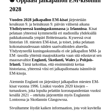
⚽
Oppaasi jalkapallon EM-kisoihin
2028
Vuoden 2028 jalkapallon EM-kisat
järjestetään
kesäkuun 9. ja heinäkuun 9. päivän välisenä aikana
Yhdistyneessä kuningaskunnassa
ja
Irlannissa
. Kisat
pelataan yhteensä kymmenellä eri stadionilla yhdeksällä
paikkakunnalla ympäri Britteinsaaria. Kyseessä ovat
historian 18. miesten EM-kisat, ja toiset, jotka pelataan
kokonaisuudessaan näiden saarivaltioiden alueella.
Yhdystyneellä kuningaskunnalla ei ole jalkapallon MM- ja
EM -tasoilla yhteistä maajoukkuetta vaan sitä edustavat sen
maaosavaltiot
Englanti, Skotlanti, Wales
ja
Pohjois-
Irlanti.
Tämä tarkoittaa, että ensimmäistä kertaa
historiassa, yhteensä viisi eri jalkapallomaata isännöivät
EM-kisoja.
Aiemmin Englanti on järjestänyt jalkapallon miesten EM-
kisat vuonna 1996. Lisäksi vuoden 2020 kisojen –
turnauksen, joka lopulta pelattiin koronapandemian vuoksi
kesällä 2021 – otteluita järjestettiin myös Englannin
Lontoossa ja Skotlannin Glasgowssa.
Sivuiltamme löydät kaiken informaation, jota voit kuvitella