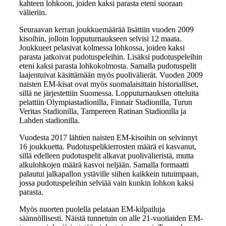
kahteen lohkoon, joiden kaksi parasta eteni suoraan
välieriin.
Seuraavan kerran joukkuemäärää lisättiin vuoden 2009
kisoihin, jolloin lopputurnaukseen selvisi 12 maata.
Joukkueet pelasivat kolmessa lohkossa, joiden kaksi
parasta jatkoivat pudotuspeleihin. Lisäksi pudotuspeleihin
eteni kaksi parasta lohkokolmosta. Samalla pudotuspelit
laajentuivat käsittämään myös puolivälierät. Vuoden 2009
naisten EM-kisat ovat myös suomalaisittain historialliset,
sillä ne järjestettiin Suomessa. Lopputurnauksen otteluita
pelattiin Olympiastadionilla, Finnair Stadionilla, Turun
Veritas Stadionilla, Tampereen Ratinan Stadionilla ja
Lahden stadionilla.
Vuodesta 2017 lähtien naisten EM-kisoihin on selvinnyt
16 joukkuetta. Pudotuspelikierrosten määrä ei kasvanut,
sillä edelleen pudotuspelit alkavat puolivälieristä, mutta
alkulohkojen määrä kasvoi neljään. Samalla formaatti
palautui jalkapallon ystäville siihen kaikkein tutuimpaan,
jossa pudotuspeleihin selviää vain kunkin lohkon kaksi
parasta.
Myös nuorten puolella pelataan EM-kilpailuja
säännöllisesti. Näistä tunnetuin on alle 21-vuotiaiden EM-