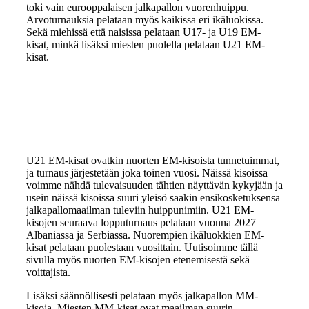
toki vain eurooppalaisen jalkapallon vuorenhuippu.
Arvoturnauksia pelataan myös kaikissa eri ikäluokissa.
Sekä miehissä että naisissa pelataan U17- ja U19 EM-
kisat, minkä lisäksi miesten puolella pelataan U21 EM-
kisat.
U21 EM-kisat ovatkin nuorten EM-kisoista tunnetuimmat,
ja turnaus järjestetään joka toinen vuosi. Näissä kisoissa
voimme nähdä tulevaisuuden tähtien näyttävän kykyjään ja
usein näissä kisoissa suuri yleisö saakin ensikosketuksensa
jalkapallomaailman tuleviin huippunimiin. U21 EM-
kisojen seuraava lopputurnaus pelataan vuonna 2027
Albaniassa ja Serbiassa. Nuorempien ikäluokkien EM-
kisat pelataan puolestaan vuosittain. Uutisoimme tällä
sivulla myös nuorten EM-kisojen etenemisestä sekä
voittajista.
Lisäksi säännöllisesti pelataan myös jalkapallon MM-
kisoja. Miesten MM-kisat ovat maailman suurin