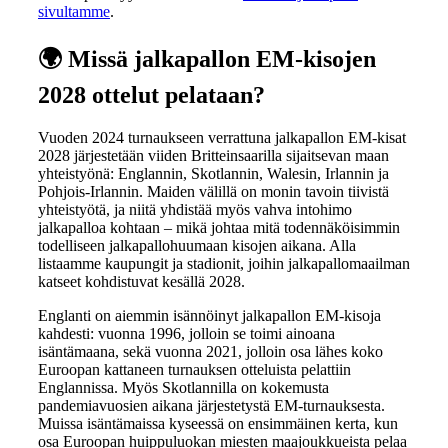
sivultamme
.
🌍
Missä jalkapallon EM-kisojen
2028 ottelut pelataan?
Vuoden 2024 turnaukseen verrattuna jalkapallon EM-kisat
2028 järjestetään viiden Britteinsaarilla sijaitsevan maan
yhteistyönä: Englannin, Skotlannin, Walesin, Irlannin ja
Pohjois-Irlannin. Maiden välillä on monin tavoin tiivistä
yhteistyötä, ja niitä yhdistää myös vahva intohimo
jalkapalloa kohtaan – mikä johtaa mitä todennäköisimmin
todelliseen jalkapallohuumaan kisojen aikana. Alla
listaamme kaupungit ja stadionit, joihin jalkapallomaailman
katseet kohdistuvat kesällä 2028.
Englanti on aiemmin isännöinyt jalkapallon EM-kisoja
kahdesti: vuonna 1996, jolloin se toimi ainoana
isäntämaana, sekä vuonna 2021, jolloin osa lähes koko
Euroopan kattaneen turnauksen otteluista pelattiin
Englannissa. Myös Skotlannilla on kokemusta
pandemiavuosien aikana järjestetystä EM-turnauksesta.
Muissa isäntämaissa kyseessä on ensimmäinen kerta, kun
osa Euroopan huippuluokan miesten maajoukkueista pelaa