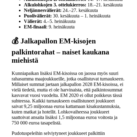
Alkulohkojen 3. ottelukierros:
18.–21. kesäkuuta
Neljännesvälierät:
24.–27. kesäkuuta
Puolivälierät:
30. kesäkuuta – 1. heinäkuuta
Välierät:
4.–5. heinäkuuta
EM-finaali
: 9. heinäkuuta
💰
Jalkapallon EM-kisojen
palkintorahat – naiset kaukana
miehistä
Kunniapaikan lisäksi EM-kisoissa on jaossa myös suuri
rahasumma maajoukkueille, jotka osallistuvat turnaukseen.
Millaiset summat jaetaan jalkapallon 2028 EM-kisoissa, ei
vielä tiedetä, mutta ei ole harvinaista, että palkintosummat
kasvavat vuosi vuodelta. EM 2020 ei ollut poikkeus tässä
suhteessa. Kaikki turnaukseen osallistuneet joukkueet
saivat 9,25 miljoonaa euroa kattamaan kisakustannuksia,
kuten matkat ja hotellit. Lohkovaiheessa joukkueet
saattoivat ansaita lisäksi 1,5 miljoonaa euroa voitosta ja
750 000 euroa tasapelistä.
Pudotuspeleihin selviytyneet joukkueet palkittiin