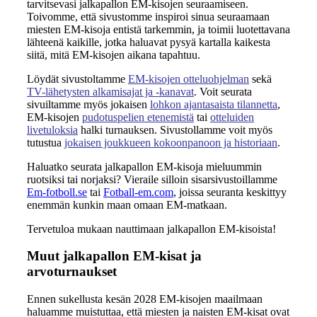
tarvitsevasi jalkapallon EM-kisojen seuraamiseen.
Toivomme, että sivustomme inspiroi sinua seuraamaan
miesten EM-kisoja entistä tarkemmin, ja toimii luotettavana
lähteenä kaikille, jotka haluavat pysyä kartalla kaikesta
siitä, mitä EM-kisojen aikana tapahtuu.
Löydät sivustoltamme
EM-kisojen otteluohjelman
sekä
TV-lähetysten alkamisajat ja -kanavat
. Voit seurata
sivuiltamme myös jokaisen
lohkon ajantasaista tilannetta
,
EM-kisojen
pudotuspelien etenemistä
tai
otteluiden
livetuloksia
halki turnauksen. Sivustollamme voit myös
tutustua
jokaisen joukkueen kokoonpanoon ja historiaan
.
Haluatko seurata jalkapallon EM-kisoja mieluummin
ruotsiksi tai norjaksi? Vieraile silloin sisarsivustoillamme
Em-fotboll.se
tai
Fotball-em.com
, joissa seuranta keskittyy
enemmän kunkin maan omaan EM-matkaan.
Tervetuloa mukaan nauttimaan jalkapallon EM-kisoista!
Muut jalkapallon EM-kisat ja
arvoturnaukset
Ennen sukellusta kesän 2028 EM-kisojen maailmaan
haluamme muistuttaa, että miesten ja naisten EM-kisat ovat