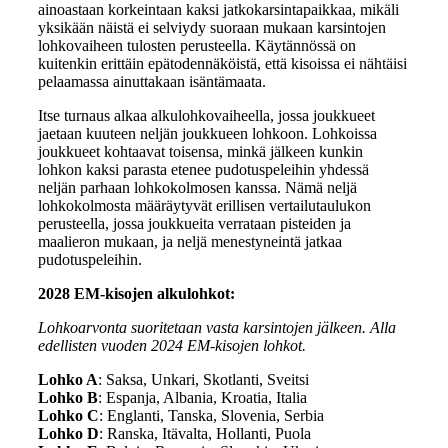
ainoastaan korkeintaan kaksi jatkokarsintapaikkaa, mikäli
yksikään näistä ei selviydy suoraan mukaan karsintojen
lohkovaiheen tulosten perusteella. Käytännössä on
kuitenkin erittäin epätodennäköistä, että kisoissa ei nähtäisi
pelaamassa ainuttakaan isäntämaata.
Itse turnaus alkaa alkulohkovaiheella, jossa joukkueet
jaetaan kuuteen neljän joukkueen lohkoon. Lohkoissa
joukkueet kohtaavat toisensa, minkä jälkeen kunkin
lohkon kaksi parasta etenee pudotuspeleihin yhdessä
neljän parhaan lohkokolmosen kanssa. Nämä neljä
lohkokolmosta määräytyvät erillisen vertailutaulukon
perusteella, jossa joukkueita verrataan pisteiden ja
maalieron mukaan, ja neljä menestyneintä jatkaa
pudotuspeleihin.
2028 EM-kisojen alkulohkot:
Lohkoarvonta suoritetaan vasta karsintojen jälkeen. Alla
edellisten vuoden 2024 EM-kisojen lohkot.
Lohko A
: Saksa, Unkari, Skotlanti, Sveitsi
Lohko B
: Espanja, Albania, Kroatia, Italia
Lohko C
: Englanti, Tanska, Slovenia, Serbia
Lohko D
: Ranska, Itävalta, Hollanti, Puola