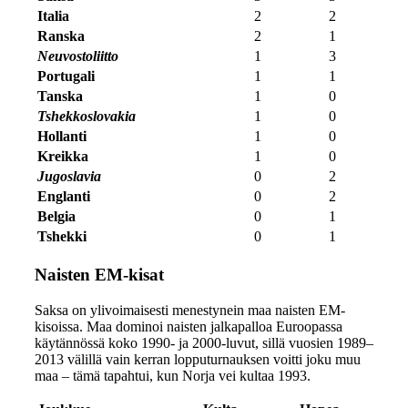
Italia
2
2
Ranska
2
1
Neuvostoliitto
1
3
Portugali
1
1
Tanska
1
0
Tshekkoslovakia
1
0
Hollanti
1
0
Kreikka
1
0
Jugoslavia
0
2
Englanti
0
2
Belgia
0
1
Tshekki
0
1
Naisten EM-kisat
Saksa on ylivoimaisesti menestynein maa naisten EM-
kisoissa. Maa dominoi naisten jalkapalloa Euroopassa
käytännössä koko 1990- ja 2000-luvut, sillä vuosien 1989–
2013 välillä vain kerran lopputurnauksen voitti joku muu
maa – tämä tapahtui, kun Norja vei kultaa 1993.