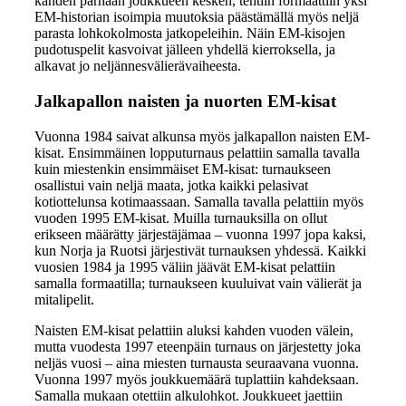
kahden parhaan joukkueen kesken, tehtiin formaattiin yksi
EM-historian isoimpia muutoksia päästämällä myös neljä
parasta lohkokolmosta jatkopeleihin. Näin EM-kisojen
pudotuspelit kasvoivat jälleen yhdellä kierroksella, ja
alkavat jo neljännesvälierävaiheesta.
Jalkapallon naisten ja nuorten EM-kisat
Vuonna 1984 saivat alkunsa myös jalkapallon naisten EM-
kisat. Ensimmäinen lopputurnaus pelattiin samalla tavalla
kuin miestenkin ensimmäiset EM-kisat: turnaukseen
osallistui vain neljä maata, jotka kaikki pelasivat
kotiottelunsa kotimaassaan. Samalla tavalla pelattiin myös
vuoden 1995 EM-kisat. Muilla turnauksilla on ollut
erikseen määrätty järjestäjämaa – vuonna 1997 jopa kaksi,
kun Norja ja Ruotsi järjestivät turnauksen yhdessä. Kaikki
vuosien 1984 ja 1995 väliin jäävät EM-kisat pelattiin
samalla formaatilla; turnaukseen kuuluivat vain välierät ja
mitalipelit.
Naisten EM-kisat pelattiin aluksi kahden vuoden välein,
mutta vuodesta 1997 eteenpäin turnaus on järjestetty joka
neljäs vuosi – aina miesten turnausta seuraavana vuonna.
Vuonna 1997 myös joukkuemäärä tuplattiin kahdeksaan.
Samalla mukaan otettiin alkulohkot. Joukkueet jaettiin