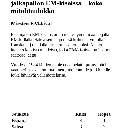
jalkapallon EM-kisoissa – koko
mitalitaulukko
Miesten EM-kisat
Espanja on EM-kisahistorian menestynein maa neljällä
EM-kullalla. Saksa seuraa perässä kolmella voitolla.
Ranskalla ja Italialla mestaruuksia on kaksi. Alla on
luettelo kaikista mitaleista, jotka EM-kisoissa on historian
saatossa jaettu.
Vuodesta 1984 lähtien ei ole enää pelattu pronssiottelua,
vaan kolmas sija on myönnetty molemmille joukkueille,
jotka häviävät välieräottelunsa.
Joukkue
Kulta
Hopea
Espanja
4
1
Saksa
3
3