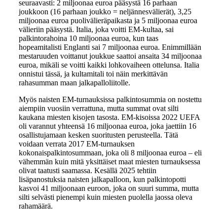
seuraavasti: 2 miljoonaa euroa pääsystä 16 parhaan
joukkoon (16 parhaan joukko = neljännesvälierät), 3,25
miljoonaa euroa puolivälieräpaikasta ja 5 miljoonaa euroa
välieriin pääsystä. Italia, joka voitti EM-kultaa, sai
palkintorahoina 10 miljoonaa euroa, kun taas
hopeamitalisti Englanti sai 7 miljoonaa euroa. Enimmillään
mestaruuden voittanut joukkue saattoi ansaita 34 miljoonaa
euroa, mikäli se voitti kaikki lohkovaiheen ottelunsa. Italia
onnistui tässä, ja kultamitali toi näin merkittävän
rahasumman maan jalkapalloliitolle.
Myös naisten EM-turnauksissa palkintosummia on nostettu
aiempiin vuosiin verrattuna, mutta summat ovat silti
kaukana miesten kisojen tasosta. EM-kisoissa 2022 UEFA
oli varannut yhteensä 16 miljoonaa euroa, joka jaettiin 16
osallistujamaan kesken suoritusten perusteella. Tätä
voidaan verrata 2017 EM-turnauksen
kokonaispalkintosummaan, joka oli 8 miljoonaa euroa – eli
vähemmän kuin mitä yksittäiset maat miesten turnauksessa
olivat taatusti saamassa. Kesällä 2025 tehtiin
lisäpanostuksia naisten jalkapalloon, kun palkintopotti
kasvoi 41 miljoonaan euroon, joka on suuri summa, mutta
silti selvästi pienempi kuin miesten puolella jaossa oleva
rahamäärä.