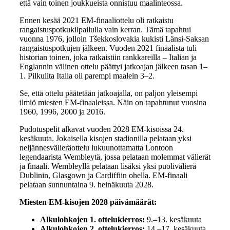
että vain toinen joukkueista onnistuu maalinteossa.
Ennen kesää 2021 EM-finaaliottelu oli ratkaistu
rangaistuspotkukilpailulla vain kerran. Tämä tapahtui
vuonna 1976, jolloin Tšekkoslovakia kukisti Länsi-Saksan
rangaistuspotkujen jälkeen. Vuoden 2021 finaalista tuli
historian toinen, joka ratkaistiin rankkareilla – Italian ja
Englannin välinen ottelu päättyi jatkoajan jälkeen tasan 1–
1. Pilkuilta Italia oli parempi maalein 3–2.
Se, että ottelu päätetään jatkoajalla, on paljon yleisempi
ilmiö miesten EM-finaaleissa. Näin on tapahtunut vuosina
1960, 1996, 2000 ja 2016.
Pudotuspelit alkavat vuoden 2028 EM-kisoissa 24.
kesäkuuta. Jokaisella kisojen stadionilla pelataan yksi
neljännesvälieräottelu lukuunottamatta Lontoon
legendaarista Wembleytä, jossa pelataan molemmat välierät
ja finaali. Wembleyllä pelataan lisäksi yksi puolivälierä
Dublinin, Glasgown ja Cardiffiin ohella. EM-finaali
pelataan sunnuntaina 9. heinäkuuta 2028.
Miesten EM-kisojen 2028 päivämäärät:
Alkulohkojen 1. ottelukierros:
9.–13. kesäkuuta
Alkulohkojen 2. ottelukierros:
14.–17. kesäkuuta