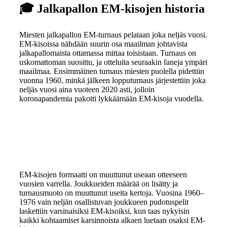
🎓
Jalkapallon EM-kisojen historia
Miesten jalkapallon EM-turnaus pelataan joka neljäs vuosi.
EM-kisoissa nähdään suurin osa maailman johtavista
jalkapallomaista ottamassa mittaa toisistaan. Turnaus on
uskomattoman suosittu, ja otteluita seuraakin faneja ympäri
maailmaa. Ensimmäinen turnaus miesten puolella pidettiin
vuonna 1960, minkä jälkeen lopputurnaus järjestettiin joka
neljäs vuosi aina vuoteen 2020 asti, jolloin
koronapandemia pakotti lykkäämään EM-kisoja vuodella.
EM-kisojen formaatti on muuttunut useaan otteeseen
vuosien varrella. Joukkueiden määrää on lisätty ja
turnausmuoto on muuttunut useita kertoja. Vuosina 1960–
1976 vain neljän osallistuvan joukkueen pudotuspelit
laskettiin varsinaisiksi EM-kisoiksi, kun taas nykyisin
kaikki kohtaamiset karsinnoista alkaen luetaan osaksi EM-