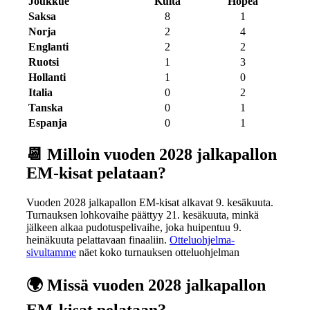
Joukkue
Kulta
Hopea
Saksa
8
1
Norja
2
4
Englanti
2
2
Ruotsi
1
3
Hollanti
1
0
Italia
0
2
Tanska
0
1
Espanja
0
1
📆 Milloin vuoden 2028 jalkapallon
EM-kisat pelataan?
Vuoden 2028 jalkapallon EM-kisat alkavat 9. kesäkuuta.
Turnauksen lohkovaihe päättyy 21. kesäkuuta, minkä
jälkeen alkaa pudotuspelivaihe, joka huipentuu 9.
heinäkuuta pelattavaan finaaliin.
Otteluohjelma-
sivultamme
näet koko turnauksen otteluohjelman
🌍 Missä vuoden 2028 jalkapallon
EM-kisat pelataan?