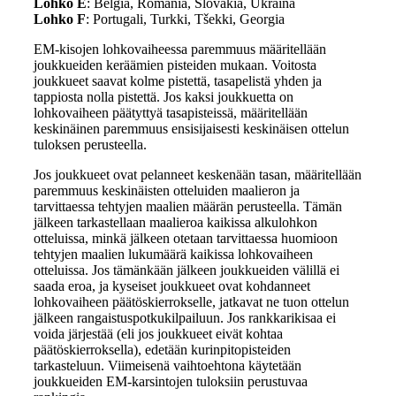
Lohko E
: Belgia, Romania, Slovakia, Ukraina
Lohko F
: Portugali, Turkki, Tšekki, Georgia
EM-kisojen lohkovaiheessa paremmuus määritellään
joukkueiden keräämien pisteiden mukaan. Voitosta
joukkueet saavat kolme pistettä, tasapelistä yhden ja
tappiosta nolla pistettä. Jos kaksi joukkuetta on
lohkovaiheen päätyttyä tasapisteissä, määritellään
keskinäinen paremmuus ensisijaisesti keskinäisen ottelun
tuloksen perusteella.
Jos joukkueet ovat pelanneet keskenään tasan, määritellään
paremmuus keskinäisten otteluiden maalieron ja
tarvittaessa tehtyjen maalien määrän perusteella. Tämän
jälkeen tarkastellaan maalieroa kaikissa alkulohkon
otteluissa, minkä jälkeen otetaan tarvittaessa huomioon
tehtyjen maalien lukumäärä kaikissa lohkovaiheen
otteluissa. Jos tämänkään jälkeen joukkueiden välillä ei
saada eroa, ja kyseiset joukkueet ovat kohdanneet
lohkovaiheen päätöskierrokselle, jatkavat ne tuon ottelun
jälkeen rangaistuspotkukilpailuun. Jos rankkarikisaa ei
voida järjestää (eli jos joukkueet eivät kohtaa
päätöskierroksella), edetään kurinpitopisteiden
tarkasteluun. Viimeisenä vaihtoehtona käytetään
joukkueiden EM-karsintojen tuloksiin perustuvaa