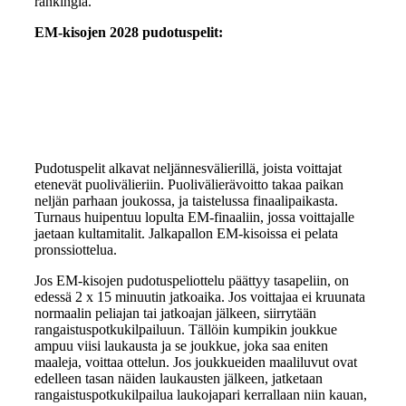
rankingia.
EM-kisojen 2028 pudotuspelit:
Pudotuspelit alkavat neljännesvälierillä, joista voittajat
etenevät puolivälieriin. Puolivälierävoitto takaa paikan
neljän parhaan joukossa, ja taistelussa finaalipaikasta.
Turnaus huipentuu lopulta EM-finaaliin, jossa voittajalle
jaetaan kultamitalit. Jalkapallon EM-kisoissa ei pelata
pronssiottelua.
Jos EM-kisojen pudotuspeliottelu päättyy tasapeliin, on
edessä 2 x 15 minuutin jatkoaika. Jos voittajaa ei kruunata
normaalin peliajan tai jatkoajan jälkeen, siirrytään
rangaistuspotkukilpailuun. Tällöin kumpikin joukkue
ampuu viisi laukausta ja se joukkue, joka saa eniten
maaleja, voittaa ottelun. Jos joukkueiden maaliluvut ovat
edelleen tasan näiden laukausten jälkeen, jatketaan
rangaistuspotkukilpailua laukojapari kerrallaan niin kauan,