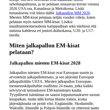
urheilutapahtuma, ja ne pelataan seuraavan kerran vuonna
2026 USA:ssa, Kanadassa ja Meksikossa. Lisää
turnauksesta voit lukea täältä:
Jalkapallon MM 2026
.
Miesten MM-kisat pelataan neljän vuoden välein, kuten
pelataan myös naisten MM-kisat. Lisäksi
maailmanmestaruudesta kamppaillaan sekä miehissä että
naisissa kahdessa eri juniori-ikäluokassa, U20- ja U17-
tasolla.
Miten jalkapallon EM-kisat
pelataan?
Jalkapallon miesten EM-kisat 2028
Jalkapallon miesten EM-kisat ovat Euroopan suurin ja
arvostetuin jalkapalloturnaus, ja sen järjestää Euroopan
jalkapalloliitto UEFA. Miesten jalkapallon Euroopan-
mestaruuskilpailuihin osallistuu 24 maata, jotka kaikki
selviytyvät turnaukseen EM-karsintojen kautta.
Tyypillisesti isäntämaa on saanut lopputurnaukseen suoran
kisapaikan, mutta tällä kertaa tilanne toinen, koska
järjestäjämaita on peräti viisi. Englannille, Skotlannille,
Walesille, Irlannille ja Pohjois-Irlannille on yhteensä taattu