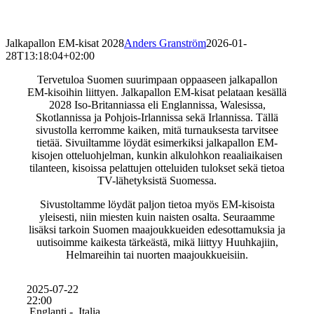
Jalkapallon EM-kisat 2028
Anders Granström
2026-01-
28T13:18:04+02:00
Tervetuloa Suomen suurimpaan oppaaseen jalkapallon
EM-kisoihin liittyen. Jalkapallon EM-kisat pelataan kesällä
2028 Iso-Britanniassa eli Englannissa, Walesissa,
Skotlannissa ja Pohjois-Irlannissa sekä Irlannissa. Tällä
sivustolla kerromme kaiken, mitä turnauksesta tarvitsee
tietää. Sivuiltamme löydät esimerkiksi jalkapallon EM-
kisojen otteluohjelman, kunkin alkulohkon reaaliaikaisen
tilanteen, kisoissa pelattujen otteluiden tulokset sekä tietoa
TV-lähetyksistä Suomessa.
Sivustoltamme löydät paljon tietoa myös EM-kisoista
yleisesti, niin miesten kuin naisten osalta. Seuraamme
lisäksi tarkoin Suomen maajoukkueiden edesottamuksia ja
uutisoimme kaikesta tärkeästä, mikä liittyy Huuhkajiin,
Helmareihin tai nuorten maajoukkueisiin.
2025-07-22
22:00
Englanti -
Italia