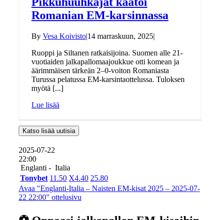
Pikkuhuuhkajat kaatoi
Romanian EM-karsinnassa
By
Vesa Koivisto
|
14 marraskuun, 2025
|
Ruoppi ja Siltanen ratkaisijoina. Suomen alle 21-
vuotiaiden jalkapallomaajoukkue otti komean ja
äärimmäisen tärkeän 2–0-voiton Romaniasta
Turussa pelatussa EM-karsintaottelussa. Tuloksen
myötä [...]
Lue lisää
Katso lisää uutisia
2025-07-22
22:00
Englanti -
Italia
Tonybet
1
1.50
X
4.40
2
5.80
Avaa "Englanti-Italia – Naisten EM-kisat 2025 – 2025-07-
22 22:00" ottelusivu