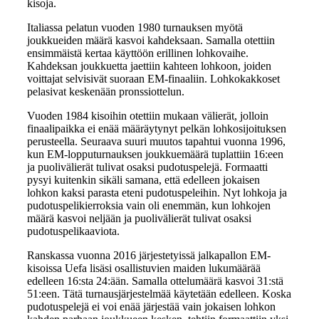
kisoja.
Italiassa pelatun vuoden 1980 turnauksen myötä
joukkueiden määrä kasvoi kahdeksaan. Samalla otettiin
ensimmäistä kertaa käyttöön erillinen lohkovaihe.
Kahdeksan joukkuetta jaettiin kahteen lohkoon, joiden
voittajat selvisivät suoraan EM-finaaliin. Lohkokakkoset
pelasivat keskenään pronssiottelun.
Vuoden 1984 kisoihin otettiin mukaan välierät, jolloin
finaalipaikka ei enää määräytynyt pelkän lohkosijoituksen
perusteella. Seuraava suuri muutos tapahtui vuonna 1996,
kun EM-lopputurnauksen joukkuemäärä tuplattiin 16:een
ja puolivälierät tulivat osaksi pudotuspelejä. Formaatti
pysyi kuitenkin sikäli samana, että edelleen jokaisen
lohkon kaksi parasta eteni pudotuspeleihin. Nyt lohkoja ja
pudotuspelikierroksia vain oli enemmän, kun lohkojen
määrä kasvoi neljään ja puolivälierät tulivat osaksi
pudotuspelikaaviota.
Ranskassa vuonna 2016 järjestetyissä jalkapallon EM-
kisoissa Uefa lisäsi osallistuvien maiden lukumäärää
edelleen 16:sta 24:ään. Samalla ottelumäärä kasvoi 31:stä
51:een. Tätä turnausjärjestelmää käytetään edelleen. Koska
pudotuspelejä ei voi enää järjestää vain jokaisen lohkon