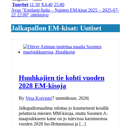
Tonybet
1
1.50
X
4.40
2
5.80
Avaa "Englanti-Italia – Naisten EM-kisat 2025 – 2025-07-
22 22:00" ottelusivu
Jalkapallon EM-kisat: Uutiset
Huuhkajien tie kohti vuoden
2028 EM-kisoja
By
Vesa Koivisto
|
7 tammikuun, 2026
|
Jalkapallomaailma odottaa jo kuumeisesti kesällä
pelattavia miesten MM-kisoja, mutta Suomen A-
maajoukkueen katse on jo tulevissa karsinnoissa
vuoden 2028 Iso-Britanniassa ja [...]