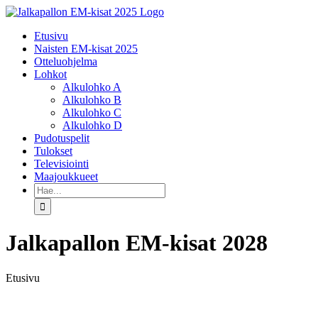
Skip
to
Etusivu
content
Naisten EM-kisat 2025
Otteluohjelma
Lohkot
Alkulohko A
Alkulohko B
Alkulohko C
Alkulohko D
Pudotuspelit
Tulokset
Televisiointi
Maajoukkueet
Etsi
...
Jalkapallon EM-kisat 2028
Etusivu