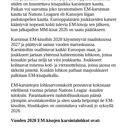
niiden on lunastettava kisapaikka karsintojen kautta.
Paikan voi saavuttaa joko tavanomaisen EM-karsinnan
kautta tai Nations Leaguen eli Kansojen liigan
pudotuspelien kautta. Eurooppalaisten joukkueiden katseet
kääntyvät nopeasti kohti tulevia EM-kisoja sen jälkeen,
kun jalkapallon MM-kisat 2026 on saatu päätökseen.
Karsinnat EM-kisoihin 2028 käynnistyvät maaliskuussa
2027 ja päättyvät saman vuoden marraskuussa.
Karsintoihin osallistuvat kaikki Euroopan maat, ja
joukkueet jaetaan yhteensä kahteentoista lohkoon, joissa
kussakin pelaa neljä tai viisi joukkuetta. Joukkueet
kohtaavat toisensa koti- ja vierasotteluissa, joissa jaossa on
tärkeitä pisteitä. Kunkin lohkon parhaat maajoukkueet
palkitaan EM-kisapaikalla.
EM-karsintojen lohkoarvontakorit perustuvat kokonaan
edellisenä vuonna pelatun Nations League -kauden
tuloksiin. Parantaakseen mahdollisuuksiaan päästä
ylempiin arvontakoreihin ja siten saada helpompi tie EM-
kisoihin, Huuhkajien on onnistuttava vahvasti jo syksyllä
2026.
Vuoden 2028 EM-kisojen karsintalohkot ovat: