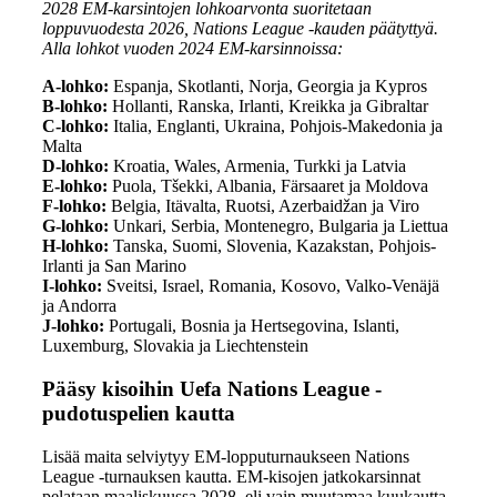
2028 EM-karsintojen lohkoarvonta suoritetaan
loppuvuodesta 2026, Nations League -kauden päätyttyä.
Alla lohkot vuoden 2024 EM-karsinnoissa:
A-lohko:
Espanja, Skotlanti, Norja, Georgia ja Kypros
B-lohko:
Hollanti, Ranska, Irlanti, Kreikka ja Gibraltar
C-lohko:
Italia, Englanti, Ukraina, Pohjois-Makedonia ja
Malta
D-lohko:
Kroatia, Wales, Armenia, Turkki ja Latvia
E-lohko:
Puola, Tšekki, Albania, Färsaaret ja Moldova
F-lohko:
Belgia, Itävalta, Ruotsi, Azerbaidžan ja Viro
G-lohko:
Unkari, Serbia, Montenegro, Bulgaria ja Liettua
H-lohko:
Tanska, Suomi, Slovenia, Kazakstan, Pohjois-
Irlanti ja San Marino
I-lohko:
Sveitsi, Israel, Romania, Kosovo, Valko-Venäjä
ja Andorra
J-lohko:
Portugali, Bosnia ja Hertsegovina, Islanti,
Luxemburg, Slovakia ja Liechtenstein
Pääsy kisoihin Uefa Nations League -
pudotuspelien kautta
Lisää maita selviytyy EM-lopputurnaukseen Nations
League -turnauksen kautta. EM-kisojen jatkokarsinnat
pelataan maaliskuussa 2028, eli vain muutamaa kuukautta