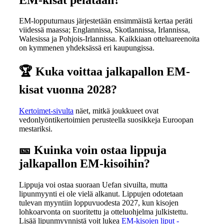
EM-lopputurnaus järjestetään ensimmäistä kertaa peräti
viidessä maassa; Englannissa, Skotlannissa, Irlannissa,
Walesissa ja Pohjois-Irlannissa. Kaikkiaan otteluareenoita
on kymmenen yhdeksässä eri kaupungissa.
🏆 Kuka voittaa jalkapallon EM-
kisat vuonna 2028?
Kertoimet-sivulta
näet, mitkä joukkueet ovat
vedonlyöntikertoimien perusteella suosikkeja Euroopan
mestariksi.
🎫 Kuinka voin ostaa lippuja
jalkapallon EM-kisoihin?
Lippuja voi ostaa suoraan Uefan sivuilta, mutta
lipunmyynti ei ole vielä alkanut. Lippujen odotetaan
tulevan myyntiin loppuvuodesta 2027, kun kisojen
lohkoarvonta on suoritettu ja otteluohjelma julkistettu.
Lisää lipunmyynnistä voit lukea
EM-kisojen liput -