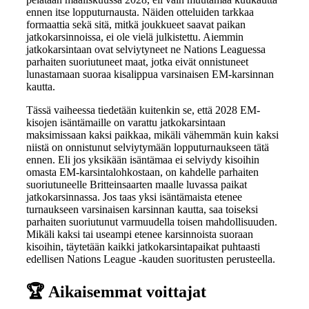
ennen itse lopputurnausta. Näiden otteluiden tarkkaa
formaattia sekä sitä, mitkä joukkueet saavat paikan
jatkokarsinnoissa, ei ole vielä julkistettu. Aiemmin
jatkokarsintaan ovat selviytyneet ne Nations Leaguessa
parhaiten suoriutuneet maat, jotka eivät onnistuneet
lunastamaan suoraa kisalippua varsinaisen EM-karsinnan
kautta.
Tässä vaiheessa tiedetään kuitenkin se, että 2028 EM-
kisojen isäntämaille on varattu jatkokarsintaan
maksimissaan kaksi paikkaa, mikäli vähemmän kuin kaksi
niistä on onnistunut selviytymään lopputurnaukseen tätä
ennen. Eli jos yksikään isäntämaa ei selviydy kisoihin
omasta EM-karsintalohkostaan, on kahdelle parhaiten
suoriutuneelle Britteinsaarten maalle luvassa paikat
jatkokarsinnassa. Jos taas yksi isäntämaista etenee
turnaukseen varsinaisen karsinnan kautta, saa toiseksi
parhaiten suoriutunut varmuudella toisen mahdollisuuden.
Mikäli kaksi tai useampi etenee karsinnoista suoraan
kisoihin, täytetään kaikki jatkokarsintapaikat puhtaasti
edellisen Nations League -kauden suoritusten perusteella.
🏆
Aikaisemmat voittajat