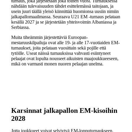
turnaus, joka järjestetään joka toinen vuosi. Turnauksessa
nähdään tulevaisuuden tähdet esittelemässä taitojaan, ja
usein juuri täällä yleisö kiinnittää huomionsa uusiin nimiin
jalkapallomaailmassa. Seuraava U21 EM -turnaus pelataan
kesällä 2027 ja se järjestetään yhteisvoimin Albaniassa ja
Serbiassa.
Muita tiheämmin järjestettäviä Euroopan-
mestaruuskilpailuja ovat alle 19- ja alle 17-vuotiaiden EM-
turnaukset, joita pelataan vuosittain sekä pojille että
tytöille. Useat näissä turnauksissa vahvasti esiintyneet
pelaajat ovat lopulta nousseet aikuisten maajoukkueeseen,
mikä on varmasti monen nuoren pelaajan unelma.
Karsinnat jalkapallon EM-kisoihin
2028
Jotta joukkueet voivat selviytyä EM-lopputurnaukseen,