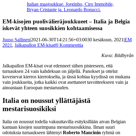
kuvaa
Italian maajoukkue. Jorginho, Ciro Immobile,
isompana
Bryan Cristante ja. Leonardo Bonucci.
EM-kisojen puolivälieräjoukkueet – Italia ja Belgia
iskevät yhteen suosikkien kohtaamisessa
Juuso Sallinen
|
2021-06-30T14:21:56+03:00
30 kesäkuun, 2021
|
EM
2021
,
Jalkapallon EM-kisat
|
0 Kommenttia
Kuva: Bildbyrån
Jalkapallon EM-kisat ovat edenneet siihen pisteeseen, että
turnauksen 24 vain kahdeksan on jäljellä. Panokset ja ottelut
kovenevat kierros kierrokselta, ja tässä kohtaa kyydissä on mukana
vain joukkueita, jotka kaikki ovat asettaneet tavoitteekseen vain ja
ainoastaan Euroopan mestaruuden.
Italia on noussut yllättäjästä
mestarisuosikiksi
Italia on noussut todella vakuuttavilla esityksillään aivan Belgian
kantaan kisojen suurimpana mestarisuosikkina. Ilman suuri
odotuksia turnaukseen lähtenyt
Roberto Mancinin
ryhmä on