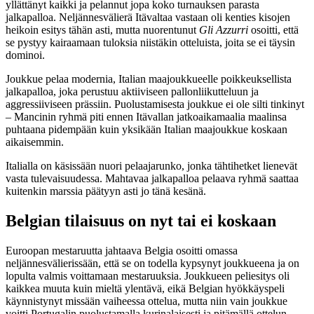
yllättänyt kaikki ja pelannut jopa koko turnauksen parasta
jalkapalloa. Neljännesvälierä Itävaltaa vastaan oli kenties kisojen
heikoin esitys tähän asti, mutta nuorentunut
Gli Azzurri
osoitti, että
se pystyy kairaamaan tuloksia niistäkin otteluista, joita se ei täysin
dominoi.
Joukkue pelaa modernia, Italian maajoukkueelle poikkeuksellista
jalkapalloa, joka perustuu aktiiviseen pallonliikutteluun ja
aggressiiviseen prässiin. Puolustamisesta joukkue ei ole silti tinkinyt
– Mancinin ryhmä piti ennen Itävallan jatkoaikamaalia maalinsa
puhtaana pidempään kuin yksikään Italian maajoukkue koskaan
aikaisemmin.
Italialla on käsissään nuori pelaajarunko, jonka tähtihetket lienevät
vasta tulevaisuudessa. Mahtavaa jalkapalloa pelaava ryhmä saattaa
kuitenkin marssia päätyyn asti jo tänä kesänä.
Belgian tilaisuus on nyt tai ei koskaan
Euroopan mestaruutta jahtaava Belgia osoitti omassa
neljännesvälierissään, että se on todella kypsynyt joukkueena ja on
lopulta valmis voittamaan mestaruuksia. Joukkueen peliesitys oli
kaikkea muuta kuin mieltä ylentävä, eikä Belgian hyökkäyspeli
käynnistynyt missään vaiheessa ottelua, mutta niin vain joukkue
voitti Portugalin puolustamalla kurinalaisesti ja pitämällä ottelun