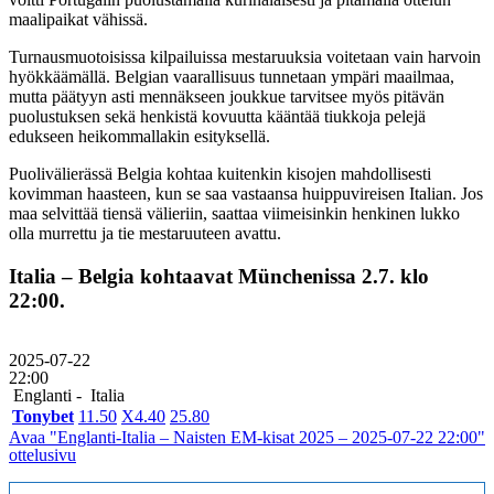
maalipaikat vähissä.
Turnausmuotoisissa kilpailuissa mestaruuksia voitetaan vain harvoin
hyökkäämällä. Belgian vaarallisuus tunnetaan ympäri maailmaa,
mutta päätyyn asti mennäkseen joukkue tarvitsee myös pitävän
puolustuksen sekä henkistä kovuutta kääntää tiukkoja pelejä
edukseen heikommallakin esityksellä.
Puolivälierässä Belgia kohtaa kuitenkin kisojen mahdollisesti
kovimman haasteen, kun se saa vastaansa huippuvireisen Italian. Jos
maa selvittää tiensä välieriin, saattaa viimeisinkin henkinen lukko
olla murrettu ja tie mestaruuteen avattu.
Italia – Belgia kohtaavat Münchenissa 2.7. klo
22:00.
2025-07-22
22:00
Englanti -
Italia
Tonybet
1
1.50
X
4.40
2
5.80
Avaa "Englanti-Italia – Naisten EM-kisat 2025 – 2025-07-22 22:00"
ottelusivu