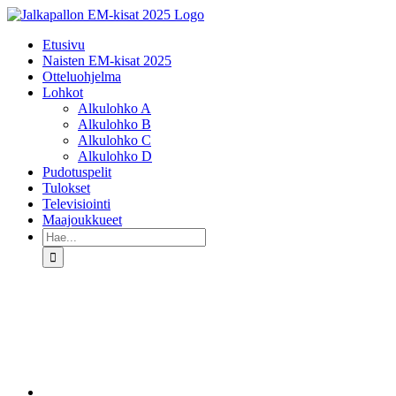
Skip
to
Etusivu
content
Naisten EM-kisat 2025
Otteluohjelma
Lohkot
Alkulohko A
Alkulohko B
Alkulohko C
Alkulohko D
Pudotuspelit
Tulokset
Televisiointi
Maajoukkueet
Etsi
...
Katso