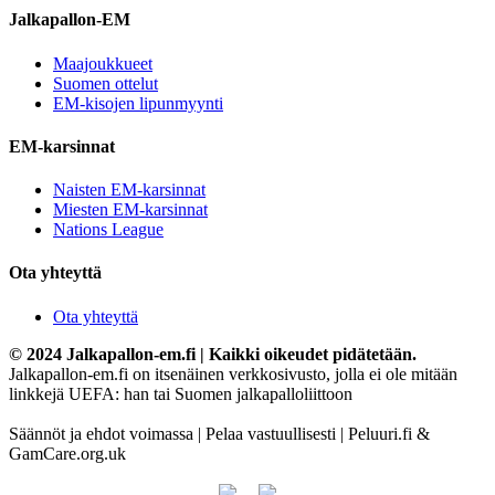
Jalkapallon-EM
Maajoukkueet
Suomen ottelut
EM-kisojen lipunmyynti
EM-karsinnat
Naisten EM-karsinnat
Miesten EM-karsinnat
Nations League
Ota yhteyttä
Ota yhteyttä
© 2024 Jalkapallon-em.fi | Kaikki oikeudet pidätetään.
Jalkapallon-em.fi on itsenäinen verkkosivusto, jolla ei ole mitään
linkkejä UEFA: han tai Suomen jalkapalloliittoon
Säännöt ja ehdot voimassa | Pelaa vastuullisesti | Peluuri.fi &
GamCare.org.uk