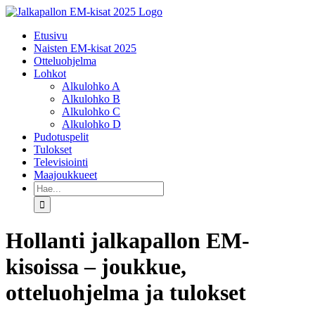
Skip
to
Etusivu
content
Naisten EM-kisat 2025
Otteluohjelma
Lohkot
Alkulohko A
Alkulohko B
Alkulohko C
Alkulohko D
Pudotuspelit
Tulokset
Televisiointi
Maajoukkueet
Etsi
...
Hollanti jalkapallon EM-
kisoissa – joukkue,
otteluohjelma ja tulokset