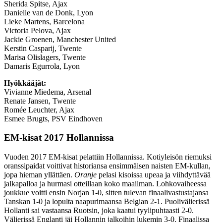
Sherida Spitse, Ajax
Danielle van de Donk, Lyon
Lieke Martens, Barcelona
Victoria Pelova, Ajax
Jackie Groenen, Manchester United
Kerstin Casparij, Twente
Marisa Olislagers, Twente
Damaris Egurrola, Lyon
Hyökkääjät:
Vivianne Miedema, Arsenal
Renate Jansen, Twente
Romée Leuchter, Ajax
Esmee Brugts, PSV Eindhoven
EM-kisat 2017 Hollannissa
Vuoden 2017 EM-kisat pelattiin Hollannissa. Kotiyleisön riemuksi
oranssipaidat voittivat historiansa ensimmäisen naisten EM-kullan,
jopa hieman yllättäen.
Oranje
pelasi kisoissa upeaa ja viihdyttävää
jalkapalloa ja hurmasi otteillaan koko maailman. Lohkovaiheessa
joukkue voitti ensin Norjan 1-0, sitten tulevan finaalivastustajansa
Tanskan 1-0 ja lopulta naapurimaansa Belgian 2-1. Puolivälierissä
Hollanti sai vastaansa Ruotsin, joka kaatui tyylipuhtaasti 2-0.
Välierissä Englanti jäi Hollannin jalkoihin lukemin 3-0. Finaalissa