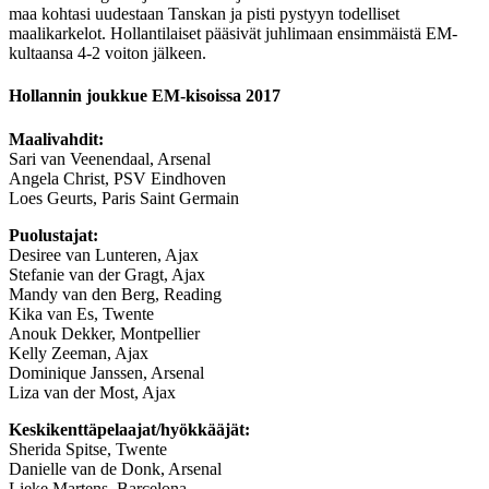
maa kohtasi uudestaan Tanskan ja pisti pystyyn todelliset
maalikarkelot. Hollantilaiset pääsivät juhlimaan ensimmäistä EM-
kultaansa 4-2 voiton jälkeen.
Hollannin joukkue EM-kisoissa 2017
Maalivahdit:
Sari van Veenendaal, Arsenal
Angela Christ, PSV Eindhoven
Loes Geurts, Paris Saint Germain
Puolustajat:
Desiree van Lunteren, Ajax
Stefanie van der Gragt, Ajax
Mandy van den Berg, Reading
Kika van Es, Twente
Anouk Dekker, Montpellier
Kelly Zeeman, Ajax
Dominique Janssen, Arsenal
Liza van der Most, Ajax
Keskikenttäpelaajat/hyökkääjät:
Sherida Spitse, Twente
Danielle van de Donk, Arsenal
Lieke Martens, Barcelona