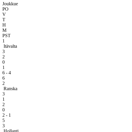
Joukkue
PO
V
T
H
M
PST
1
Itävalta
3
2
0
1
6 - 4
6
2
Ranska
3
1
2
0
2 - 1
5
3
Hollanti