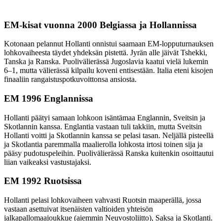
EM-kisat vuonna 2000 Belgiassa ja Hollannissa
Kotonaan pelannut Hollanti onnistui saamaan EM-lopputurnauksen
lohkovaiheesta täydet yhdeksän pistettä. Jyrän alle jäivät Tshekki,
Tanska ja Ranska. Puolivälierässä Jugoslavia kaatui vielä lukemin
6–1, mutta välierässä kilpailu koveni entisestään. Italia eteni kisojen
finaaliin rangaistuspotkuvoittonsa ansiosta.
EM 1996 Englannissa
Hollanti päätyi samaan lohkoon isäntämaa Englannin, Sveitsin ja
Skotlannin kanssa. Englantia vastaan tuli takkiin, mutta Sveitsin
Hollanti voitti ja Skotlannin kanssa se pelasi tasan. Neljällä pisteellä
ja Skotlantia paremmalla maalierolla lohkosta irtosi toinen sija ja
pääsy pudotuspeleihin. Puolivälierässä Ranska kuitenkin osoittautui
liian vaikeaksi vastustajaksi.
EM 1992 Ruotsissa
Hollanti pelasi lohkovaiheen vahvasti Ruotsin maaperällä, jossa
vastaan asettuivat itsenäisten valtioiden yhteisön
jalkapallomaajoukkue (aiemmin Neuvostoliitto), Saksa ja Skotlanti.