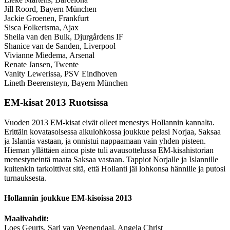
Jill Roord, Bayern München
Jackie Groenen, Frankfurt
Sisca Folkertsma, Ajax
Sheila van den Bulk, Djurgårdens IF
Shanice van de Sanden, Liverpool
Vivianne Miedema, Arsenal
Renate Jansen, Twente
Vanity Lewerissa, PSV Eindhoven
Lineth Beerensteyn, Bayern München
EM-kisat 2013 Ruotsissa
Vuoden 2013 EM-kisat eivät olleet menestys Hollannin kannalta.
Erittäin kovatasoisessa alkulohkossa joukkue pelasi Norjaa, Saksaa
ja Islantia vastaan, ja onnistui nappaamaan vain yhden pisteen.
Hieman yllättäen ainoa piste tuli avausottelussa EM-kisahistorian
menestyneintä maata Saksaa vastaan. Tappiot Norjalle ja Islannille
kuitenkin tarkoittivat sitä, että Hollanti jäi lohkonsa hännille ja putosi
turnauksesta.
Hollannin joukkue EM-kisoissa 2013
Maalivahdit:
Loes Geurts, Sari van Veenendaal, Angela Christ