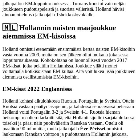
jalkapallon EM-lopputurnauksessa. Turnaus koostui vain neljän
joukkueen pudotuspeleistä ja suorista välieristä. Hollanti hävisi
ainoan ottelunsa jatkoajalla Tshekkoslovakialle.
🇳🇱​ Hollannin naisten maajoukkue
aiemmissa EM-kisoissa
Hollanti onnistui etenemään ensimmäistä kertaa naisten EM-kisoihin
vasta vuonna 2009, mutta on sen jälkeen ollut mukana jokaisessa
lopputurnauksessa. Kohokohtana on luonnollisesti vuoden 2017
EM-kisat, jotka pelattiin Hollannissa. Joukkue yllätti monet
voittamalla kotikisoistaan EM-kultaa. Alta voit lukea lisää joukkueen
aiemmista osallistumisista EM-kisoihin.
EM-kisat 2022 Englannissa
Hollanti kohtasi alkulohkossa Ruotsin, Portugalin ja Sveitsin. Ottelu
Ruotsia vastaan päättyi tasapeliin, ja kahdessa seuraavassa pelissään
Hollanti voitti Portugalin 3-2 ja Sveitsin 4-1. Ruotsia hieman
heikompi maaliero tarkoitti sitä, että Hollanti sijoittui sarjataulukossa
toiseksi ja pääsi näin puolivälieriin Ranskaa vastaan. Ottelu oli
maaliton 90 minuuttia, mutta jatkoajalla
Éve Périsset
onnistui
laukomaan Ranskan voittoon ja pudottamaan Hollannin jatkosta.