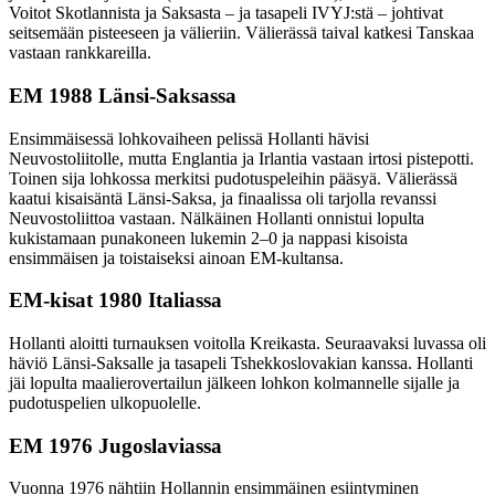
Voitot Skotlannista ja Saksasta – ja tasapeli IVYJ:stä – johtivat
seitsemään pisteeseen ja välieriin. Välierässä taival katkesi Tanskaa
vastaan rankkareilla.
EM 1988 Länsi-Saksassa
Ensimmäisessä lohkovaiheen pelissä Hollanti hävisi
Neuvostoliitolle, mutta Englantia ja Irlantia vastaan irtosi pistepotti.
Toinen sija lohkossa merkitsi pudotuspeleihin pääsyä. Välierässä
kaatui kisaisäntä Länsi-Saksa, ja finaalissa oli tarjolla revanssi
Neuvostoliittoa vastaan. Nälkäinen Hollanti onnistui lopulta
kukistamaan punakoneen lukemin 2–0 ja nappasi kisoista
ensimmäisen ja toistaiseksi ainoan EM-kultansa.
EM-kisat 1980 Italiassa
Hollanti aloitti turnauksen voitolla Kreikasta. Seuraavaksi luvassa oli
häviö Länsi-Saksalle ja tasapeli Tshekkoslovakian kanssa. Hollanti
jäi lopulta maalierovertailun jälkeen lohkon kolmannelle sijalle ja
pudotuspelien ulkopuolelle.
EM 1976 Jugoslaviassa
Vuonna 1976 nähtiin Hollannin ensimmäinen esiintyminen