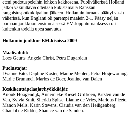
eteni pudotuspeleihin lohkon kakkosena. Puolivälierissä Hollanti
jatkoi vakuuttavia otteitaan kukistamalla Ranskan
rangaistuspotkukilpailun jälkeen. Hollannin turnaus päättyi vasta
välierissä, kun Englanti oli parempi maalein 2-1. Pääsy neljän
parhaan joukkoon ensimmäisessä EM-lopputurnauksessa oli
kuitenkin todella upea saavutus.
Hollannin joukkue EM-kisoissa 2009
Maalivahdit:
Loes Geurts, Angela Christ, Petra Dugardein
Puolustajat:
Dyanne Bito, Daphne Koster, Manoe Meulen, Petra Hogewoning,
Marije Brummel, Marlos de Boer, Jeanine van Dalen
Keskikenttäpelaajat/hyökkääjät:
Anouk Hoogendijk, Annemieke Kiesel-Griffioen, Kirsten van de
Ven, Sylvia Smit, Sherida Spitse, Lianne de Vries, Marlous Pieete,
Manon Melis, Karin Stevens, Claudia van den Heiligenberg,
Chantal de Ridder, Shanice van de Sanden.