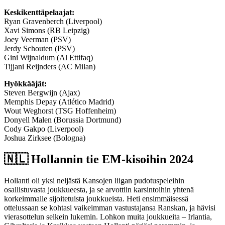
Keskikenttäpelaajat:
Ryan Gravenberch (Liverpool)
Xavi Simons (RB Leipzig)
Joey Veerman (PSV)
Jerdy Schouten (PSV)
Gini Wijnaldum (Al Ettifaq)
Tijjani Reijnders (AC Milan)
Hyökkääjät:
Steven Bergwijn (Ajax)
Memphis Depay (Atlético Madrid)
Wout Weghorst (TSG Hoffenheim)
Donyell Malen (Borussia Dortmund)
Cody Gakpo (Liverpool)
Joshua Zirksee (Bologna)
🇳🇱​ Hollannin tie EM-kisoihin 2024
Hollanti oli yksi neljästä Kansojen liigan pudotuspeleihin
osallistuvasta joukkueesta, ja se arvottiin karsintoihin yhtenä
korkeimmalle sijoitetuista joukkueista. Heti ensimmäisessä
ottelussaan se kohtasi vaikeimman vastustajansa Ranskan, ja hävisi
vierasottelun selkein lukemin. Lohkon muita joukkueita – Irlantia,