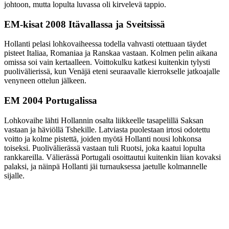
johtoon, mutta lopulta luvassa oli kirvelevä tappio.
EM-kisat 2008 Itävallassa ja Sveitsissä
Hollanti pelasi lohkovaiheessa todella vahvasti otettuaan täydet
pisteet Italiaa, Romaniaa ja Ranskaa vastaan. Kolmen pelin aikana
omissa soi vain kertaalleen. Voittokulku katkesi kuitenkin tylysti
puolivälierissä, kun Venäjä eteni seuraavalle kierrokselle jatkoajalle
venyneen ottelun jälkeen.
EM 2004 Portugalissa
Lohkovaihe lähti Hollannin osalta liikkeelle tasapelillä Saksan
vastaan ja häviöllä Tshekille. Latviasta puolestaan irtosi odotettu
voitto ja kolme pistettä, joiden myötä Hollanti nousi lohkonsa
toiseksi. Puolivälierässä vastaan tuli Ruotsi, joka kaatui lopulta
rankkareilla. Välierässä Portugali osoittautui kuitenkin liian kovaksi
palaksi, ja näinpä Hollanti jäi turnauksessa jaetulle kolmannelle
sijalle.