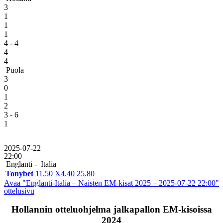
3
1
1
1
4 - 4
4
4
Puola
3
0
1
2
3 - 6
1
2025-07-22
22:00
Englanti -
Italia
Tonybet
1
1.50
X
4.40
2
5.80
Avaa "Englanti-Italia – Naisten EM-kisat 2025 – 2025-07-22 22:00"
ottelusivu
Hollannin otteluohjelma jalkapallon EM-kisoissa
2024