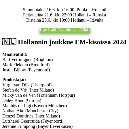
Sunnuntaina 16.6. klo 16:00: Puola – Hollanti
Perjantaina 21.6. klo 22:00 Hollanti – Ranska
Tiistaina 25.6. klo 19:00 Hollanti – Itävalta
Lue lisää D-lohkosta täältä!
🇳🇱​ Hollannin joukkue EM-kisoissa 2024
Maalivahdit:
Bart Verbruggen (Brighton)
Mark Flekken (Brentford)
Justin Bijlow (Feyenoord)
Puolustajat:
Virgil van Dijk (Liverpool)
Stefan de Vrij (Inter Milano)
Micky van de Ven (Tottenham Hotspur)
Daley Blind (Girona)
Matthijs de Ligt (Bayern München)
Nathan Ake (Manchester City)
Denzel Dumfries (Inter Milano)
Lutsharel Geertruida (Feyenoord)
Jeremie Frimpong (Bayer Leverkusen)