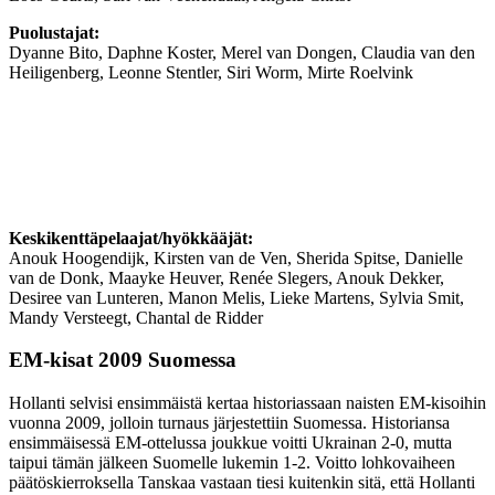
Puolustajat:
Dyanne Bito, Daphne Koster, Merel van Dongen, Claudia van den
Heiligenberg, Leonne Stentler, Siri Worm, Mirte Roelvink
Keskikenttäpelaajat/hyökkääjät:
Anouk Hoogendijk, Kirsten van de Ven, Sherida Spitse, Danielle
van de Donk, Maayke Heuver, Renée Slegers, Anouk Dekker,
Desiree van Lunteren, Manon Melis, Lieke Martens, Sylvia Smit,
Mandy Versteegt, Chantal de Ridder
EM-kisat 2009 Suomessa
Hollanti selvisi ensimmäistä kertaa historiassaan naisten EM-kisoihin
vuonna 2009, jolloin turnaus järjestettiin Suomessa. Historiansa
ensimmäisessä EM-ottelussa joukkue voitti Ukrainan 2-0, mutta
taipui tämän jälkeen Suomelle lukemin 1-2. Voitto lohkovaiheen
päätöskierroksella Tanskaa vastaan tiesi kuitenkin sitä, että Hollanti