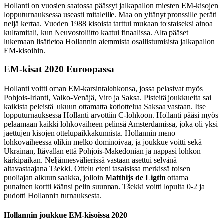
Hollanti on vuosien saatossa päässyt jalkapallon miesten EM-kisojen
lopputurnauksessa useasti mitaleille. Maa on yltänyt pronssille peräti
neljä kertaa. Vuoden 1988 kisoista tarttui mukaan toistaiseksi ainoa
kultamitali, kun Neuvostoliitto kaatui finaalissa. Alta pääset
lukemaan lisätietoa Hollannin aiemmista osallistumisista jalkapallon
EM-kisoihin.
EM-kisat 2020 Euroopassa
Hollanti voitti oman EM-karsintalohkonsa, jossa pelasivat myös
Pohjois-Irlanti, Valko-Venäjä, Viro ja Saksa. Pisteitä joukkueita sai
kaikista peleistä lukuun ottamatta kotiottelua Saksaa vastaan. Itse
lopputurnauksessa Hollanti arvottiin C-lohkoon. Hollanti pääsi myös
pelaamaan kaikki lohkovaiheen pelinsä Amsterdamissa, joka oli yksi
jaettujen kisojen ottelupaikkakunnista. Hollannin meno
lohkovaiheessa olikin melko dominoivaa, ja joukkue voitti sekä
Ukrainan, Itävallan että Pohjois-Makedonian ja nappasi lohkon
kärkipaikan. Neljännesvälierissä vastaan asettui selvänä
altavastaajana
Tšekki. Ottelu eteni tasaisissa merkissä toisen
puoliajan alkuun saakka, jolloin
Matthijs de Ligtin
ottama
punainen kortti käänsi pelin suunnan. Tšekki voitti lopulta 0-2 ja
pudotti Hollannin turnauksesta.
Hollannin joukkue EM-kisoissa 2020