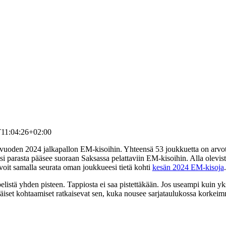
11:04:26+02:00
kot vuoden 2024 jalkapallon EM-kisoihin. Yhteensä 53 joukkuetta on arv
ksi parasta pääsee suoraan Saksassa pelattaviin EM-kisoihin. Alla olevis
 voit samalla seurata oman joukkueesi tietä kohti
kesän 2024 EM-kisoja
.
elistä yhden pisteen. Tappiosta ei saa pistettäkään. Jos useampi kuin y
näiset kohtaamiset ratkaisevat sen, kuka nousee sarjataulukossa korkeim