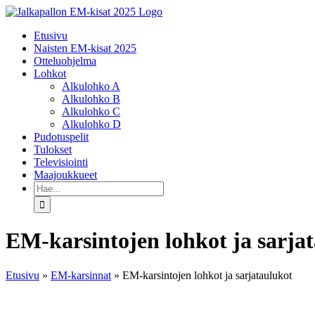
Skip
to
Etusivu
content
Naisten EM-kisat 2025
Otteluohjelma
Lohkot
Alkulohko A
Alkulohko B
Alkulohko C
Alkulohko D
Pudotuspelit
Tulokset
Televisiointi
Maajoukkueet
Etsi
...
EM-karsintojen lohkot ja sarja
Etusivu
»
EM-karsinnat
»
EM-karsintojen lohkot ja sarjataulukot