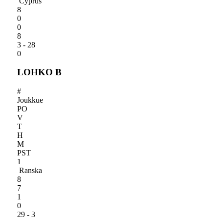
Cyprus
8
0
0
8
3 - 28
0
LOHKO B
#
Joukkue
PO
V
T
H
M
PST
1
Ranska
8
7
1
0
29 - 3