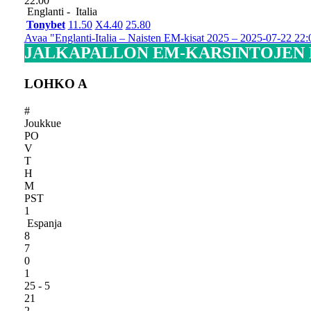
22:00
Englanti -
Italia
Tonybet
1
1.50
X
4.40
2
5.80
Avaa "Englanti-Italia – Naisten EM-kisat 2025 – 2025-07-22 22:0
JALKAPALLON EM-KARSINTOJEN
LOHKO A
#
Joukkue
PO
V
T
H
M
PST
1
Espanja
8
7
0
1
25 - 5
21
2