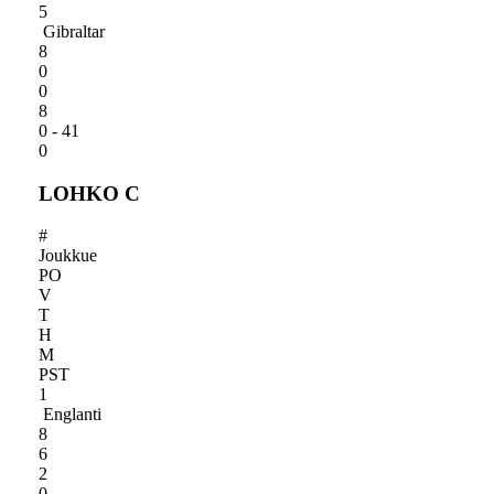
5
Gibraltar
8
0
0
8
0 - 41
0
LOHKO C
#
Joukkue
PO
V
T
H
M
PST
1
Englanti
8
6
2
0