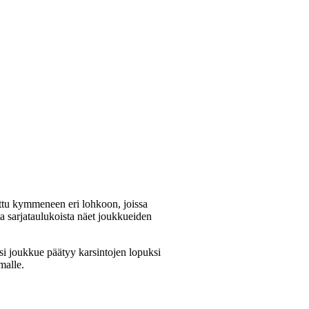
ottu kymmeneen eri lohkoon, joissa
ta sarjataulukoista näet joukkueiden
ksi joukkue päätyy karsintojen lopuksi
malle.