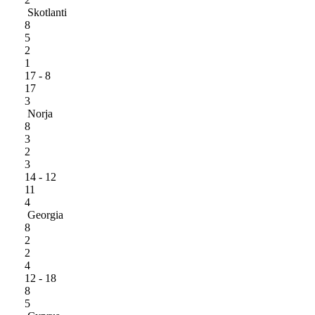
Skotlanti
8
5
2
1
17 - 8
17
3
Norja
8
3
2
3
14 - 12
11
4
Georgia
8
2
2
4
12 - 18
8
5