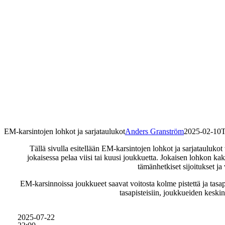
EM-karsintojen lohkot ja sarjataulukot
Anders Granström
2025-02-10T
Tällä sivulla esitellään EM-karsintojen lohkot ja sarjataulu
jokaisessa pelaa viisi tai kuusi joukkuetta. Jokaisen lohkon ka
tämänhetkiset sijoitukset ja
EM-karsinnoissa joukkueet saavat voitosta kolme pistettä ja tasap
tasapisteisiin, joukkueiden keski
2025-07-22