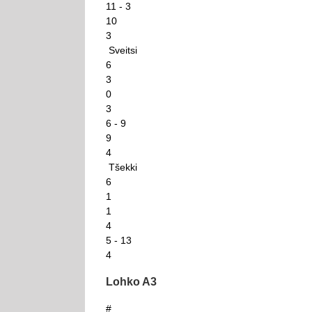
11 - 3
10
3
Sveitsi
6
3
0
3
6 - 9
9
4
Tšekki
6
1
1
4
5 - 13
4
Lohko A3
#