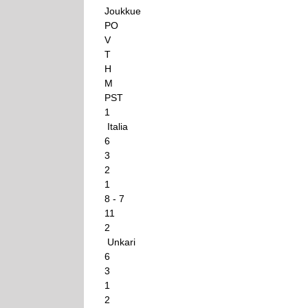
Joukkue
PO
V
T
H
M
PST
1
Italia
6
3
2
1
8 - 7
11
2
Unkari
6
3
1
2