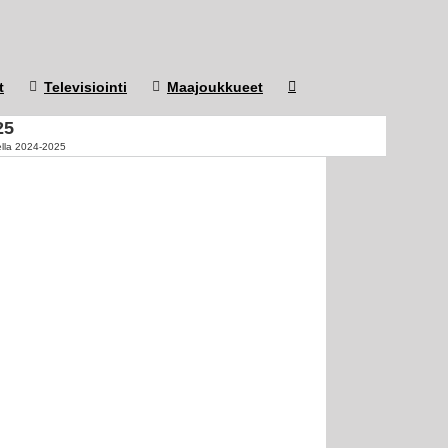
t
Televisiointi
Maajoukkueet
25
ella 2024-2025