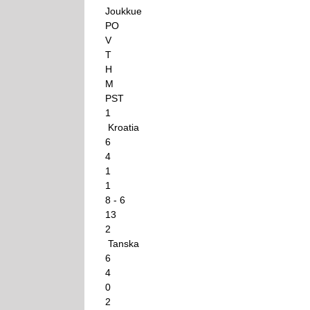
Joukkue
PO
V
T
H
M
PST
1
Kroatia
6
4
1
1
8 - 6
13
2
Tanska
6
4
0
2