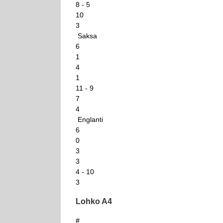
8 - 5
10
3
Saksa
6
1
4
1
11 - 9
7
4
Englanti
6
0
3
3
4 - 10
3
Lohko A4
#