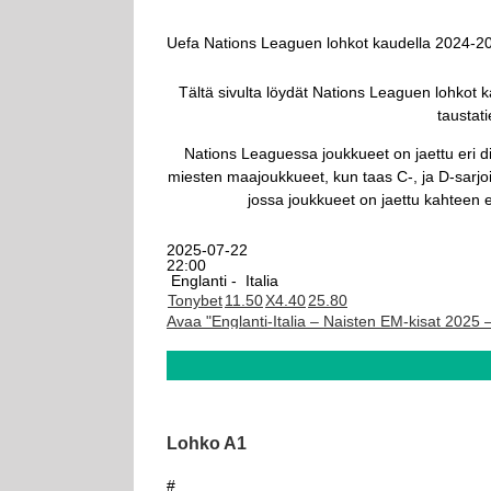
Uefa Nations Leaguen lohkot kaudella 2024-2
Tältä sivulta löydät Nations Leaguen lohkot 
taustati
Nations Leaguessa joukkueet on jaettu eri d
miesten maajoukkueet, kun taas C-, ja D-sarjoi
jossa joukkueet on jaettu kahteen 
2025-07-22
22:00
Englanti -
Italia
Tonybet
1
1.50
X
4.40
2
5.80
Avaa "Englanti-Italia – Naisten EM-kisat 2025 
Lohko A1
#