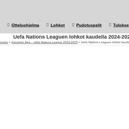
Otteluohjelma
Lohkot
Pudotuspelit
Tulokse
Uefa Nations Leaguen lohkot kaudella 2024-20
tusivu
»
Kansojen liiga – Uefa Nations League 2024-2025
»
Uefa Nations Leaguen lohkot kaud