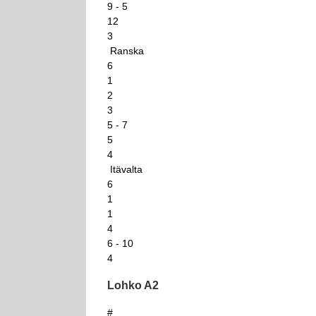
9 - 5
12
3
Ranska
6
1
2
3
5 - 7
5
4
Itävalta
6
1
1
4
6 - 10
4
Lohko A2
#