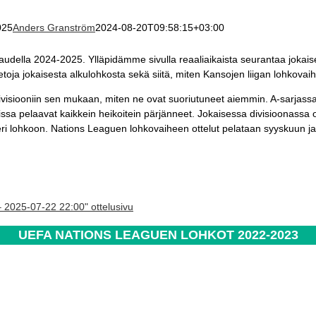
025
Anders Granström
2024-08-20T09:58:15+03:00
kaudella 2024-2025. Ylläpidämme sivulla reaaliaikaista seurantaa jokais
etoja jokaisesta alkulohkosta sekä siitä, miten Kansojen liigan lohkovaih
ivisiooniin sen mukaan, miten ne ovat suoriutuneet aiemmin. A-sarjass
ssa pelaavat kaikkein heikoitein pärjänneet. Jokaisessa divisioonassa 
eri lohkoon. Nations Leaguen lohkovaiheen ottelut pelataan syyskuun 
– 2025-07-22 22:00" ottelusivu
UEFA NATIONS LEAGUEN LOHKOT 2022-2023