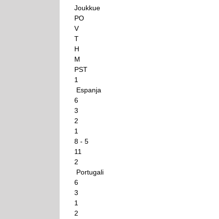
Joukkue
PO
V
T
H
M
PST
1
Espanja
6
3
2
1
8 - 5
11
2
Portugali
6
3
1
2