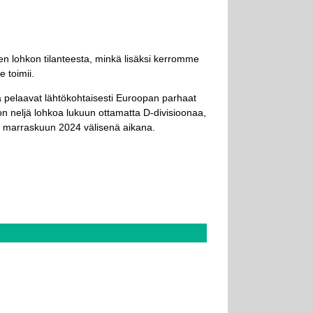
en lohkon tilanteesta, minkä lisäksi kerromme
e toimii.
a pelaavat lähtökohtaisesti Euroopan parhaat
on neljä lohkoa lukuun ottamatta D-divisioonaa,
ja marraskuun 2024 välisenä aikana.