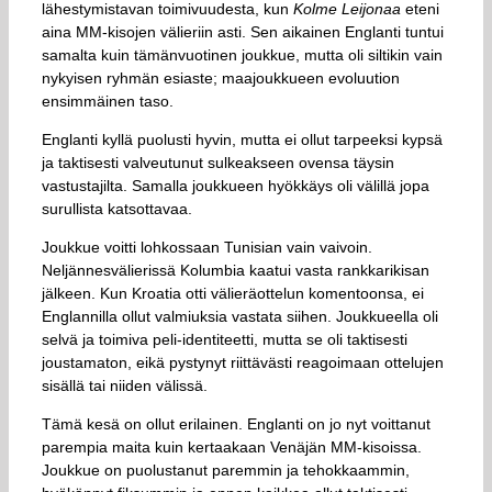
lähestymistavan toimivuudesta, kun
Kolme Leijonaa
eteni
aina MM-kisojen välieriin asti. Sen aikainen Englanti tuntui
samalta kuin tämänvuotinen joukkue, mutta oli siltikin vain
nykyisen ryhmän esiaste; maajoukkueen evoluution
ensimmäinen taso.
Englanti kyllä puolusti hyvin, mutta ei ollut tarpeeksi kypsä
ja taktisesti valveutunut sulkeakseen ovensa täysin
vastustajilta. Samalla joukkueen hyökkäys oli välillä jopa
surullista katsottavaa.
Joukkue voitti lohkossaan Tunisian vain vaivoin.
Neljännesvälierissä Kolumbia kaatui vasta rankkarikisan
jälkeen. Kun Kroatia otti välieräottelun komentoonsa, ei
Englannilla ollut valmiuksia vastata siihen. Joukkueella oli
selvä ja toimiva peli-identiteetti, mutta se oli taktisesti
joustamaton, eikä pystynyt riittävästi reagoimaan ottelujen
sisällä tai niiden välissä.
Tämä kesä on ollut erilainen. Englanti on jo nyt voittanut
parempia maita kuin kertaakaan Venäjän MM-kisoissa.
Joukkue on puolustanut paremmin ja tehokkaammin,