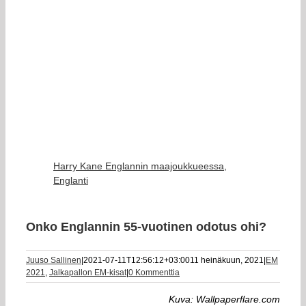
Harry Kane Englannin maajoukkueessa,
Englanti
Onko Englannin 55-vuotinen odotus ohi?
Juuso Sallinen
|
2021-07-11T12:56:12+03:00
11 heinäkuun, 2021
|
EM
2021
,
Jalkapallon EM-kisat
|
0 Kommenttia
Kuva: Wallpaperflare.com