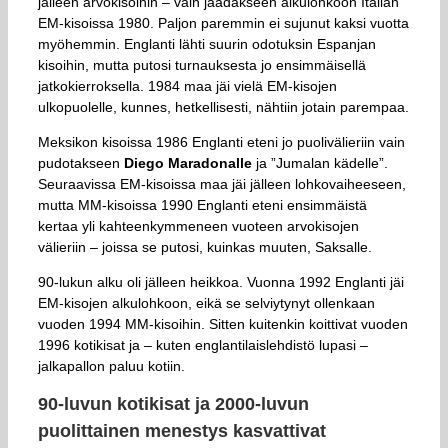
jälleen arvokisoihin – vain jäädäkseen alkulohkoon Italian
EM-kisoissa 1980. Paljon paremmin ei sujunut kaksi vuotta
myöhemmin. Englanti lähti suurin odotuksin Espanjan
kisoihin, mutta putosi turnauksesta jo ensimmäisellä
jatkokierroksella. 1984 maa jäi vielä EM-kisojen
ulkopuolelle, kunnes, hetkellisesti, nähtiin jotain parempaa.
Meksikon kisoissa 1986 Englanti eteni jo puolivälieriin vain
pudotakseen
Diego Maradonalle
ja ”Jumalan kädelle”.
Seuraavissa EM-kisoissa maa jäi jälleen lohkovaiheeseen,
mutta MM-kisoissa 1990 Englanti eteni ensimmäistä
kertaa yli kahteenkymmeneen vuoteen arvokisojen
välieriin – joissa se putosi, kuinkas muuten, Saksalle.
90-lukun alku oli jälleen heikkoa. Vuonna 1992 Englanti jäi
EM-kisojen alkulohkoon, eikä se selviytynyt ollenkaan
vuoden 1994 MM-kisoihin. Sitten kuitenkin koittivat vuoden
1996 kotikisat ja – kuten englantilaislehdistö lupasi –
jalkapallon paluu kotiin.
90-luvun kotikisat ja 2000-luvun
puolittainen menestys kasvattivat