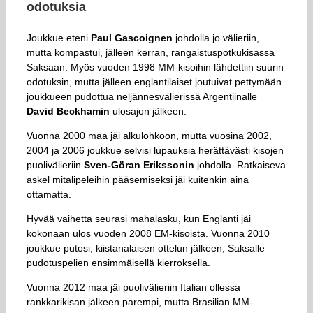
odotuksia
Joukkue eteni
Paul Gascoignen
johdolla jo välieriin,
mutta kompastui, jälleen kerran, rangaistuspotkukisassa
Saksaan. Myös vuoden 1998 MM-kisoihin lähdettiin suurin
odotuksin, mutta jälleen englantilaiset joutuivat pettymään
joukkueen pudottua neljännesvälierissä Argentiinalle
David Beckhamin
ulosajon jälkeen.
Vuonna 2000 maa jäi alkulohkoon, mutta vuosina 2002,
2004 ja 2006 joukkue selvisi lupauksia herättävästi kisojen
puolivälieriin
Sven-Göran Erikssonin
johdolla. Ratkaiseva
askel mitalipeleihin pääsemiseksi jäi kuitenkin aina
ottamatta.
Hyvää vaihetta seurasi mahalasku, kun Englanti jäi
kokonaan ulos vuoden 2008 EM-kisoista. Vuonna 2010
joukkue putosi, kiistanalaisen ottelun jälkeen, Saksalle
pudotuspelien ensimmäisellä kierroksella.
Vuonna 2012 maa jäi puolivälieriin Italian ollessa
rankkarikisan jälkeen parempi, mutta Brasilian MM-