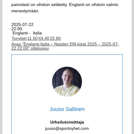
painolasti on vihdoin selätetty. Englanti on vihdoin valmis
menestymään.
2025-07-22
22:00
Englanti -
Italia
Tonybet
1
1.50
X
4.40
2
5.80
Avaa "Englanti-Italia – Naisten EM-kisat 2025 – 2025-07-
22 22:00" ottelusivu
Juuso Sallinen
Urheilutoimittaja
juuso@sportnyhet.com