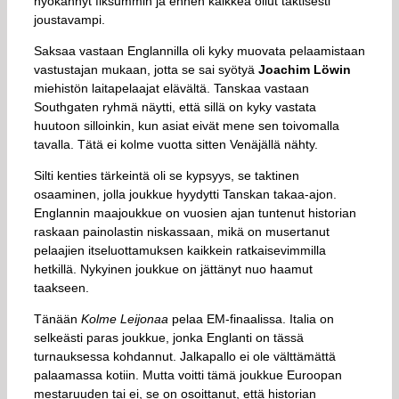
hyökännyt fiksummin ja ennen kaikkea ollut taktisesti
joustavampi.
Saksaa vastaan Englannilla oli kyky muovata pelaamistaan
vastustajan mukaan, jotta se sai syötyä
Joachim Löwin
miehistön laitapelaajat elävältä. Tanskaa vastaan
Southgaten ryhmä näytti, että sillä on kyky vastata
huutoon silloinkin, kun asiat eivät mene sen toivomalla
tavalla. Tätä ei kolme vuotta sitten Venäjällä nähty.
Silti kenties tärkeintä oli se kypsyys, se taktinen
osaaminen, jolla joukkue hyydytti Tanskan takaa-ajon.
Englannin maajoukkue on vuosien ajan tuntenut historian
raskaan painolastin niskassaan, mikä on musertanut
pelaajien itseluottamuksen kaikkein ratkaisevimmilla
hetkillä. Nykyinen joukkue on jättänyt nuo haamut
taakseen.
Tänään
Kolme Leijonaa
pelaa EM-finaalissa. Italia on
selkeästi paras joukkue, jonka Englanti on tässä
turnauksessa kohdannut. Jalkapallo ei ole välttämättä
palaamassa kotiin. Mutta voitti tämä joukkue Euroopan
mestaruuden tai ei, se on osoittanut, että historian