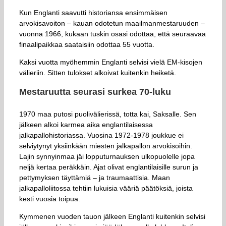
Kun Englanti saavutti historiansa ensimmäisen
arvokisavoiton – kauan odotetun maailmanmestaruuden –
vuonna 1966, kukaan tuskin osasi odottaa, että seuraavaa
finaalipaikkaa saataisiin odottaa 55 vuotta.
Kaksi vuotta myöhemmin Englanti selvisi vielä EM-kisojen
välieriin. Sitten tulokset alkoivat kuitenkin heiketä.
Mestaruutta seurasi surkea 70-luku
1970 maa putosi puolivälierissä, totta kai, Saksalle. Sen
jälkeen alkoi karmea aika englantilaisessa
jalkapallohistoriassa. Vuosina 1972-1978 joukkue ei
selviytynyt yksiinkään miesten jalkapallon arvokisoihin.
Lajin synnyinmaa jäi lopputurnauksen ulkopuolelle jopa
neljä kertaa peräkkäin. Ajat olivat englantilaisille surun ja
pettymyksen täyttämiä – ja traumaattisia. Maan
jalkapalloliitossa tehtiin lukuisia vääriä päätöksiä, joista
kesti vuosia toipua.
Kymmenen vuoden tauon jälkeen Englanti kuitenkin selvisi