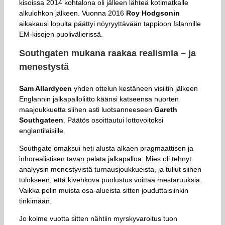
kisoissa 2014 kohtalona oli jälleen lähteä kotimatkalle
alkulohkon jälkeen. Vuonna 2016
Roy Hodgsonin
aikakausi lopulta päättyi nöyryyttävään tappioon Islannille
EM-kisojen puolivälierissä.
Southgaten mukana raakaa realismia – ja
menestystä
Sam Allardycen
yhden ottelun kestäneen visiitin jälkeen
Englannin jalkapalloliitto käänsi katseensa nuorten
maajoukkuetta siihen asti luotsanneeseen
Gareth
Southgateen
. Päätös osoittautui lottovoitoksi
englantilaisille.
Southgate omaksui heti alusta alkaen pragmaattisen ja
inhorealistisen tavan pelata jalkapalloa. Mies oli tehnyt
analyysin menestyvistä turnausjoukkueista, ja tullut siihen
tulokseen, että kivenkova puolustus voittaa mestaruuksia.
Vaikka pelin muista osa-alueista sitten jouduttaisiinkin
tinkimään.
Jo kolme vuotta sitten nähtiin myrskyvaroitus tuon