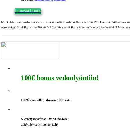
Lunasta bonus
18+.
Talletusbonus koskee ainoastaan uusia Velobetin asiakkaita. Minimitalletus 20€. Bonus on 150% ensimmäisen 
ennen vedonlyöntiä. Bonus tulee kierrättää 30 päivän sisällä. Bonus ja ensitalletus on kierrätettävä 15 kertaa väh
100€ bonus vedonlyöntiin!
100% ensitalletusbonus 100€ asti
Kierrätysvaatimus:
5x ensitalletus
vähintään kertoimella
1.50