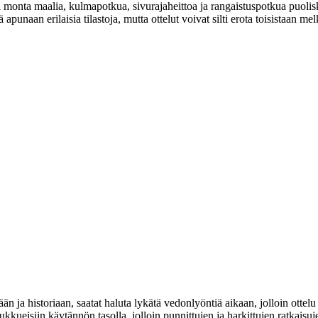
a monta maalia, kulmapotkua, sivurajaheittoa ja rangaistuspotkua puolis
unaan erilaisia tilastoja, mutta ottelut voivat silti erota toisistaan mel
än ja historiaan, saatat haluta lykätä vedonlyöntiä aikaan, jolloin ottelu
kkueisiin käytännön tasolla, jolloin punnittujen ja harkittujen ratkais