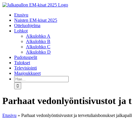
Skip
to
Etusivu
content
Naisten EM-kisat 2025
Otteluohjelma
Lohkot
Alkulohko A
Alkulohko B
Alkulohko C
Alkulohko D
Pudotuspelit
Tulokset
Televisiointi
Maajoukkueet
Etsi
...
Parhaat vedonlyöntisivustot ja 
Etusivu
»
Parhaat vedonlyöntisivustot ja tervetuliaisbonukset jalkap