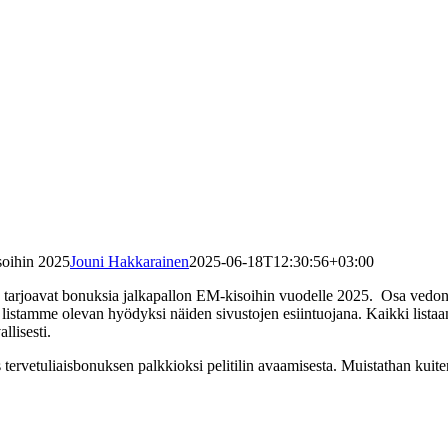
soihin 2025
Jouni Hakkarainen
2025-06-18T12:30:56+03:00
ka tarjoavat bonuksia jalkapallon EM-kisoihin vuodelle 2025. Osa vedon
me listamme olevan hyödyksi näiden sivustojen esiintuojana. Kaikki lis
allisesti.
ös tervetuliaisbonuksen palkkioksi pelitilin avaamisesta. Muistathan kuit