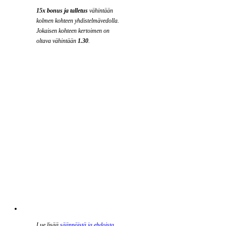
15x bonus ja talletus
vähintään
kolmen kohteen yhdistelmävedolla.
Jokaisen kohteen kertoimen on
oltava vähintään
1.30
.
Lue lisää
säännöistä ja ehdoista