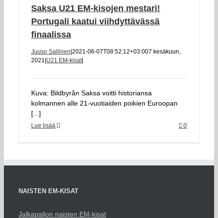
Saksa U21 EM-kisojen mestari!
Portugali kaatui viihdyttävässä
finaalissa
Juuso Sallinen
|
2021-06-07T08:52:12+03:00
7 kesäkuun,
2021
|
U21 EM-kisat
|
Kuva: Bildbyrån Saksa voitti historiansa
kolmannen alle 21-vuotiaiden poikien Euroopan
[...]
Lue lisää
0
NAISTEN EM-KISAT
Jalkapallon naisten EM-kisat