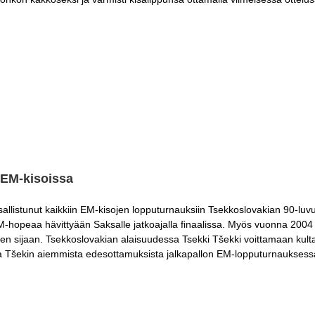
n EM-kisoissa
allistunut kaikkiin EM-kisojen lopputurnauksiin Tsekkoslovakian 90-lu
peaa hävittyään Saksalle jatkoajalla finaalissa. Myös vuonna 2004 Tš
en sijaan. Tsekkoslovakian alaisuudessa Tsekki Tšekki voittamaan kul
oa Tšekin aiemmista edesottamuksista jalkapallon EM-lopputurnauksess