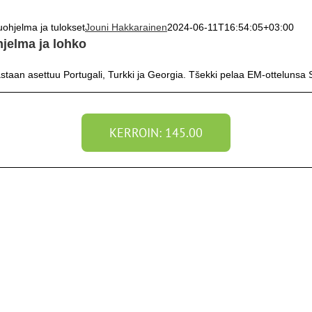
uohjelma ja tulokset
Jouni Hakkarainen
2024-06-11T16:54:05+03:00
hjelma ja lohko
astaan asettuu Portugali, Turkki ja Georgia. Tšekki pelaa EM-otteluns
KERROIN: 145.00