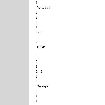
1
Portugali
3
2
0
1
5 - 3
6
2
Turkki
3
2
0
1
5 - 5
6
3
Georgia
3
1
1