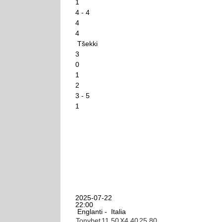
1
4 - 4
4
4
Tšekki
3
0
1
2
3 - 5
1
2025-07-22
22:00
Englanti -
Italia
Tonybet
1
1.50
X
4.40
2
5.80