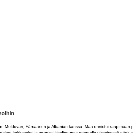
soihin
, Moldovan, Färsaarien ja Albanian kanssa. Maa onnistui raapimaan pis
i lohkon kakkoseksi ja varmisti kisalippunsa ottamalla viimeisessä otte