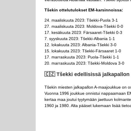
Tšekin ottelutulokset EM-karsinnoissa:
24. maaliskuuta 2023: Tšekki-Puola 3-1
27. maaliskuuta 2023: Moldova-Tšekki 0-0
17. kesäkuuta 2023: Färsaaret-Tšekki 0-3
7. syyskuuta 2023: Tšekki-Albania 1-1
12. lokakuuta 2023: Albania-Tšekki 3-0
15. lokakuuta 2023: Tšekki-Färsaaret 1-0
17. marraskuuta 2023: Puola-Tšekki 1-1
20. marraskuuta 2023: Tšekki-Moldova 3-0
🇨🇿​ Tšekki edellisissä jalkapallo
Tšekin miesten jalkapallon A-maajoukkue on os
Vuonna 1996 joukkue onnistui nappaamaan EM-ho
kertaa maa joutui tyytymään jaettuun kolmante
1960 ja 1980. Alta pääset lukemaan lisää tiet