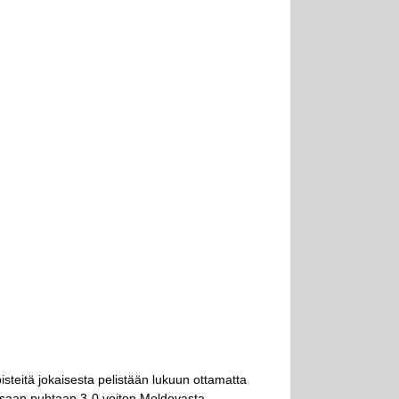
teitä jokaisesta pelistään lukuun ottamatta
lussaan puhtaan 3-0 voiton Moldovasta.