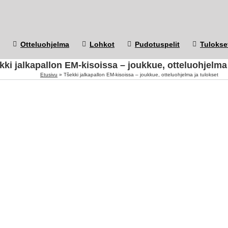
Otteluohjelma
Lohkot
Pudotuspelit
Tulokse
kki jalkapallon EM-kisoissa – joukkue, otteluohjelma 
Etusivu
»
Tšekki jalkapallon EM-kisoissa – joukkue, otteluohjelma ja tulokset