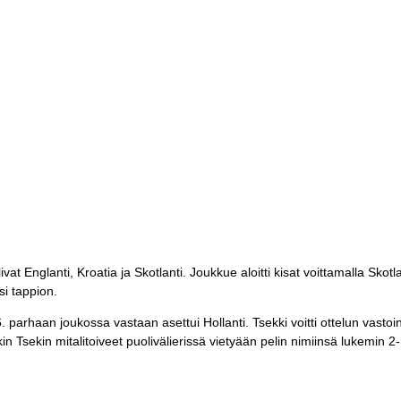
livat Englanti, Kroatia ja Skotlanti. Joukkue aloitti kisat voittamalla Sk
si tappion.
a 16. parhaan joukossa vastaan asettui Hollanti. Tsekki voitti ottelun vas
kin Tsekin mitalitoiveet puolivälierissä vietyään pelin nimiinsä lukemin 2-