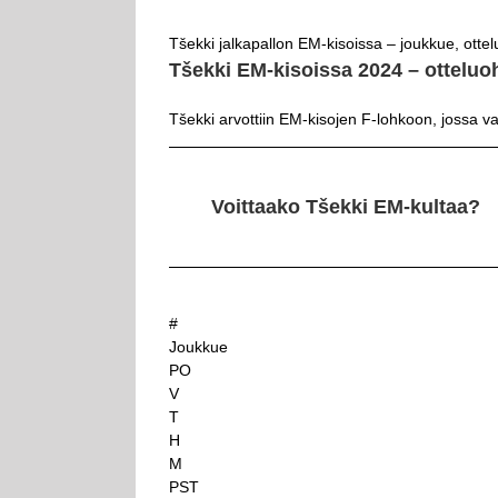
Tšekki jalkapallon EM-kisoissa – joukkue, ottel
Tšekki EM-kisoissa 2024 – otteluo
Tšekki arvottiin EM-kisojen F-lohkoon, jossa v
Voittaako Tšekki EM-kultaa?
#
Joukkue
PO
V
T
H
M
PST