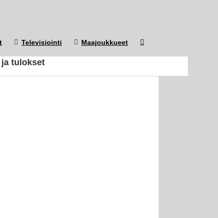
t
Televisiointi
Maajoukkueet
ja tulokset