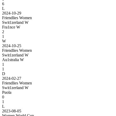
6
L
2024-10-29
Friendlies Women
Swit1zerland W
Fra1nce W
2
1
W
2024-10-25
Friendlies Women
Swit1zerland W
Au1stralia W
1
1
D
2024-02-27
Friendlies Women
Swit1zerland W
Puola
0
1
L
2023-08-05
Women World Cup