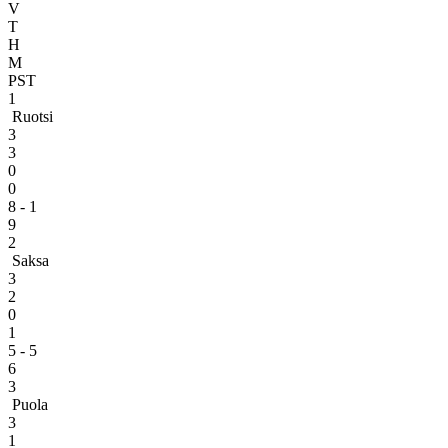
V
T
H
M
PST
1
Ruotsi
3
3
0
0
8 - 1
9
2
Saksa
3
2
0
1
5 - 5
6
3
Puola
3
1