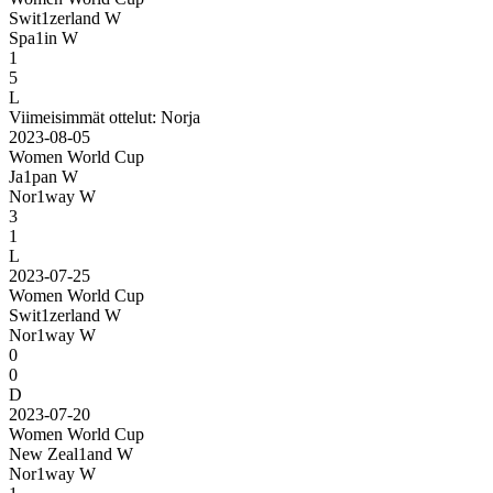
Swit1zerland W
Spa1in W
1
5
L
Viimeisimmät ottelut: Norja
2023-08-05
Women World Cup
Ja1pan W
Nor1way W
3
1
L
2023-07-25
Women World Cup
Swit1zerland W
Nor1way W
0
0
D
2023-07-20
Women World Cup
New Zeal1and W
Nor1way W