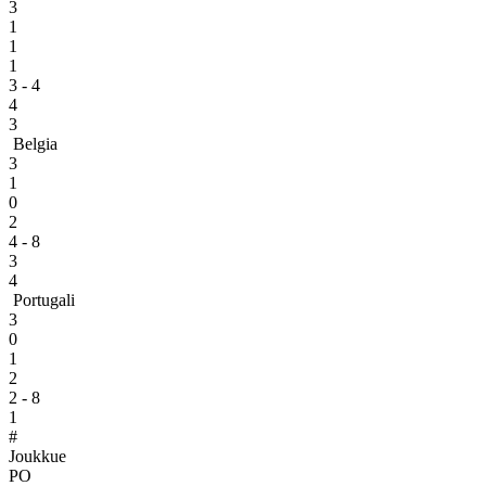
3
1
1
1
3 - 4
4
3
Belgia
3
1
0
2
4 - 8
3
4
Portugali
3
0
1
2
2 - 8
1
#
Joukkue
PO