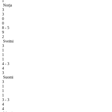
1
Norja
3
3
0
0
8 - 5
9
2
Sveitsi
3
1
1
1
4 - 3
4
3
Suomi
3
1
1
1
3 - 3
4
4