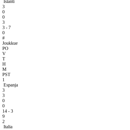
Islanti
3
0
0
3
3 - 7
0
#
Joukkue
PO
V
T
H
M
PST
1
Espanja
3
3
0
0
14 - 3
9
2
Italia