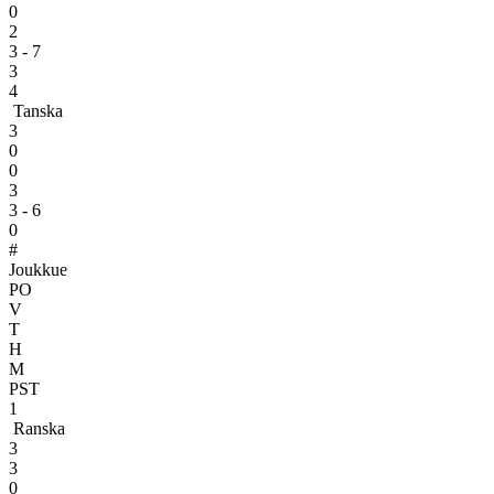
0
2
3 - 7
3
4
Tanska
3
0
0
3
3 - 6
0
#
Joukkue
PO
V
T
H
M
PST
1
Ranska
3
3
0