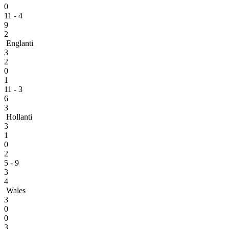
0
11 - 4
9
2
Englanti
3
2
0
1
11 - 3
6
3
Hollanti
3
1
0
2
5 - 9
3
4
Wales
3
0
0
3