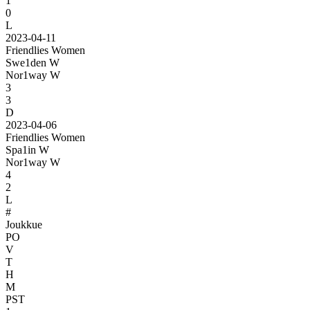
1
0
L
2023-04-11
Friendlies Women
Swe1den W
Nor1way W
3
3
D
2023-04-06
Friendlies Women
Spa1in W
Nor1way W
4
2
L
#
Joukkue
PO
V
T
H
M
PST