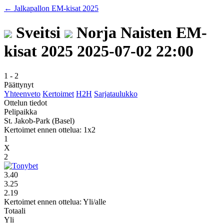
← Jalkapallon EM-kisat 2025
Sveitsi
Norja
Naisten EM-
kisat 2025
2025-07-02 22:00
1
-
2
Päättynyt
Yhteenveto
Kertoimet
H2H
Sarjataulukko
Ottelun tiedot
Pelipaikka
St. Jakob-Park (Basel)
Kertoimet ennen ottelua: 1x2
1
X
2
3.40
3.25
2.19
Kertoimet ennen ottelua: Yli/alle
Totaali
Yli