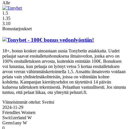
Alle
1.5
1.35
3.10
Bonustarjoukset
- 100€ bonus vedonlyöntiin!
18+, bonus koskee ainoastaan uusia Tonybetin asiakkaita. Uudet
pelaajat saavat ensitalletusbonuksena ilmaisvedon, jonka arvo on
100% ensitalletuksen arvosta, kuitenkin enintään 100€. Bonuksen
voi lunastaa, kun pelaaja on lyönyt vetoa 5 kertaa ensitalletuksen
arvon verran vähimmäiskertoimella 1,5. Ansaittu ilmaisveto voidaan
pelata vain yhdistelmäkohteisiin, joissa on vähintään kolme
kohdetta. Kampanjan kierrätysehdot on täytettävä 14 päivän
kuluessa talletuksen tekemisestä. Pelaathan vastuullisesti. Jos sinusta
tuntuu, että pelaat liikaa, ota yhteyttä peluuri.fi.
Viimeisimmät ottelut: Sveitsi
2024-11-29
Friendlies Women
Swit1zerland W
Germ1any W
0