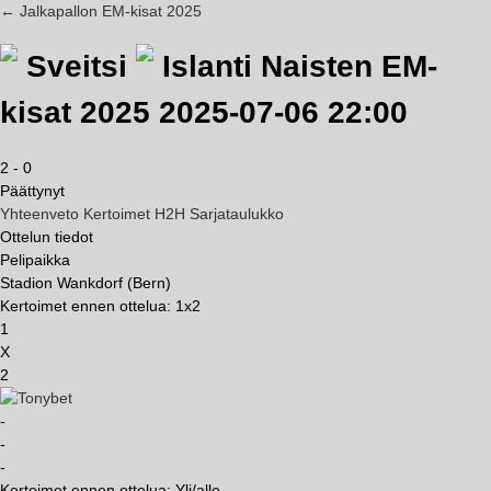
← Jalkapallon EM-kisat 2025
Sveitsi
Islanti
Naisten EM-
kisat 2025
2025-07-06 22:00
2
-
0
Päättynyt
Yhteenveto
Kertoimet
H2H
Sarjataulukko
Ottelun tiedot
Pelipaikka
Stadion Wankdorf (Bern)
Kertoimet ennen ottelua: 1x2
1
X
2
-
-
-
Kertoimet ennen ottelua: Yli/alle