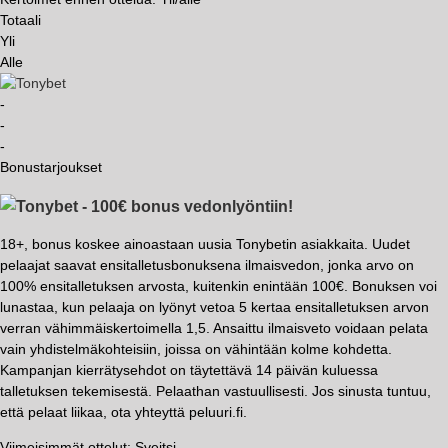
Totaali
Yli
Alle
-
-
-
Bonustarjoukset
- 100€ bonus vedonlyöntiin!
18+, bonus koskee ainoastaan uusia Tonybetin asiakkaita. Uudet
pelaajat saavat ensitalletusbonuksena ilmaisvedon, jonka arvo on
100% ensitalletuksen arvosta, kuitenkin enintään 100€. Bonuksen voi
lunastaa, kun pelaaja on lyönyt vetoa 5 kertaa ensitalletuksen arvon
verran vähimmäiskertoimella 1,5. Ansaittu ilmaisveto voidaan pelata
vain yhdistelmäkohteisiin, joissa on vähintään kolme kohdetta.
Kampanjan kierrätysehdot on täytettävä 14 päivän kuluessa
talletuksen tekemisestä. Pelaathan vastuullisesti. Jos sinusta tuntuu,
että pelaat liikaa, ota yhteyttä peluuri.fi.
Viimeisimmät ottelut: Sveitsi