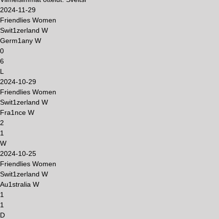
2024-11-29
Friendlies Women
Swit1zerland W
Germ1any W
0
6
L
2024-10-29
Friendlies Women
Swit1zerland W
Fra1nce W
2
1
W
2024-10-25
Friendlies Women
Swit1zerland W
Au1stralia W
1
1
D