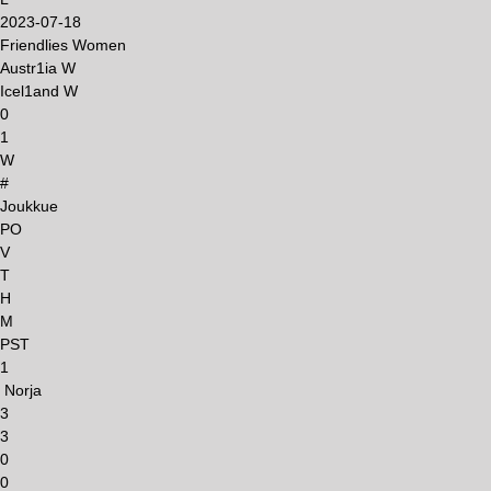
2023-07-18
Friendlies Women
Austr1ia W
Icel1and W
0
1
W
#
Joukkue
PO
V
T
H
M
PST
1
Norja
3
3
0
0