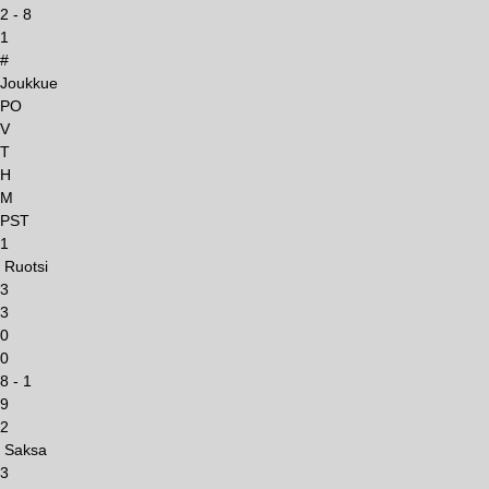
2 - 8
1
#
Joukkue
PO
V
T
H
M
PST
1
Ruotsi
3
3
0
0
8 - 1
9
2
Saksa
3