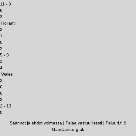
11 - 3
6
3
Hollanti
3
1
0
2
5 - 9
3
4
Wales
3
0
0
3
2 - 13
0
Säännöt ja ehdot voimassa | Pelaa vastuullisesti | Peluuri.fi &
GamCare.org.uk