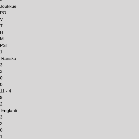
Joukkue
PO
V
T
H
M
PST
1
Ranska
3
3
0
0
11 - 4
9
2
Englanti
3
2
0
1