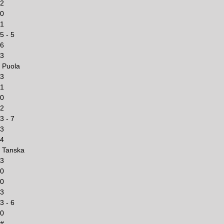
2
0
1
5 - 5
6
3
Puola
3
1
0
2
3 - 7
3
4
Tanska
3
0
0
3
3 - 6
0
#