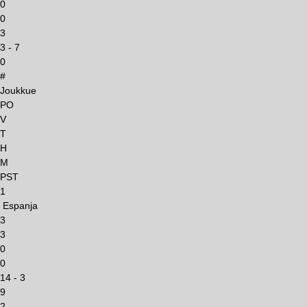
0
0
3
3 - 7
0
#
Joukkue
PO
V
T
H
M
PST
1
Espanja
3
3
0
0
14 - 3
9
2