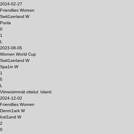
2024-02-27
Friendlies Women
Swit1zerland W
Puola
0
1
L
2023-08-05
Women World Cup
Swit1zerland W
Spa1in W
1
5
L
Viimeisimmät ottelut: Islanti
2024-12-02
Friendlies Women
Denm1ark W
Icel1and W
2
0