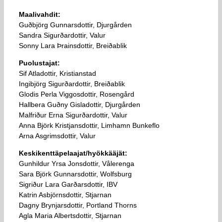
Maalivahdit:
Guðbjörg Gunnarsdottir, Djurgården
Sandra Sigurðardottir, Valur
Sonny Lara Þrainsdottir, Breiðablik
Puolustajat:
Sif Atladottir, Kristianstad
Ingibjörg Sigurðardottir, Breiðablik
Glodis Perla Viggosdottir, Rosengård
Hallbera Guðny Gisladottir, Djurgården
Malfriður Erna Sigurðardottir, Valur
Anna Björk Kristjansdottir, Limhamn Bunkeflo
Arna Asgrimsdottir, Valur
Keskikenttäpelaajat/hyökkääjät:
Gunhildur Yrsa Jonsdottir, Vålerenga
Sara Björk Gunnarsdottir, Wolfsburg
Sigriður Lara Garðarsdottir, IBV
Katrin Asbjörnsdottir, Stjarnan
Dagny Brynjarsdottir, Portland Thorns
Agla Maria Albertsdottir, Stjarnan