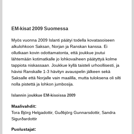
EM-kisat 2009 Suomessa
Myös vuonna 2009 Islanti päätyi todella kovatasoiseen
alkulohkoon Saksan, Norjan ja Ranskan kanssa. Ei
ollutkaan kovin odottamatonta, että joukkue joutui
lähtemään kotimatkalle jo lohkovaiheen päätyttyä kolme
tappiota niskassaan. Joukkue kyllä taisteli urhoollisesti, ja
hävisi Ranskalle 1-3 hävityn avauspelin jälkeen sekä
Saksalle että Norjalle vain maalilla, mutta tuloksena oli silti
nolla pistettä ja lohkon jumbosija.
Islannin joukkue EM-kisoissa 2009
Maalivahdit:
Tora Björg Helgadottir, Guðbjörg Gunnarsdottir, Sandra
Sigurðardottir
Puolustajat: