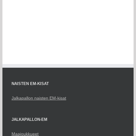
NAISTEN EM-KISAT
Jalkapallon naisten EM-kisat
JALKAPALLON-EM
Maajoukkueet