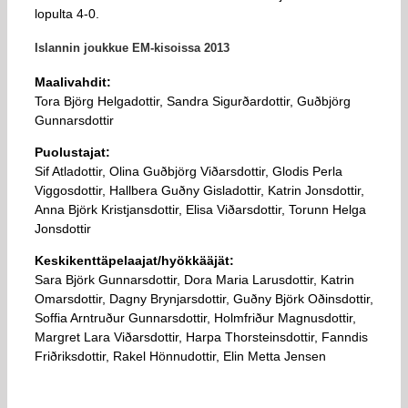
lopulta 4-0.
Islannin joukkue EM-kisoissa 2013
Maalivahdit:
Tora Björg Helgadottir, Sandra Sigurðardottir, Guðbjörg
Gunnarsdottir
Puolustajat:
Sif Atladottir, Olina Guðbjörg Viðarsdottir, Glodis Perla
Viggosdottir, Hallbera Guðny Gisladottir, Katrin Jonsdottir,
Anna Björk Kristjansdottir, Elisa Viðarsdottir, Torunn Helga
Jonsdottir
Keskikenttäpelaajat/hyökkääjät:
Sara Björk Gunnarsdottir, Dora Maria Larusdottir, Katrin
Omarsdottir, Dagny Brynjarsdottir, Guðny Björk Oðinsdottir,
Soffia Arntruður Gunnarsdottir, Holmfriður Magnusdottir,
Margret Lara Viðarsdottir, Harpa Thorsteinsdottir, Fanndis
Friðriksdottir, Rakel Hönnudottir, Elin Metta Jensen