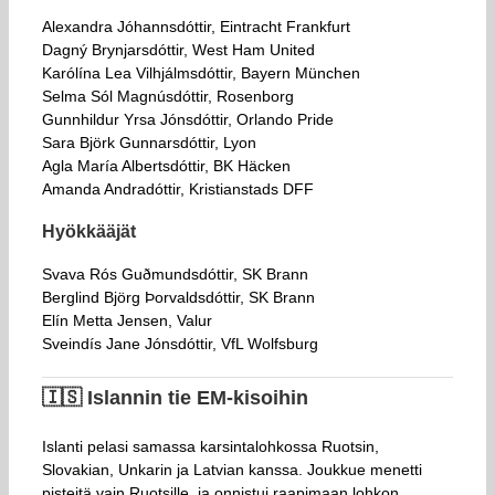
Alexandra Jóhannsdóttir, Eintracht Frankfurt
Dagný Brynjarsdóttir, West Ham United
Karólína Lea Vilhjálmsdóttir, Bayern München
Selma Sól Magnúsdóttir, Rosenborg
Gunnhildur Yrsa Jónsdóttir, Orlando Pride
Sara Björk Gunnarsdóttir, Lyon
Agla María Albertsdóttir, BK Häcken
Amanda Andradóttir, Kristianstads DFF
Hyökkääjät
Svava Rós Guðmundsdóttir, SK Brann
Berglind Björg Þorvaldsdóttir, SK Brann
Elín Metta Jensen, Valur
Sveindís Jane Jónsdóttir, VfL Wolfsburg
🇮🇸​ Islannin tie EM-kisoihin
Islanti pelasi samassa karsintalohkossa Ruotsin,
Slovakian, Unkarin ja Latvian kanssa. Joukkue menetti
pisteitä vain Ruotsille, ja onnistui raapimaan lohkon