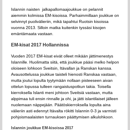
Islannin naisten jalkapallomaajoukkue on pelannit
aiemmin kolmissa EM-kisoissa. Parhaimmillaan joukkue on
selvinnyt puolivälieriin, mikä tapahtui Ruotsin kisoissa
vuonna 2013. Silloin matka kuitenkin tyssäsi kisojen
emäntämaata vastaan.
EM-kisat 2017 Hollannissa
Vuoden 2017 EM-kisat eivät olleet mikään jättimenestys
Islannille. Huolimatta siitä, että joukkue pääsi melko helpon
oloiseen lohkoon Sveitsin, Itävallan ja Ranskan kanssa.
Avausottelussa joukkue taisteli hienosti Ranskaa vastaan,
mutta joutui lopulta tyytymään nollaan pisteeseen aivan
ottelun lopussa tulleen rangaistuspotkun takia. Toisella
kierroksella Islanti meni johtoon Sveitsiä vastaan, mutta
alppimaa tuli ensin rinnalle ja ohi, ja jätti islantilaiset jälleen
nuolemaan näppejään. Päätöskierroksella lopulta aina
välieriin asti edennyt Itävalta rökitti Islannin 0-3 ja varmisti
pohjoismaalaisten turnauksen päättymisen alkulohkoon.
Islannin joukkue EM-kisoissa 2017