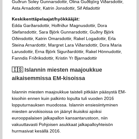
Guðrun Soley Gunnarsdottir, Olina Guðbjörg Viðarsdottir,
Asta Arnadottir, Katrin Jonsdottir, Sif Atladottir
Keskikenttäpelaajat/hyökkääjät:
Edda Garðarsdottir, Holfriður Magnusdottir, Dora
Stefansdottir, Sara Björk Gunnarsdottir, Guðny Björk
Oðinsdottir, Katrin Omarsdottir, Rakel Logadottir, Erla
Steina Arnardottir, Margret Lara Viðarsdottir, Dora Maria
Larusdottir, Erna Björk Sigurðardöttir, Rakel Hönnudottir,
Fanndis Friðriksdottir, Kristin Yr Bjarnadottir
🇮🇸​ Islannin miesten maajoukkue
aikaisemmissa EM-kisoissa
Islannin miesten maajoukkue taisteli pitkään pääsystä EM-
kisoihin ennen kuin palkinto lopulta tuli vuoden 2016
lopputurnauksen muodossa. Islannin ensiesiintyminen
miesten arvokisoissa on jäänyt ikuisiksi ajoiksi
eurooppalaisen jalkapallon kansantarustoon, niin
vakuuttavasti Pohjoisen asukkaat jalkapalloyhteisön
hurmasivat kesällä 2016.