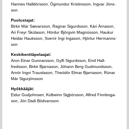
Hann­es Hall­dórs­son, Ögmund­ur Krist­ins­son, Ingvar Jóns­
son
Puolustajat:
Birk­ir Már Sæv­ars­son, Ragn­ar Sig­urdsson, Kári Árna­son,
Ari Freyr Skúla­son, Hördur Björg­vin Magnús­son, Hauk­ur
Heidar Hauks­son, Sverr­ir Ingi Inga­son, Hjört­ur Her­manns­
son
Keskikenttäpelaajat:
Aron Ein­ar Gunn­ars­son, Gylfi Sig­urdsson, Emil Hall­
fredsson, Birk­ir Bjarna­son, Jó­hann Berg Gudmunds­son,
Arn­ór Ingvi Trausta­son, Theó­dór Elm­ar Bjarna­son, Rún­ar
Már Sig­ur­jóns­son
Hyökkääjät:
Eidur Gudjohnsen, Kol­beinn Sigþórs­son, Al­fred Finn­boga­
son, Jón Dadi Bödvars­son