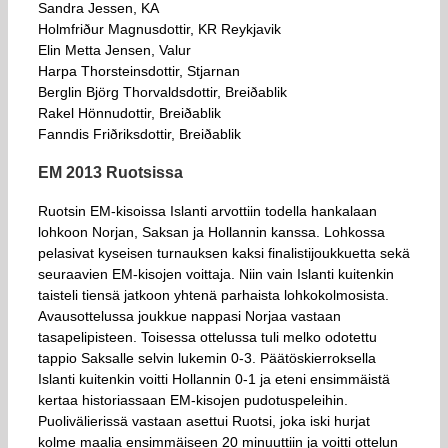
Sandra Jessen, KA
Holmfriður Magnusdottir, KR Reykjavik
Elin Metta Jensen, Valur
Harpa Thorsteinsdottir, Stjarnan
Berglin Björg Thorvaldsdottir, Breiðablik
Rakel Hönnudottir, Breiðablik
Fanndis Friðriksdottir, Breiðablik
EM 2013 Ruotsissa
Ruotsin EM-kisoissa Islanti arvottiin todella hankalaan
lohkoon Norjan, Saksan ja Hollannin kanssa. Lohkossa
pelasivat kyseisen turnauksen kaksi finalistijoukkuetta sekä
seuraavien EM-kisojen voittaja. Niin vain Islanti kuitenkin
taisteli tiensä jatkoon yhtenä parhaista lohkokolmosista.
Avausottelussa joukkue nappasi Norjaa vastaan
tasapelipisteen. Toisessa ottelussa tuli melko odotettu
tappio Saksalle selvin lukemin 0-3. Päätöskierroksella
Islanti kuitenkin voitti Hollannin 0-1 ja eteni ensimmäistä
kertaa historiassaan EM-kisojen pudotuspeleihin.
Puolivälierissä vastaan asettui Ruotsi, joka iski hurjat
kolme maalia ensimmäiseen 20 minuuttiin ja voitti ottelun