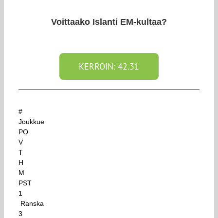
Voittaako Islanti EM-kultaa?
KERROIN: 42.31
#
Joukkue
PO
V
T
H
M
PST
1
Ranska
3