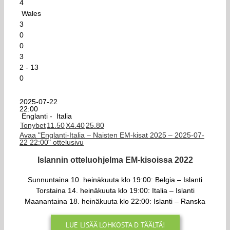
4
Wales
3
0
0
3
2 - 13
0
2025-07-22
22:00
Englanti -
Italia
Tonybet
1
1.50
X
4.40
2
5.80
Avaa "Englanti-Italia – Naisten EM-kisat 2025 – 2025-07-
22 22:00" ottelusivu
Islannin otteluohjelma EM-kisoissa 2022
Sunnuntaina 10. heinäkuuta klo 19:00: Belgia – Islanti
Torstaina 14. heinäkuuta klo 19:00: Italia – Islanti
Maanantaina 18. heinäkuuta klo 22:00: Islanti – Ranska
LUE LISÄÄ LOHKOSTA D TÄÄLTÄ!