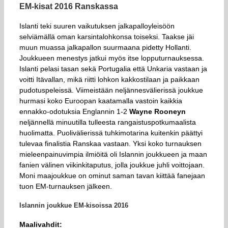
EM-kisat 2016 Ranskassa
Islanti teki suuren vaikutuksen jalkapalloyleisöön
selviämällä oman karsintalohkonsa toiseksi. Taakse jäi
muun muassa jalkapallon suurmaana pidetty Hollanti.
Joukkueen menestys jatkui myös itse lopputurnauksessa.
Islanti pelasi tasan sekä Portugalia että Unkaria vastaan ja
voitti Itävallan, mikä riitti lohkon kakkostilaan ja paikkaan
pudotuspeleissä. Viimeistään neljännesvälierissä joukkue
hurmasi koko Euroopan kaatamalla vastoin kaikkia
ennakko-odotuksia Englannin 1-2
Wayne Rooneyn
neljännellä minuutilla tulleesta rangaistuspotkumaalista
huolimatta. Puolivälierissä tuhkimotarina kuitenkin päättyi
tulevaa finalistia Ranskaa vastaan. Yksi koko turnauksen
mieleenpainuvimpia ilmiöitä oli Islannin joukkueen ja maan
fanien välinen viikinkitaputus, jolla joukkue juhli voittojaan.
Moni maajoukkue on ominut saman tavan kiittää fanejaan
tuon EM-turnauksen jälkeen.
Islannin joukkue EM-kisoissa 2016
Maalivahdit: