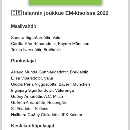
🇮🇸​ Islannin joukkue EM-kisoissa 2022
Maalivahdit
Sandra Sigurðardóttir, Valur
Cecilía Rán Rúnarsdóttir, Bayern München
Telma Ívarsdóttir, Breiðablik
Puolustajat
Áslaug Munda Gunnlaugsdóttir, Breiðablik
Elísa Viðarsdóttir, Valur
Glódís Perla Viggósdóttir, Bayern München
Ingibjörg Sigurðardóttir, Vålerenga
Guðný Árnadóttir, A.C. Milan
Guðrún Arnardóttir, Rosengård
Sif Atladóttir, Selfoss
Hallbera Guðný Gísladóttir, IFK Kalmar
Keskikenttäpelaajat