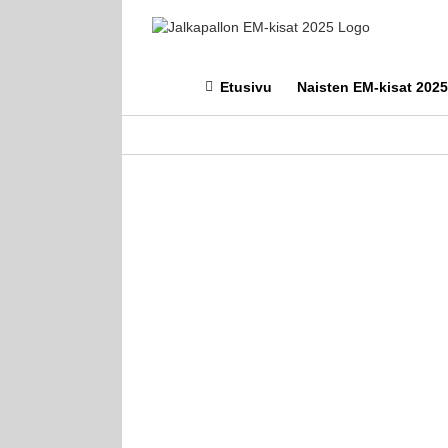
Skip
to
content
Etusivu
Naisten EM-kisat 2025