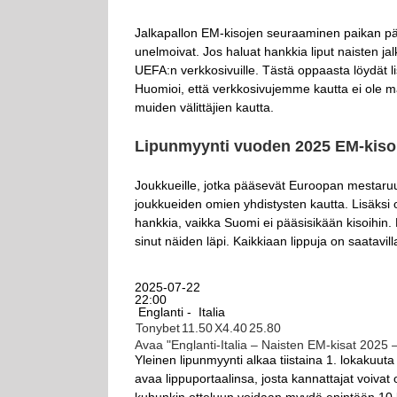
Jalkapallon EM-kisojen seuraaminen paikan pää
unelmoivat. Jos haluat hankkia liput naisten j
UEFA:n verkkosivuille. Tästä oppaasta löydät lisä
Huomioi, että verkkosivujemme kautta ei ole ma
muiden välittäjien kautta.
Lipunmyynti vuoden 2025 EM-kiso
Joukkueille, jotka pääsevät Euroopan mestaruusk
joukkueiden omien yhdistysten kautta. Lisäksi 
hankkia, vaikka Suomi ei pääsisikään kisoihin.
sinut näiden läpi. Kaikkiaan lippuja on saatavil
2025-07-22
22:00
Englanti -
Italia
Tonybet
1
1.50
X
4.40
2
5.80
Avaa "Englanti-Italia – Naisten EM-kisat 2025 
Yleinen lipunmyynti alkaa tiistaina 1. lokaku
avaa lippuportaalinsa, josta kannattajat voivat
kuhunkin otteluun voidaan myydä enintään 10 l