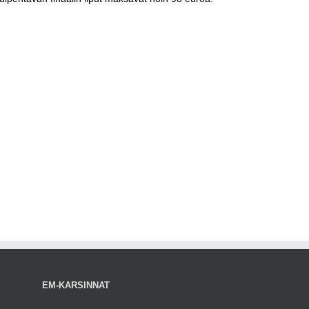
M
EM-KARSINNAT