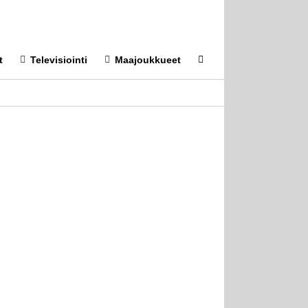
t
Televisiointi
Maajoukkueet