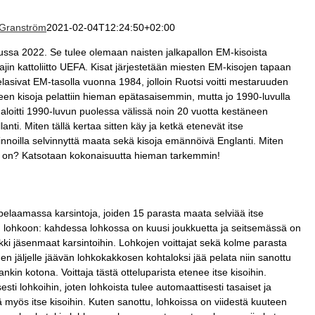
 Granström
2021-02-04T12:24:50+02:00
ussa 2022. Se tulee olemaan naisten jalkapallon EM-kisoista
lajin kattoliitto UEFA. Kisat järjestetään miesten EM-kisojen tapaan
elasivat EM-tasolla vuonna 1984, jolloin Ruotsi voitti mestaruuden
een kisoja pelattiin hieman epätasaisemmin, mutta jo 1990-luvulla
a aloitti 1990-luvun puolessa välissä noin 20 vuotta kestäneen
nti. Miten tällä kertaa sitten käy ja ketkä etenevät itse
nnoilla selvinnyttä maata sekä kisoja emännöivä Englanti. Miten
ne on? Katsotaan kokonaisuutta hieman tarkemmin!
laamassa karsintoja, joiden 15 parasta maata selviää itse
 lohkoon: kahdessa lohkossa on kuusi joukkuetta ja seitsemässä on
kki jäsenmaat karsintoihin. Lohkojen voittajat sekä kolme parasta
n jäljelle jäävän lohkokakkosen kohtaloksi jää pelata niin sanottu
kin kotona. Voittaja tästä otteluparista etenee itse kisoihin.
ti lohkoihin, joten lohkoista tulee automaattisesti tasaiset ja
ä myös itse kisoihin. Kuten sanottu, lohkoissa on viidestä kuuteen