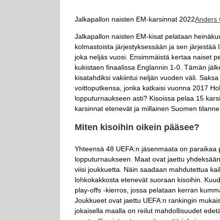
Jalkapallon naisten EM-karsinnat 2022
Anders
Jalkapallon naisten EM-kisat pelataan heinäku
kolmastoista järjestyksessään ja sen järjestää 
joka neljäs vuosi. Ensimmäistä kertaa naiset p
kukistaen finaalissa Englannin 1-0. Tämän jälk
kisatahdiksi vakiintui neljän vuoden väli. Saks
voittoputkensa, jonka katkaisi vuonna 2017 Holla
lopputurnaukseen asti? Kisoissa pelaa 15 karsi
karsinnat etenevät ja millainen Suomen tilan
Miten kisoihin oikein pääsee?
Yhteensä 48 UEFA:n jäsenmaata on paraikaa pe
lopputurnaukseen. Maat ovat jaettu yhdeksään
viisi joukkuetta. Näin saadaan mahdutettua kai
lohkokakkosta etenevät suoraan kisoihin. Kuude
play-offs -kierros, jossa pelataan kerran kumman
Joukkueet ovat jaettu UEFA:n rankingin mukaises
jokaisella maalla on reilut mahdollisuudet edet