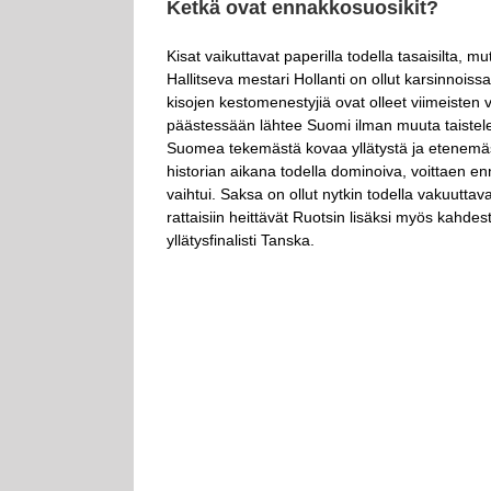
Ketkä ovat ennakkosuosikit?
Kisat vaikuttavat paperilla todella tasaisilta
Hallitseva mestari Hollanti on ollut karsinnois
kisojen kestomenestyjiä ovat olleet viimeiste
päästessään lähtee Suomi ilman muuta taistel
Suomea tekemästä kovaa yllätystä ja etenemäst
historian aikana todella dominoiva, voittaen e
vaihtui. Saksa on ollut nytkin todella vakuutt
rattaisiin heittävät Ruotsin lisäksi myös kahde
yllätysfinalisti Tanska.