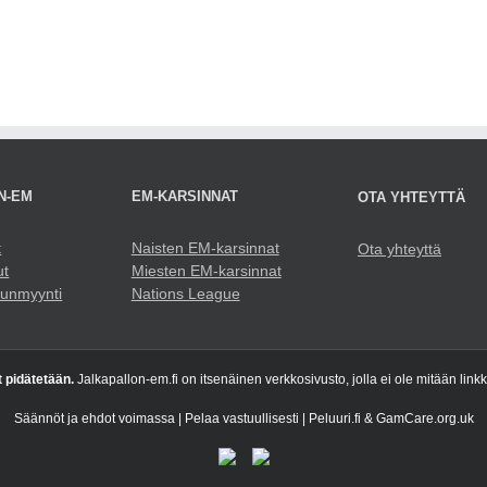
N-EM
EM-KARSINNAT
OTA YHTEYTTÄ
t
Naisten EM-karsinnat
Ota yhteyttä
ut
Miesten EM-karsinnat
punmyynti
Nations League
t pidätetään.
Jalkapallon-em.fi on itsenäinen verkkosivusto, jolla ei ole mitään link
Säännöt ja ehdot voimassa | Pelaa vastuullisesti | Peluuri.fi & GamCare.org.uk