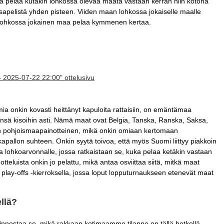
aa pelaa kutakin lohkossa olevaa maata vastaan kerran niin kotona
tasapelistä yhden pisteen. Viiden maan lohkossa jokaiselle maalle
 lohkossa jokainen maa pelaa kymmenen kertaa.
– 2025-07-22 22:00" ottelusivu
ia onkin kovasti heittänyt kapuloita rattaisiin, on emäntämaa
ynsä kisoihin asti. Nämä maat ovat Belgia, Tanska, Ranska, Saksa,
ittäin pohjoismaapainotteinen, mikä onkin omiaan kertomaan
apallon suhteen. Onkin syytä toivoa, että myös Suomi liittyy piakkoin
a lohkoarvonnalle, jossa ratkaistaan se, kuka pelaa ketäkin vastaan
teluista onkin jo pelattu, mikä antaa osviittaa siitä, mitkä maat
a play-offs -kierroksella, jossa loput lopputurnaukseen etenevät maat
llä?
kiinnostaa se, mikä rakkaan kotimaamme tilanne on tällä hetkellä.