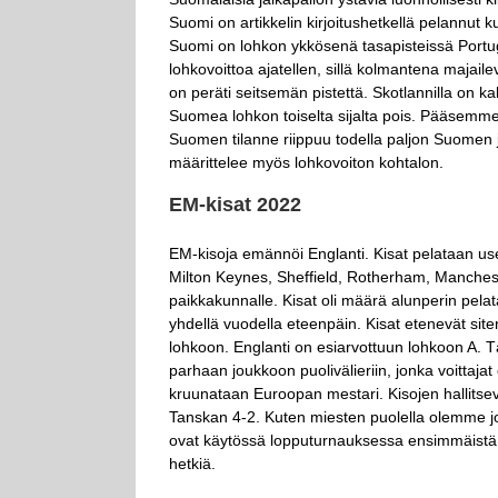
Suomi on artikkelin kirjoitushetkellä pelannut ku
Suomi on lohkon ykkösenä tasapisteissä Portug
lohkovoittoa ajatellen, sillä kolmantena majaile
on peräti seitsemän pistettä. Skotlannilla on kak
Suomea lohkon toiselta sijalta pois. Pääsemme 
Suomen tilanne riippuu todella paljon Suomen ja 
määrittelee myös lohkovoiton kohtalon.
EM-kisat 2022
EM-kisoja emännöi Englanti. Kisat pelataan use
Milton Keynes, Sheffield, Rotherham, Mancheste
paikkakunnalle. Kisat oli määrä alunperin pelat
yhdellä vuodella eteenpäin. Kisat etenevät site
lohkoon. Englanti on esiarvottuun lohkoon A. 
parhaan joukkoon puolivälieriin, jonka voittajat e
kruunataan Euroopan mestari. Kisojen hallitseva
Tanskan 4-2. Kuten miesten puolella olemme j
ovat käytössä lopputurnauksessa ensimmäistä k
hetkiä.