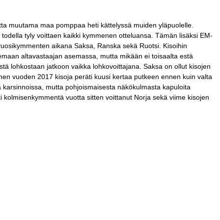
, mutta muutama maa pomppaa heti kättelyssä muiden yläpuolelle.
sa todella tyly voittaen kaikki kymmenen otteluansa. Tämän lisäksi EM-
n vuosikymmenten aikana Saksa, Ranska sekä Ruotsi. Kisoihin
emaan altavastaajan asemassa, mutta mikään ei toisaalta estä
ä lohkostaan jatkoon vaikka lohkovoittajana. Saksa on ollut kisojen
nnen vuoden 2017 kisoja peräti kuusi kertaa putkeen ennen kuin valta
ava karsinnoissa, mutta pohjoismaisesta näkökulmasta kapuloita
sti kolmisenkymmentä vuotta sitten voittanut Norja sekä viime kisojen