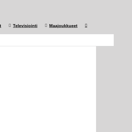
t
Televisiointi
Maajoukkueet