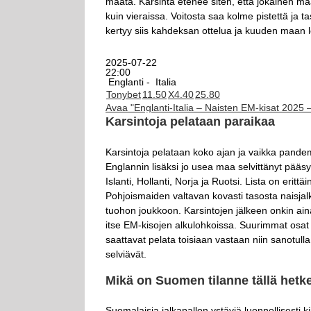
maata. Karsinta etenee siten, että jokainen m
kuin vieraissa. Voitosta saa kolme pistettä ja 
kertyy siis kahdeksan ottelua ja kuuden maan
2025-07-22
22:00
Englanti -
Italia
Tonybet
1
1.50
X
4.40
2
5.80
Avaa "Englanti-Italia – Naisten EM-kisat 2025 
Karsintoja pelataan paraikaa
Karsintoja pelataan koko ajan ja vaikka pandem
Englannin lisäksi jo usea maa selvittänyt pääs
Islanti, Hollanti, Norja ja Ruotsi. Lista on er
Pohjoismaiden valtavan kovasti tasosta naisjalk
tuohon joukkoon. Karsintojen jälkeen onkin ain
itse EM-kisojen alkulohkoissa. Suurimmat osat ot
saattavat pelata toisiaan vastaan niin sanotull
selviävät.
Mikä on Suomen tilanne tällä hetke
Suomalaisia jalkapallon ystäviä luonnollisesti 