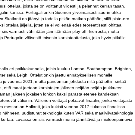
usi ottelua, joista se on voittanut viidesti ja pelannut kerran tasan.
alin kanssa. Portugali onkin Suomen ylivoimaisesti suurin uhka
va Skotlanti on jäänyt jo todella pitkän matkan päähän, sillä piste-ero
si ottelua jäljellä, joten se ei voi enää edes teoreettisesti ohittaa
siis varmasti vähintään jännittämään play-off -kierrosta, mutta
Portugalin välisestä toisesta karsintaottelusta, joka hyvin pitkälle
alla eri paikkakunnalla, joihin kuuluu Lontoo, Southampton, Brighton,
r sekä Leigh. Ottelut onkin jaettu ennätyksellisen monelle
a jo vuonna 2021, mutta pandemian johdosta niitä päätettiin siirtää
n, että maat jaetaan karsintojen jälkeen neljään neljän joukkueen
Tämän jälkeen jokaisen lohkon kaksi parasta etenee kahdeksan
tenevät välieriin. Välierien voittajat pelaavat finaalin, jonka voittajasta
 mestari on Hollanti, joka kukisti vuonna 2017 tiukassa finaalissa
o nähneen, uudistunut teknologia kuten VAR sekä maaliviivateknologia
ertaa. Luvassa on siis varmasti monia jännittäviä ja mieleenpainuvia