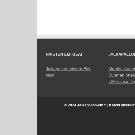
NAISTEN EM-KISAT
JALKAPALLO
Jalkapallon naisten EM-
Maajoukkuee
kisat
Suomen ottel
EM-kisojen li
© 2024 Jalkapallon-em.fi | Kaikki oikeude