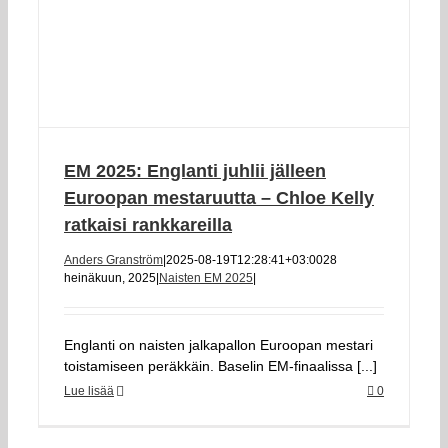
EM 2025: Englanti juhlii jälleen
Euroopan mestaruutta – Chloe Kelly
ratkaisi rankkareilla
Anders Granström
|
2025-08-19T12:28:41+03:00
28
heinäkuun, 2025
|
Naisten EM 2025
|
Englanti on naisten jalkapallon Euroopan mestari
toistamiseen peräkkäin. Baselin EM-finaalissa [...]
Lue lisää
0