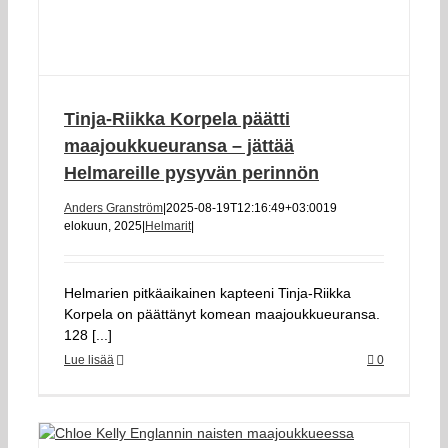
Tinja-Riikka Korpela päätti
maajoukkueuransa – jättää
Helmareille pysyvän perinnön
Anders Granström
|
2025-08-19T12:16:49+03:00
19
elokuun, 2025
|
Helmarit
|
Helmarien pitkäaikainen kapteeni Tinja-Riikka
Korpela on päättänyt komean maajoukkueuransa.
128 [...]
Lue lisää
0