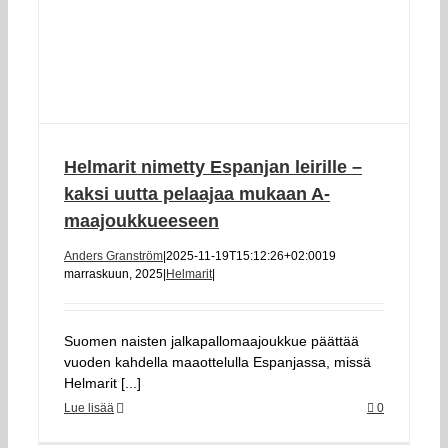
Helmarit nimetty Espanjan leirille –
kaksi uutta pelaajaa mukaan A-
maajoukkueeseen
Anders Granström
|
2025-11-19T15:12:26+02:00
19
marraskuun, 2025
|
Helmarit
|
Suomen naisten jalkapallomaajoukkue päättää
vuoden kahdella maaottelulla Espanjassa, missä
Helmarit [...]
Lue lisää
0