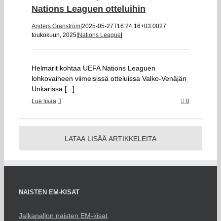
Nations Leaguen otteluihin
Anders Granström
|
2025-05-27T16:24:16+03:00
27
toukokuun, 2025
|
Nations League
|
Helmarit kohtaa UEFA Nations Leaguen
lohkovaiheen viimeisissä otteluissa Valko-Venäjän
Unkarissa [...]
Lue lisää
0
LATAA LISÄÄ ARTIKKELEITA
NAISTEN EM-KISAT
Jalkapallon naisten EM-kisat