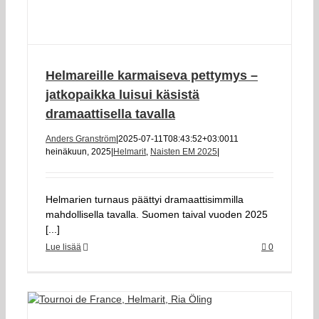
Helmareille karmaiseva pettymys –
jatkopaikka luisui käsistä
dramaattisella tavalla
Anders Granström
|
2025-07-11T08:43:52+03:00
11
heinäkuun, 2025
|
Helmarit
,
Naisten EM 2025
|
Helmarien turnaus päättyi dramaattisimmilla
mahdollisella tavalla. Suomen taival vuoden 2025
[...]
Lue lisää
0