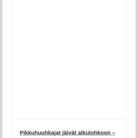
Pikkuhuuhkajat jäivät alkulohkoon –