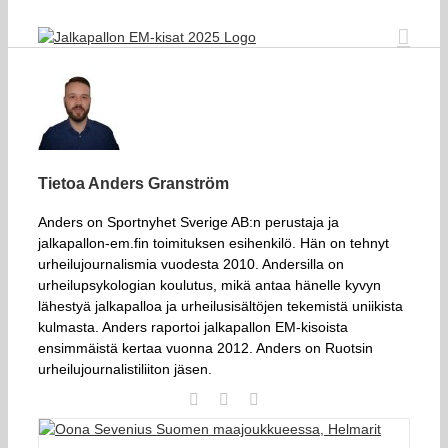
Skip
to
content
Tietoa
Anders Granström
Anders on Sportnyhet Sverige AB:n perustaja ja
jalkapallon-em.fin toimituksen esihenkilö. Hän on tehnyt
urheilujournalismia vuodesta 2010. Andersilla on
urheilupsykologian koulutus, mikä antaa hänelle kyvyn
lähestyä jalkapalloa ja urheilusisältöjen tekemistä uniikista
kulmasta. Anders raportoi jalkapallon EM-kisoista
ensimmäistä kertaa vuonna 2012. Anders on Ruotsin
urheilujournalistiliiton jäsen.
Twitter
LinkedIn
Sähköposti