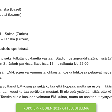
Tanska (Basel)
uotsi (Luzern)
i – Saksa (Zürich)
 – Tanska (Luzern)
pudotuspeleissä
 toiseksi tullutta joukkuetta vastaan Stadion Letzigrundilla Zürichissä
an St. Jakob-parkissa Baselissa 19. heinäkuuta klo 22:00.
esän EM-kisojen vaikeimmista lohkoista. Koska lohkossa pelaavat myös 
a.
a voittanut EM-kisoissa sekä kultaa että hopeaa, mutta se ei ole mitää
anaan kuusi kertaa peräkkäin mestari. Ei ole epäilystäkään siitä, ettei
Tanska ei ole koskaan voittanut EM-kultaa, mutta on osoittanut pysty
KOKO EM-KISOJEN 2025 OTTELUOHJELMA