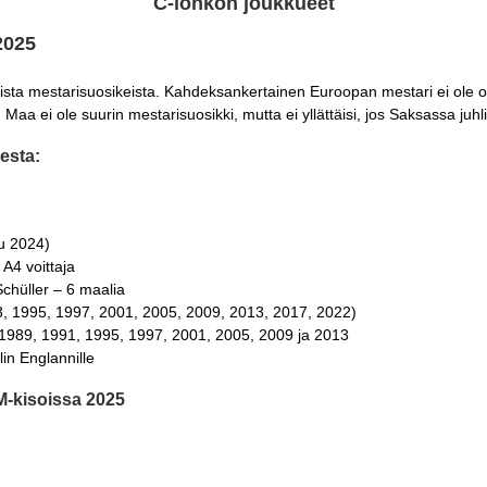
C-lohkon joukkueet
2025
sta mestarisuosikeista. Kahdeksankertainen Euroopan mestari ei ole on
. Maa ei ole suurin mestarisuosikki, mutta ei yllättäisi, jos Saksassa juhli
esta:
uu 2024)
 A4 voittaja
chüller – 6 maalia
, 1995, 1997, 2001, 2005, 2009, 2013, 2017, 2022)
1989, 1991, 1995, 1997, 2001, 2005, 2009 ja 2013
in Englannille
M-kisoissa 2025