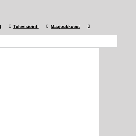
t
Televisiointi
Maajoukkueet