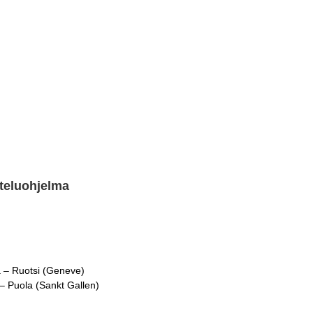
tteluohjelma
a – Ruotsi (Geneve)
 – Puola (Sankt Gallen)