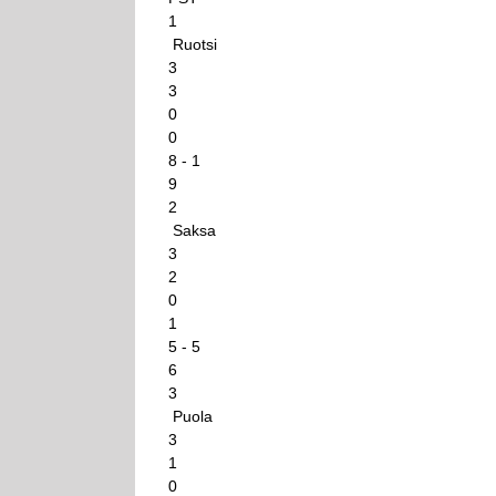
1
Ruotsi
3
3
0
0
8 - 1
9
2
Saksa
3
2
0
1
5 - 5
6
3
Puola
3
1
0