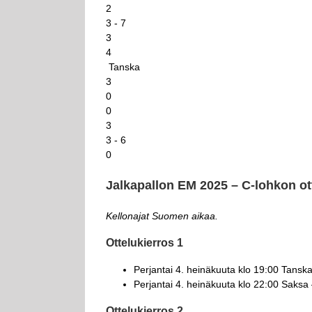
2
3 - 7
3
4
Tanska
3
0
0
3
3 - 6
0
Jalkapallon EM 2025 – C-lohkon o
Kellonajat Suomen aikaa.
Ottelukierros 1
Perjantai 4. heinäkuuta klo 19:00 Tansk
Perjantai 4. heinäkuuta klo 22:00 Saksa
Ottelukierros 2