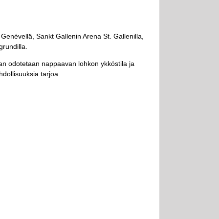
enévellä, Sankt Gallenin Arena St. Gallenilla,
grundilla.
san odotetaan nappaavan lohkon ykköstila ja
dollisuuksia tarjoa.