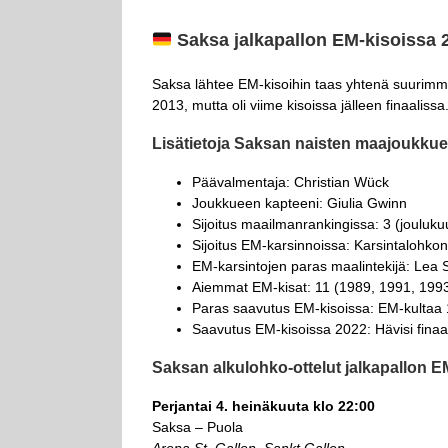
Saksa
jalkapallon EM-kisoissa 
Saksa lähtee EM-kisoihin taas yhtenä suurimmi
2013, mutta oli viime kisoissa jälleen finaalissa
Lisätietoja Saksan naisten maajoukkue
Päävalmentaja: Christian Wück
Joukkueen kapteeni: Giulia Gwinn
Sijoitus maailmanrankingissa: 3 (jouluk
Sijoitus EM-karsinnoissa: Karsintalohkon
EM-karsintojen paras maalintekijä: Lea S
Aiemmat EM-kisat: 11 (1989, 1991, 1993
Paras saavutus EM-kisoissa: EM-kultaa 
Saavutus EM-kisoissa 2022: Hävisi finaal
Saksan alkulohko-ottelut jalkapallon E
Perjantai 4. heinäkuuta klo 22:00
Saksa – Puola
Arena St. Gallen, Sankt Gallen