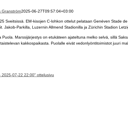
s Granström
2025-06-27T09:57:04+03:00
25 Sveitsissä. EM-kisojen C-lohkon ottelut pelataan Genéven Stade de G
t. Jakob-Parkilla, Luzernin Allmend Stadionilla ja Zürichin Stadion Letzi
 Puola. Marssijärjestys on etukäteen ajateltuna melko selvä, sillä Sak
taistelevan kakkospaikasta. Puolalle eivät vedonlyöntitoimistot juuri mah
– 2025-07-22 22:00" ottelusivu