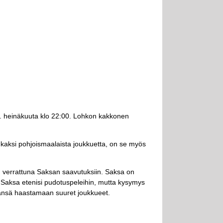
 17. heinäkuuta klo 22:00. Lohkon kakkonen
kaksi pohjoismaalaista joukkuetta, on se myös
n verrattuna Saksan saavutuksiin. Saksa on
kö Saksa etenisi pudotuspeleihin, mutta kysymys
vänsä haastamaan suuret joukkueet.