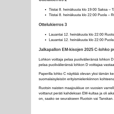
Tiistai 8. heinäkuuta klo 19:00 Saksa – 
Tiistai 8. heinäkuuta klo 22:00 Puola – R
Ottelukierros 3
Lauantai 12. heinäkuuta klo 22:00 Ruots
Lauantai 12. heinäkuuta klo 22:00 Puola
Jalkapallon EM-kisojen 2025 C-lohko 
Lohkon voittaja pelaa puolivälieränsä lohkon D
pelaa puolivälieränsä lohkon D voittajaa vasta
Paperilla lohko C näyttää olevan yksi tämän k
suomalaisyleisön erityismielenkiinnon kohteen
Ruotsin naisten maajoukkue on vuosien varrell
voittanut peräti kahdeksan EM-kultaa ja oli aik
on, saako se seurakseen Ruotsin vai Tanskan. 