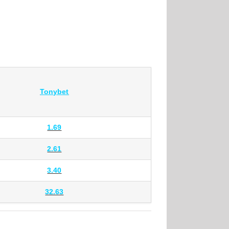
Tonybet
1.69
2.61
3.40
32.63