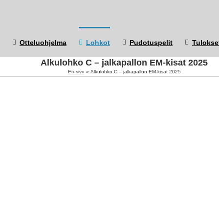
Otteluohjelma
Lohkot
Pudotuspelit
Tulokse
Alkulohko C – jalkapallon EM-kisat 2025
Etusivu
»
Alkulohko C – jalkapallon EM-kisat 2025