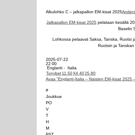
Alkulohko C – jalkapallon EM-kisat 2025
Ander
Jalkapallon EM-kisat 2025
pelataan kesällä 20
Baselin S
Lohkossa pelaavat Saksa, Tanska, Ruotsi ja
Ruotsin ja Tanskan 
2025-07-22
22:00
Englanti -
Italia
Tonybet
1
1.50
X
4.40
2
5.80
Avaa "Englanti-Italia – Naisten EM-kisat 2025 
#
Joukkue
PO
V
T
H
M
PST