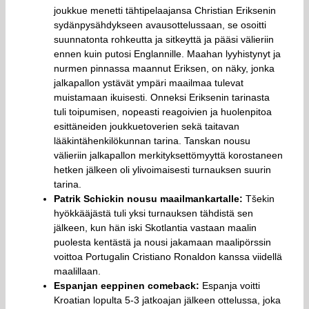
joukkue menetti tähtipelaajansa Christian Eriksenin
sydänpysähdykseen avausottelussaan, se osoitti
suunnatonta rohkeutta ja sitkeyttä ja pääsi välieriin
ennen kuin putosi Englannille. Maahan lyyhistynyt ja
nurmen pinnassa maannut Eriksen, on näky, jonka
jalkapallon ystävät ympäri maailmaa tulevat
muistamaan ikuisesti. Onneksi Eriksenin tarinasta
tuli toipumisen, nopeasti reagoivien ja huolenpitoa
esittäneiden joukkuetoverien sekä taitavan
lääkintähenkilökunnan tarina. Tanskan nousu
välieriin jalkapallon merkityksettömyyttä korostaneen
hetken jälkeen oli ylivoimaisesti turnauksen suurin
tarina.
Patrik Schickin nousu maailmankartalle:
Tšekin
hyökkääjästä tuli yksi turnauksen tähdistä sen
jälkeen, kun hän iski Skotlantia vastaan maalin
puolesta kentästä ja nousi jakamaan maalipörssin
voittoa Portugalin Cristiano Ronaldon kanssa viidellä
maalillaan.
Espanjan eeppinen comeback:
Espanja voitti
Kroatian lopulta 5-3 jatkoajan jälkeen ottelussa, joka