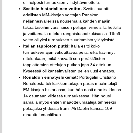
oli helposti turnauksen viihdyttävin ottelu.
Sveitsin historiallinen voitto:
Sveitsi pudotti
edellisten MM-kisojen voittajan Ranskan
neljännesvälierissä nousemalla kahden maalin
takaa tasoihin varsinaisen peliajan viimeisillä hetkillä
ja voittamalla ottelun rangaistuspotkukisassa. Tämä
voitto oli yksi turnauksen suurimmista yllätyksistä.
Italian tappioton putki:
Italia esitti koko
turnauksen ajan vakuuttavaa peliä, eikä hävinnyt
otteluakaan, mikä kasvatti sen peräkkäisten
tappiottomien ottelujen putken jopa 34 otteluun.
Kyseessä oli kansainvälisten pelien uusi ennätys.
Ronaldon ennätyslukemat:
Portugalin Cristiano
Ronaldosta tuli kaikkien aikojen paras maalintekijä
EM-kisojen historiassa, kun hän nosti maalisaldonsa
14 osumaan viidessä turnauksessa. Hän nousi
samalla myös eniten maaottelumaaleja tehneeksi
pelaajaksi yhdessä Iranin Ali Daelin kanssa 109
maaottelumaalillaan.