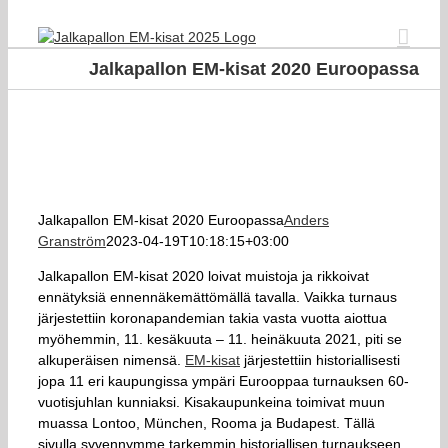
Skip
to
content
Jalkapallon EM-kisat 2020 Euroopassa
Jalkapallon EM-kisat 2020 Euroopassa
Anders
Granström
2023-04-19T10:18:15+03:00
Jalkapallon EM-kisat 2020 loivat muistoja ja rikkoivat
ennätyksiä ennennäkemättömällä tavalla. Vaikka turnaus
järjestettiin koronapandemian takia vasta vuotta aiottua
myöhemmin, 11. kesäkuuta – 11. heinäkuuta 2021, piti se
alkuperäisen nimensä.
EM-kisat
järjestettiin historiallisesti
jopa 11 eri kaupungissa ympäri Eurooppaa turnauksen 60-
vuotisjuhlan kunniaksi. Kisakaupunkeina toimivat muun
muassa Lontoo, München, Rooma ja Budapest. Tällä
sivulla syvennymme tarkemmin historiallisen turnaukseen