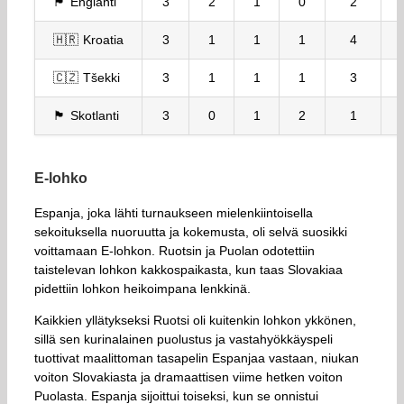
🏴󠁧󠁢󠁥󠁮󠁧󠁿 Englanti
3
2
1
0
2
🇭🇷 Kroatia
3
1
1
1
4
🇨🇿 Tšekki
3
1
1
1
3
🏴󠁧󠁢󠁳󠁣󠁴󠁿 Skotlanti
3
0
1
2
1
E-lohko
Espanja, joka lähti turnaukseen mielenkiintoisella
sekoituksella nuoruutta ja kokemusta, oli selvä suosikki
voittamaan E-lohkon. Ruotsin ja Puolan odotettiin
taistelevan lohkon kakkospaikasta, kun taas Slovakiaa
pidettiin lohkon heikoimpana lenkkinä.
Kaikkien yllätykseksi Ruotsi oli kuitenkin lohkon ykkönen,
sillä sen kurinalainen puolustus ja vastahyökkäyspeli
tuottivat maalittoman tasapelin Espanjaa vastaan, niukan
voiton Slovakiasta ja dramaattisen viime hetken voiton
Puolasta. Espanja sijoittui toiseksi, kun se onnistui