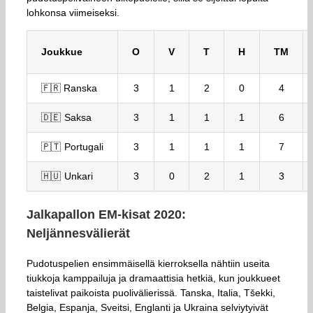
lohkonsa viimeiseksi.
Joukkue
O
V
T
H
TM
🇫🇷 Ranska
3
1
2
0
4
🇩🇪 Saksa
3
1
1
1
6
🇵🇹 Portugali
3
1
1
1
7
🇭🇺 Unkari
3
0
2
1
3
Jalkapallon EM-kisat 2020:
Neljännesvälierät
Pudotuspelien ensimmäisellä kierroksella nähtiin useita
tiukkoja kamppailuja ja dramaattisia hetkiä, kun joukkueet
taistelivat paikoista puolivälierissä. Tanska, Italia, Tšekki,
Belgia, Espanja, Sveitsi, Englanti ja Ukraina selviytyivät