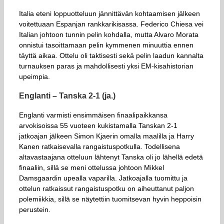
Italia eteni loppuotteluun jännittävän kohtaamisen jälkeen
voitettuaan Espanjan rankkarikisassa. Federico Chiesa vei
Italian johtoon tunnin pelin kohdalla, mutta Alvaro Morata
onnistui tasoittamaan pelin kymmenen minuuttia ennen
täyttä aikaa. Ottelu oli taktisesti sekä pelin laadun kannalta
turnauksen paras ja mahdollisesti yksi EM-kisahistorian
upeimpia.
Englanti – Tanska 2-1 (ja.)
Englanti varmisti ensimmäisen finaalipaikkansa
arvokisoissa 55 vuoteen kukistamalla Tanskan 2-1
jatkoajan jälkeen Simon Kjaerin omalla maalilla ja Harry
Kanen ratkaisevalla rangaistuspotkulla. Todellisena
altavastaajana otteluun lähtenyt Tanska oli jo lähellä edetä
finaaliin, sillä se meni ottelussa johtoon Mikkel
Damsgaardin upealla vaparilla. Jatkoajalla tuomittu ja
ottelun ratkaissut rangaistuspotku on aiheuttanut paljon
polemiikkia, sillä se näytettiin tuomitsevan hyvin heppoisin
perustein.