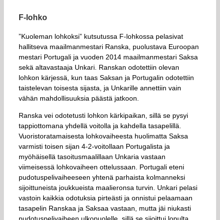
F-lohko
”Kuoleman lohkoksi” kutsutussa F-lohkossa pelasivat
hallitseva maailmanmestari Ranska, puolustava Euroopan
mestari Portugali ja vuoden 2014 maailmanmestari Saksa
sekä altavastaaja Unkari. Ranskan odotettiin olevan
lohkon kärjessä, kun taas Saksan ja Portugalin odotettiin
taistelevan toisesta sijasta, ja Unkarille annettiin vain
vähän mahdollisuuksia päästä jatkoon.
Ranska vei odotetusti lohkon kärkipaikan, sillä se pysyi
tappiottomana yhdellä voitolla ja kahdella tasapelillä.
Vuoristoratamaisesta lohkovaiheesta huolimatta Saksa
varmisti toisen sijan 4-2-voitollaan Portugalista ja
myöhäisellä tasoitusmaalillaan Unkaria vastaan
viimeisessä lohkovaiheen ottelussaan. Portugali eteni
pudotuspelivaiheeseen yhtenä parhaista kolmanneksi
sijoittuneista joukkueista maalieronsa turvin. Unkari pelasi
vastoin kaikkia odotuksia pirteästi ja onnistui pelaamaan
tasapelin Ranskaa ja Saksaa vastaan, mutta jäi niukasti
pudotuspelivaiheen ulkopuolelle, sillä se sijoittui lopulta