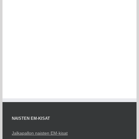
NAISTEN EM-KISAT
Jalkapallon naisten EM-kisat