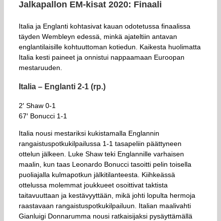
Jalkapallon EM-kisat 2020: Finaali
Italia ja Englanti kohtasivat kauan odotetussa finaalissa
täyden Wembleyn edessä, minkä ajateltiin antavan
englantilaisille kohtuuttoman kotiedun. Kaikesta huolimatta
Italia kesti paineet ja onnistui nappaamaan Euroopan
mestaruuden.
Italia – Englanti 2-1 (rp.)
2′ Shaw 0-1
67′ Bonucci 1-1
Italia nousi mestariksi kukistamalla Englannin
rangaistuspotkukilpailussa 1-1 tasapeliin päättyneen
ottelun jälkeen. Luke Shaw teki Englannille varhaisen
maalin, kun taas Leonardo Bonucci tasoitti pelin toisella
puoliajalla kulmapotkun jälkitilanteesta. Kiihkeässä
ottelussa molemmat joukkueet osoittivat taktista
taitavuuttaan ja kestävyyttään, mikä johti lopulta hermoja
raastavaan rangaistuspotkukilpailuun. Italian maalivahti
Gianluigi Donnarumma nousi ratkaisijaksi pysäyttämällä