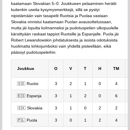
kaatamaan Slovakian 5–0. Joukkueen pelaaminen herätti
kuitenkin useita kysymysmerkkejä, sillä se pystyi
nipistämään vain tasapelit Ruotsia ja Puolaa vastaan.
Slovakia onnistui kaatamaan Puolan avausottelussaan,
mutta jäi lopulta kolmanneksi ja pudotuspelien ulkopuolelle
kärsittyään raskaat tappiot Ruotsille ja Espanjalle. Puola jäi
Robert Lewandowskin johdatuksesta ja isoista odotuksista
huolimatta lohkojumboksi vain yhdellä pisteellään, eikä
päässyt pudotuspeleihin.
Joukkue
O
V
T
H
TM
🇸🇪 Ruotsi
3
2
1
0
4
🇪🇸 Espanja
3
1
2
0
6
🇸🇰 Slovakia
3
1
0
2
2
🇵🇱 Puola
3
0
1
2
4