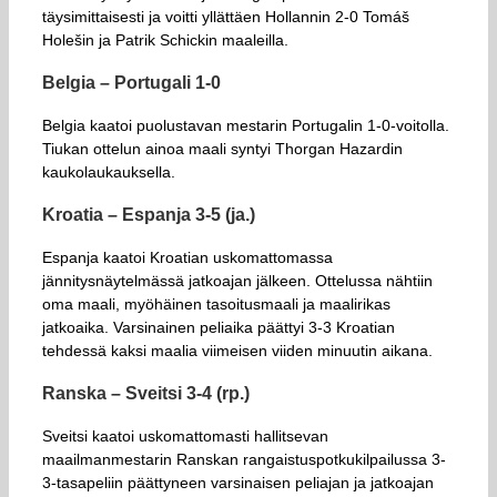
täysimittaisesti ja voitti yllättäen Hollannin 2-0 Tomáš
Holešin ja Patrik Schickin maaleilla.
Belgia – Portugali 1-0
Belgia kaatoi puolustavan mestarin Portugalin 1-0-voitolla.
Tiukan ottelun ainoa maali syntyi Thorgan Hazardin
kaukolaukauksella.
Kroatia – Espanja 3-5 (ja.)
Espanja kaatoi Kroatian uskomattomassa
jännitysnäytelmässä jatkoajan jälkeen. Ottelussa nähtiin
oma maali, myöhäinen tasoitusmaali ja maalirikas
jatkoaika. Varsinainen peliaika päättyi 3-3 Kroatian
tehdessä kaksi maalia viimeisen viiden minuutin aikana.
Ranska – Sveitsi 3-4 (rp.)
Sveitsi kaatoi uskomattomasti hallitsevan
maailmanmestarin Ranskan rangaistuspotkukilpailussa 3-
3-tasapeliin päättyneen varsinaisen peliajan ja jatkoajan