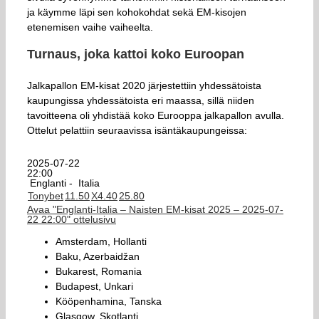
ja käymme läpi sen kohokohdat sekä EM-kisojen
etenemisen vaihe vaiheelta.
Turnaus, joka kattoi koko Euroopan
Jalkapallon EM-kisat 2020 järjestettiin yhdessätoista
kaupungissa yhdessätoista eri maassa, sillä niiden
tavoitteena oli yhdistää koko Eurooppa jalkapallon avulla.
Ottelut pelattiin seuraavissa isäntäkaupungeissa:
2025-07-22
22:00
Englanti -
Italia
Tonybet
1
1.50
X
4.40
2
5.80
Avaa "Englanti-Italia – Naisten EM-kisat 2025 – 2025-07-
22 22:00" ottelusivu
Amsterdam, Hollanti
Baku, Azerbaidžan
Bukarest, Romania
Budapest, Unkari
Kööpenhamina, Tanska
Glasgow, Skotlanti