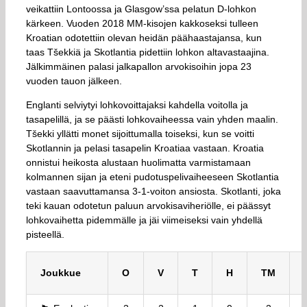
veikattiin Lontoossa ja Glasgow’ssa pelatun D-lohkon
kärkeen. Vuoden 2018 MM-kisojen kakkoseksi tulleen
Kroatian odotettiin olevan heidän päähaastajansa, kun
taas Tšekkiä ja Skotlantia pidettiin lohkon altavastaajina.
Jälkimmäinen palasi jalkapallon arvokisoihin jopa 23
vuoden tauon jälkeen.
Englanti selviytyi lohkovoittajaksi kahdella voitolla ja
tasapelillä, ja se päästi lohkovaiheessa vain yhden maalin.
Tšekki yllätti monet sijoittumalla toiseksi, kun se voitti
Skotlannin ja pelasi tasapelin Kroatiaa vastaan. Kroatia
onnistui heikosta alustaan huolimatta varmistamaan
kolmannen sijan ja eteni pudotuspelivaiheeseen Skotlantia
vastaan saavuttamansa 3-1-voiton ansiosta. Skotlanti, joka
teki kauan odotetun paluun arvokisaviheriölle, ei päässyt
lohkovaihetta pidemmälle ja jäi viimeiseksi vain yhdellä
pisteellä.
Joukkue
O
V
T
H
TM