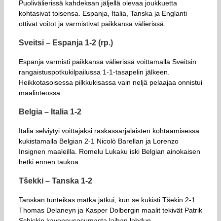
Puolivälierissä kahdeksan jäljellä olevaa joukkuetta
kohtasivat toisensa. Espanja, Italia, Tanska ja Englanti
ottivat voitot ja varmistivat paikkansa välierissä.
Sveitsi – Espanja 1-2 (rp.)
Espanja varmisti paikkansa välierissä voittamalla Sveitsin
rangaistuspotkukilpailussa 1-1-tasapelin jälkeen.
Heikkotasoisessa pilkkukisassa vain neljä pelaajaa onnistui
maalinteossa.
Belgia – Italia 1-2
Italia selviytyi voittajaksi raskassarjalaisten kohtaamisessa
kukistamalla Belgian 2-1 Nicolò Barellan ja Lorenzo
Insignen maaleilla. Romelu Lukaku iski Belgian ainokaisen
hetki ennen taukoa.
Tšekki – Tanska 1-2
Tanskan tunteikas matka jatkui, kun se kukisti Tšekin 2-1.
Thomas Delaneyn ja Kasper Dolbergin maalit tekivät Patrik
Schickin kavennusosumasta laihan lohdun.