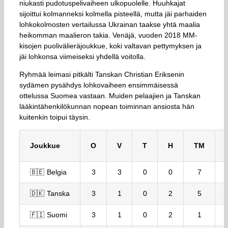
niukasti pudotuspelivaiheen ulkopuolelle. Huuhkajat
sijoittui kolmanneksi kolmella pisteellä, mutta jäi parhaiden
lohkokolmosten vertailussa Ukrainan taakse yhtä maalia
heikomman maalieron takia. Venäjä, vuoden 2018 MM-
kisojen puolivälieräjoukkue, koki valtavan pettymyksen ja
jäi lohkonsa viimeiseksi yhdellä voitolla.
Ryhmää leimasi pitkälti Tanskan Christian Eriksenin
sydämen pysähdys lohkovaiheen ensimmäisessä
ottelussa Suomea vastaan. Muiden pelaajien ja Tanskan
lääkintähenkilökunnan nopean toiminnan ansiosta hän
kuitenkin toipui täysin.
Joukkue
O
V
T
H
TM
🇧🇪 Belgia
3
3
0
0
7
🇩🇰 Tanska
3
1
0
2
5
🇫🇮 Suomi
3
1
0
2
1