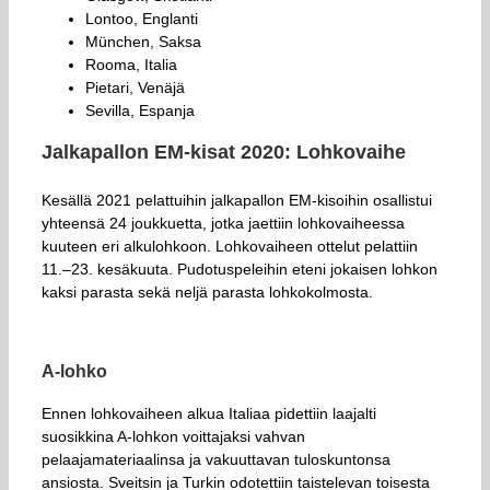
Lontoo, Englanti
München, Saksa
Rooma, Italia
Pietari, Venäjä
Sevilla, Espanja
Jalkapallon EM-kisat 2020: Lohkovaihe
Kesällä 2021 pelattuihin jalkapallon EM-kisoihin osallistui
yhteensä 24 joukkuetta, jotka jaettiin lohkovaiheessa
kuuteen eri alkulohkoon. Lohkovaiheen ottelut pelattiin
11.–23. kesäkuuta. Pudotuspeleihin eteni jokaisen lohkon
kaksi parasta sekä neljä parasta lohkokolmosta.
A-lohko
Ennen lohkovaiheen alkua Italiaa pidettiin laajalti
suosikkina A-lohkon voittajaksi vahvan
pelaajamateriaalinsa ja vakuuttavan tuloskuntonsa
ansiosta. Sveitsin ja Turkin odotettiin taistelevan toisesta