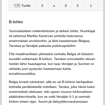
🇹🇷 Turkki
3
o
0
3
1
B-lohko
Suomalaisittain mielenkiintoisin ja tärkein lohko. Huuhkajat
oli selvinnyt Markku Kanervan johdolla historiansa
ensimmäisiin arvokisoihin, ja lähti haastamaan Belgiaa,
Tanskaa ja Venäjää paikasta pudotuspeleihin.
Fifa maailmanlistan ykköseksi rankattu Belgia oli kiistaton
suosikki voittamaan B-lohkon. Tanskan ennustettiin olevan
heidän lähin haastajansa, kun taas Venäjän ja Suomen ei
odotettu juuri pystyvän haastamaan kahta
ennakkosuosikkia.
Belgia lunasti odotukset, sillä se vei B-lohkon kärkipaikan
kolmella peräkkäisellä voitollaan. Tanska, joka hävisi kaksi
ensimmäistä otteluaan, teki upean nousun lohkovaiheen
päätöskierroksella, kun se voitti Venäjän 4-1 ja varmisti
lohkon toisen sijan. Suomi jäi debyyttiturnauksessaan