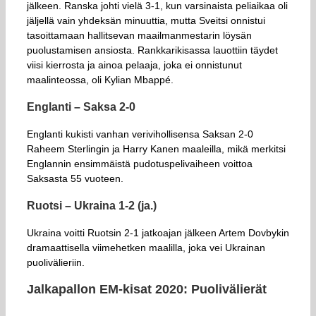
jälkeen. Ranska johti vielä 3-1, kun varsinaista peliaikaa oli
jäljellä vain yhdeksän minuuttia, mutta Sveitsi onnistui
tasoittamaan hallitsevan maailmanmestarin löysän
puolustamisen ansiosta. Rankkarikisassa lauottiin täydet
viisi kierrosta ja ainoa pelaaja, joka ei onnistunut
maalinteossa, oli Kylian Mbappé.
Englanti – Saksa 2-0
Englanti kukisti vanhan verivihollisensa Saksan 2-0
Raheem Sterlingin ja Harry Kanen maaleilla, mikä merkitsi
Englannin ensimmäistä pudotuspelivaiheen voittoa
Saksasta 55 vuoteen.
Ruotsi – Ukraina 1-2 (ja.)
Ukraina voitti Ruotsin 2-1 jatkoajan jälkeen Artem Dovbykin
dramaattisella viimehetken maalilla, joka vei Ukrainan
puolivälieriin.
Jalkapallon EM-kisat 2020: Puolivälierät