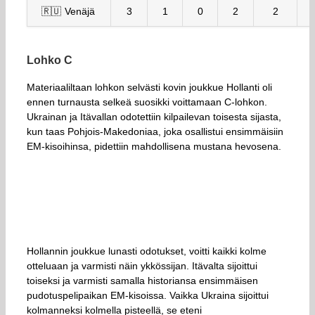
🇷🇺 Venäjä
3
1
0
2
2
Lohko C
Materiaaliltaan lohkon selvästi kovin joukkue Hollanti oli
ennen turnausta selkeä suosikki voittamaan C-lohkon.
Ukrainan ja Itävallan odotettiin kilpailevan toisesta sijasta,
kun taas Pohjois-Makedoniaa, joka osallistui ensimmäisiin
EM-kisoihinsa, pidettiin mahdollisena mustana hevosena.
Hollannin joukkue lunasti odotukset, voitti kaikki kolme
otteluaan ja varmisti näin ykkössijan. Itävalta sijoittui
toiseksi ja varmisti samalla historiansa ensimmäisen
pudotuspelipaikan EM-kisoissa. Vaikka Ukraina sijoittui
kolmanneksi kolmella pisteellä, se eteni