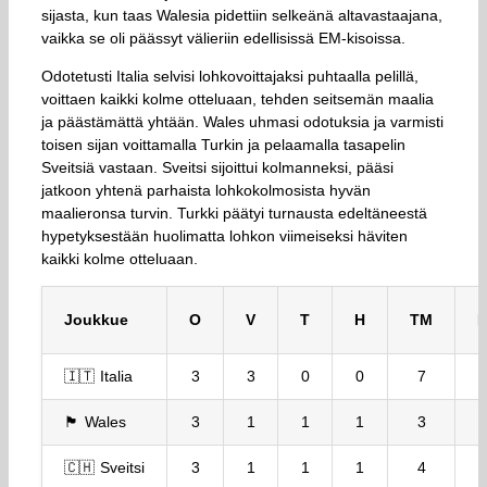
sijasta, kun taas Walesia pidettiin selkeänä altavastaajana,
vaikka se oli päässyt välieriin edellisissä EM-kisoissa.
Odotetusti Italia selvisi lohkovoittajaksi puhtaalla pelillä,
voittaen kaikki kolme otteluaan, tehden seitsemän maalia
ja päästämättä yhtään. Wales uhmasi odotuksia ja varmisti
toisen sijan voittamalla Turkin ja pelaamalla tasapelin
Sveitsiä vastaan. Sveitsi sijoittui kolmanneksi, pääsi
jatkoon yhtenä parhaista lohkokolmosista hyvän
maalieronsa turvin. Turkki päätyi turnausta edeltäneestä
hypetyksestään huolimatta lohkon viimeiseksi häviten
kaikki kolme otteluaan.
Joukkue
O
V
T
H
TM
🇮🇹 Italia
3
3
0
0
7
🏴󠁧󠁢󠁷󠁬󠁳󠁿 Wales
3
1
1
1
3
🇨🇭 Sveitsi
3
1
1
1
4