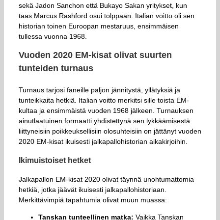
sekä Jadon Sanchon että Bukayo Sakan yritykset, kun
taas Marcus Rashford osui tolppaan. Italian voitto oli sen
historian toinen Euroopan mestaruus, ensimmäisen
tullessa vuonna 1968.
Vuoden 2020 EM-kisat olivat suurten
tunteiden turnaus
Turnaus tarjosi faneille paljon jännitystä, yllätyksiä ja
tunteikkaita hetkiä. Italian voitto merkitsi sille toista EM-
kultaa ja ensimmäistä vuoden 1968 jälkeen. Turnauksen
ainutlaatuinen formaatti yhdistettynä sen lykkäämisestä
liittyneisiin poikkeuksellisiin olosuhteisiin on jättänyt vuoden
2020 EM-kisat ikuisesti jalkapallohistorian aikakirjoihin.
Ikimuistoiset hetket
Jalkapallon EM-kisat 2020 olivat täynnä unohtumattomia
hetkiä, jotka jäävät ikuisesti jalkapallohistoriaan.
Merkittävimpiä tapahtumia olivat muun muassa:
Tanskan tunteellinen matka:
Vaikka Tanskan