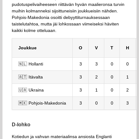
pudotuspelivaiheeseen riittävän hyvän maalieronsa turvin
muihin kolmanneksi sijoittuneisiin joukkueisiin nähden.
Pohjois-Makedonia osoitti debyyttiturnauksessaan
taistelutahtoa, mutta jäi lohkossaan viimeiseksi häviten
kaikki kolme otteluaan.
Joukkue
O
V
T
H
🇳🇱 Hollanti
3
3
0
0
🇦🇹 Itävalta
3
2
0
1
🇺🇦 Ukraina
3
1
0
2
🇲🇰 Pohjois-Makedonia
3
0
0
3
D-lohko
Kotiedun ja vahvan materiaalinsa ansiosta Englanti