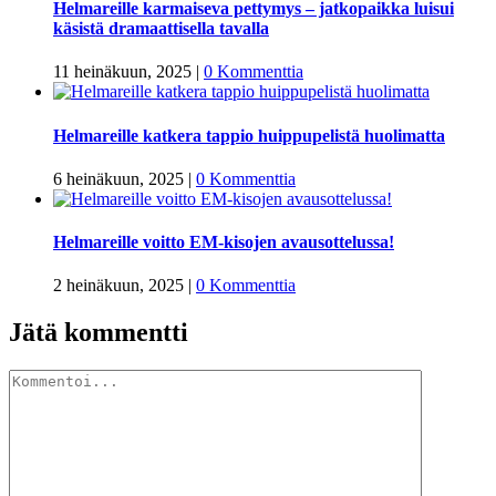
Helmareille karmaiseva pettymys – jatkopaikka luisui
käsistä dramaattisella tavalla
11 heinäkuun, 2025
|
0 Kommenttia
Helmareille katkera tappio huippupelistä huolimatta
6 heinäkuun, 2025
|
0 Kommenttia
Helmareille voitto EM-kisojen avausottelussa!
2 heinäkuun, 2025
|
0 Kommenttia
Jätä kommentti
Kommentti