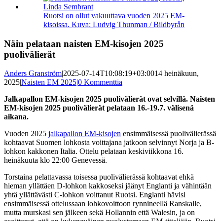
kuvaa
isompana
Ruotsi on ollut vakuuttava vuoden 2025 EM-
kisoissa. Kuva: Ludvig Thunman / Bildbyrån
Näin pelataan naisten EM-kisojen 2025
puolivälierät
Anders Granström
|
2025-07-14T10:08:19+03:00
14 heinäkuun,
2025
|
Naisten EM 2025
|
0 Kommenttia
Jalkapallon EM-kisojen 2025 puolivälierät ovat selvillä. Naisten
EM-kisojen 2025 puolivälierät pelataan 16.-19.7. välisenä
aikana.
Vuoden 2025
jalkapallon EM-kisojen
ensimmäisessä puolivälierässä
kohtaavat Suomen lohkosta voittajana jatkoon selvinnyt Norja ja B-
lohkon kakkonen Italia. Ottelu pelataan keskiviikkona 16.
heinäkuuta klo 22:00 Genevessä.
Torstaina pelattavassa toisessa puolivälierässä kohtaavat ehkä
hieman yllättäen D-lohkon kakkoseksi jäänyt Englanti ja vähintään
yhtä yllättävästi C-lohkon voittanut Ruotsi. Englanti hävisi
ensimmäisessä ottelussaan lohkovoittoon rynnineellä Ranskalle,
mutta murskasi sen jälkeen sekä Hollannin että Walesin, ja on