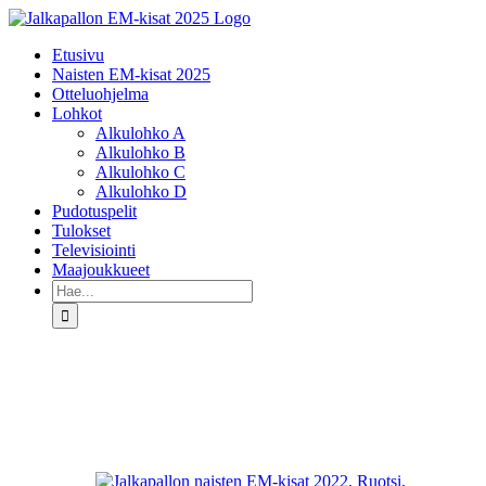
Skip
to
Etusivu
content
Naisten EM-kisat 2025
Otteluohjelma
Lohkot
Alkulohko A
Alkulohko B
Alkulohko C
Alkulohko D
Pudotuspelit
Tulokset
Televisiointi
Maajoukkueet
Etsi
...
Katso