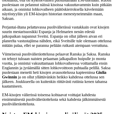
osoittanut, että on kykeneväinen puolustamaan EM-titteliään. Ruotsi
puolestaan on pelannut näissä kisoissa vakuuttavammin kuin pitkään
aikaan, ja onnistui lohkovaiheen päätöskierroksella kävelemään
näytöstyyliin yli EM-kisojen historian menestyneimmäin maan,
Saksan.
Perjantai-iltana pelattavassa puolivälierässä vastakkain ovat kisojen
suurin mestarisuosikki Espanja ja Helmarien nenän edestä
jatkopaikan napannut Sveitsi. Espanja on ollut jälleen aivan eri
planeelta vastustajiinsa nähden, eikä Sveitsille tule olemaan ottelussa
mitään palaa, ellei se paranna peliään rutkasti aiempaan verrattuna.
Viimeisessä puolivälieräottelussa pelaavat Ranska ja Saksa. Ranska
on tehnyt tuloaan naisten pelaaman jalkapallon huipulle jo monta
vuotta, ja onnistui vakuuttamaan lohkovaiheessa voittamalla ensin
Englannin ja jyräämällä sitten lohkovoittoon puhtaalla pelillä. Saksa
puolestaan menetti heti kisojen avausottelussa kapteeninsa
Giulia
Gwinnin
ja on ollut yllättävänkin heikko kahdessa ottelussa sen
jälkeen. Joukkueella on kuitenkin riittävästi rutiinia kenen tahansa
kaatamiseen.
EM-kisojen välierissä toisensa kohtaavat voittajat kahdesta
ensimmäisestä puolivälieräottelusta sekä kahdesta jälkimmäisestä
puolivälieräottelusta.