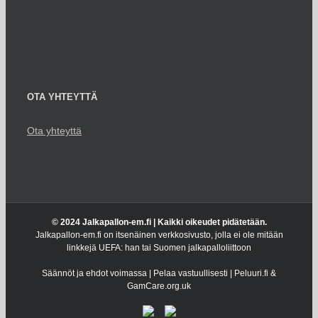
OTA YHTEYTTÄ
Ota yhteyttä
© 2024 Jalkapallon-em.fi | Kaikki oikeudet pidätetään.
Jalkapallon-em.fi on itsenäinen verkkosivusto, jolla ei ole mitään
linkkejä UEFA: han tai Suomen jalkapalloliittoon
Säännöt ja ehdot voimassa | Pelaa vastuullisesti | Peluuri.fi &
GamCare.org.uk