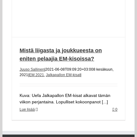
Mistä liigasta ja joukkueesta on
eniten pelaajia EM-kisoissa?
Juuso Sallinen
|
2021-06-08T09:09:20+03:00
8 kesäkuun,
2021
|
EM 2021
,
Jalkapallon EM-kisat
|
Kuva: Uefa Jalkapallon EM-kisat alkavat tämän
viikon perjantaina. Lopulliset kokoonpanot [...]
Lue lisää
0