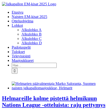
Skip
to
Etusivu
content
Naisten EM-kisat 2025
Otteluohjelma
Lohkot
Alkulohko A
Alkulohko B
Alkulohko C
Alkulohko D
Pudotuspelit
Tulokset
Televisiointi
Maajoukkueet
Etsi
...
Helmareille kolme pistettä helmikuun
Nations League -otteluista: raju pettymys