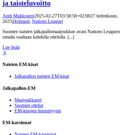
ja taisteluvoitto
Antti Makkonen
|
2025-02-27T03:58:58+02:00
27 helmikuun,
2025
|
Helmarit
,
Nations League
|
Suomen naisten jalkapallomaajoukkue avasi Nations Leaguen
omalta osaltaan kahdella ottelulla. [...]
Lue lisää
0
Naisten EM-kisat
Jalkapallon naisten EM-kisat
Jalkapallon-EM
Maajoukkueet
Suomen ottelut
EM-kisojen lipunmyynti
EM-karsinnat
Naisten EM-karsinnat