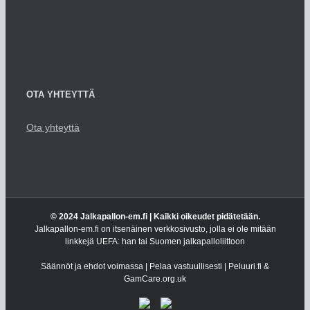
OTA YHTEYTTÄ
Ota yhteyttä
© 2024 Jalkapallon-em.fi | Kaikki oikeudet pidätetään.
Jalkapallon-em.fi on itsenäinen verkkosivusto, jolla ei ole mitään
linkkejä UEFA: han tai Suomen jalkapalloliittoon
Säännöt ja ehdot voimassa | Pelaa vastuullisesti | Peluuri.fi &
GamCare.org.uk