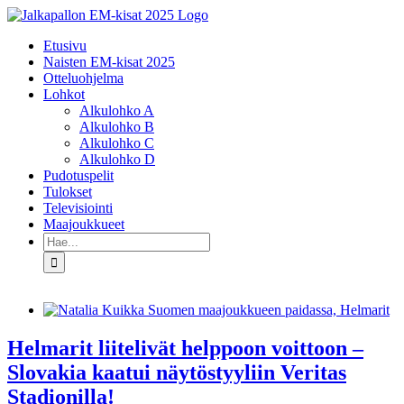
Skip
to
Etusivu
content
Naisten EM-kisat 2025
Otteluohjelma
Lohkot
Alkulohko A
Alkulohko B
Alkulohko C
Alkulohko D
Pudotuspelit
Tulokset
Televisiointi
Maajoukkueet
Etsi
...
Helmarit liitelivät helppoon voittoon –
Slovakia kaatui näytöstyyliin Veritas
Stadionilla!