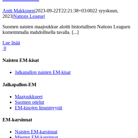
Antti Makkonen
|
2023-09-22T22:21:38+03:00
22 syyskuun,
2023
|
Nations League
|
Suomen naisten maajoukkue aloitti historiallisen Nations Leaguen
komeimmalla mahdollisella tavalla. [...]
Lue lisää
0
Naisten EM-kisat
Jalkapallon naisten EM-kisat
Jalkapallon-EM
Maajoukkueet
Suomen ottelut
EM-kisojen lipunmyynti
EM-karsinnat
Naisten EM-karsinnat
Miesten EM-karsinnat