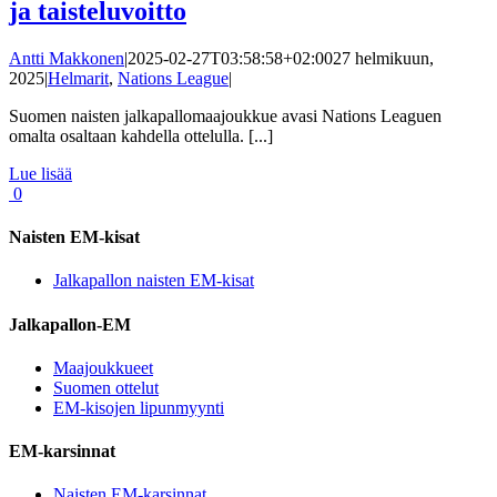
ja taisteluvoitto
Antti Makkonen
|
2025-02-27T03:58:58+02:00
27 helmikuun,
2025
|
Helmarit
,
Nations League
|
Suomen naisten jalkapallomaajoukkue avasi Nations Leaguen
omalta osaltaan kahdella ottelulla. [...]
Lue lisää
0
Naisten EM-kisat
Jalkapallon naisten EM-kisat
Jalkapallon-EM
Maajoukkueet
Suomen ottelut
EM-kisojen lipunmyynti
EM-karsinnat
Naisten EM-karsinnat