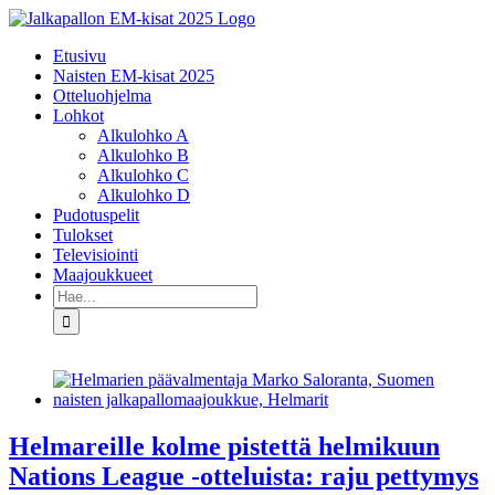
Skip
to
Etusivu
content
Naisten EM-kisat 2025
Otteluohjelma
Lohkot
Alkulohko A
Alkulohko B
Alkulohko C
Alkulohko D
Pudotuspelit
Tulokset
Televisiointi
Maajoukkueet
Etsi
...
Helmareille kolme pistettä helmikuun
Nations League -otteluista: raju pettymys