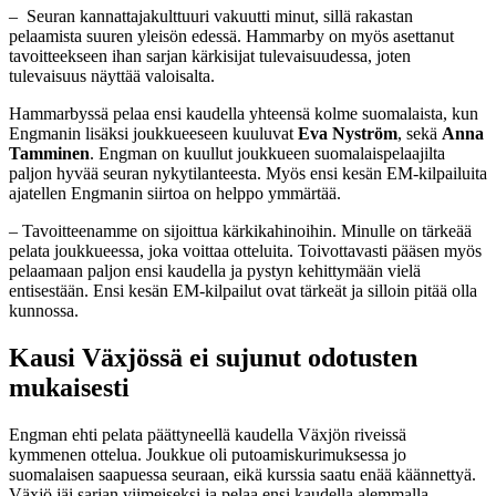
– Seuran kannattajakulttuuri vakuutti minut, sillä rakastan
pelaamista suuren yleisön edessä. Hammarby on myös asettanut
tavoitteekseen ihan sarjan kärkisijat tulevaisuudessa, joten
tulevaisuus näyttää valoisalta.
Hammarbyssä pelaa ensi kaudella yhteensä kolme suomalaista, kun
Engmanin lisäksi joukkueeseen kuuluvat
Eva
Nyström
, sekä
Anna
Tamminen
. Engman on kuullut joukkueen suomalaispelaajilta
paljon hyvää seuran nykytilanteesta. Myös ensi kesän EM-kilpailuita
ajatellen Engmanin siirtoa on helppo ymmärtää.
– Tavoitteenamme on sijoittua kärkikahinoihin. Minulle on tärkeää
pelata joukkueessa, joka voittaa otteluita. Toivottavasti pääsen myös
pelaamaan paljon ensi kaudella ja pystyn kehittymään vielä
entisestään. Ensi kesän EM-kilpailut ovat tärkeät ja silloin pitää olla
kunnossa.
Kausi Växjössä ei sujunut odotusten
mukaisesti
Engman ehti pelata päättyneellä kaudella Växjön riveissä
kymmenen ottelua. Joukkue oli putoamiskurimuksessa jo
suomalaisen saapuessa seuraan, eikä kurssia saatu enää käännettyä.
Växjö jäi sarjan viimeiseksi ja pelaa ensi kaudella alemmalla