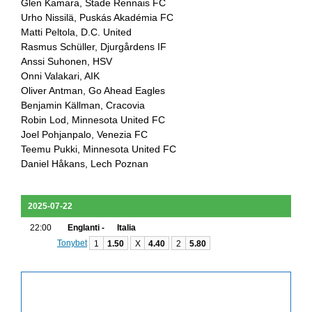
Glen Kamara, Stade Rennais FC
Urho Nissilä, Puskás Akadémia FC
Matti Peltola, D.C. United
Rasmus Schüller, Djurgårdens IF
Anssi Suhonen, HSV
Onni Valakari, AIK
Oliver Antman, Go Ahead Eagles
Benjamin Källman, Cracovia
Robin Lod, Minnesota United FC
Joel Pohjanpalo, Venezia FC
Teemu Pukki, Minnesota United FC
Daniel Håkans, Lech Poznan
2025-07-22
22:00
Englanti -
Italia
Tonybet
1
1.50
X
4.40
2
5.80