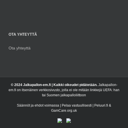
OTA YHTEYTTÄ
Ota yhteyttä
© 2024 Jalkapallon-em.fi | Kaikki oikeudet pidätetään.
Jalkapallon-
em.fi on itsenäinen verkkosivusto, jolla ei ole mitään linkkejä UEFA: han
tai Suomen jalkapalloliittoon
Säännöt ja ehdot voimassa | Pelaa vastuullisesti | Peluuri.fi &
GamCare.org.uk