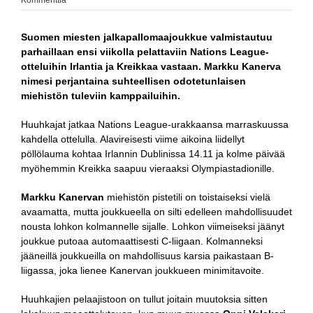
Kommenttia
Suomen miesten jalkapallomaajoukkue valmistautuu
parhaillaan ensi viikolla pelattaviin Nations League-
otteluihin Irlantia ja Kreikkaa vastaan. Markku Kanerva
nimesi perjantaina suhteellisen odotetunlaisen
miehistön tuleviin kamppailuihin.
Huuhkajat jatkaa Nations League-urakkaansa marraskuussa
kahdella ottelulla. Alavireisesti viime aikoina liidellyt
pöllölauma kohtaa Irlannin Dublinissa 14.11 ja kolme päivää
myöhemmin Kreikka saapuu vieraaksi Olympiastadionille.
Markku Kanervan
miehistön pistetili on toistaiseksi vielä
avaamatta, mutta joukkueella on silti edelleen mahdollisuudet
nousta lohkon kolmannelle sijalle. Lohkon viimeiseksi jäänyt
joukkue putoaa automaattisesti C-liigaan. Kolmanneksi
jääneillä joukkueilla on mahdollisuus karsia paikastaan B-
liigassa, joka lienee Kanervan joukkueen minimitavoite.
Huuhkajien pelaajistoon on tullut joitain muutoksia sitten