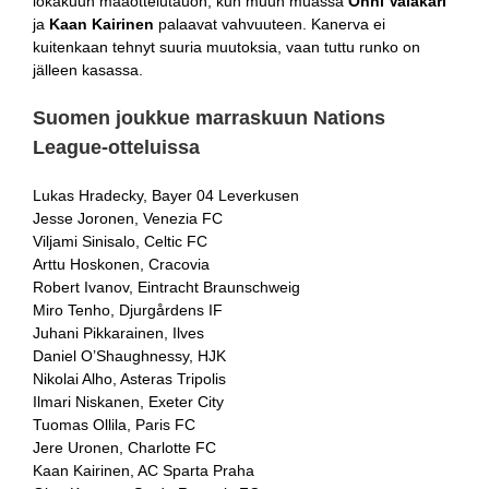
lokakuun maaottelutauon, kun muun muassa
Onni Valakari
ja
Kaan Kairinen
palaavat vahvuuteen. Kanerva ei
kuitenkaan tehnyt suuria muutoksia, vaan tuttu runko on
jälleen kasassa.
Suomen joukkue marraskuun Nations
League-otteluissa
Lukas Hradecky, Bayer 04 Leverkusen
Jesse Joronen, Venezia FC
Viljami Sinisalo, Celtic FC
Arttu Hoskonen, Cracovia
Robert Ivanov, Eintracht Braunschweig
Miro Tenho, Djurgårdens IF
Juhani Pikkarainen, Ilves
Daniel O’Shaughnessy, HJK
Nikolai Alho, Asteras Tripolis
Ilmari Niskanen, Exeter City
Tuomas Ollila, Paris FC
Jere Uronen, Charlotte FC
Kaan Kairinen, AC Sparta Praha