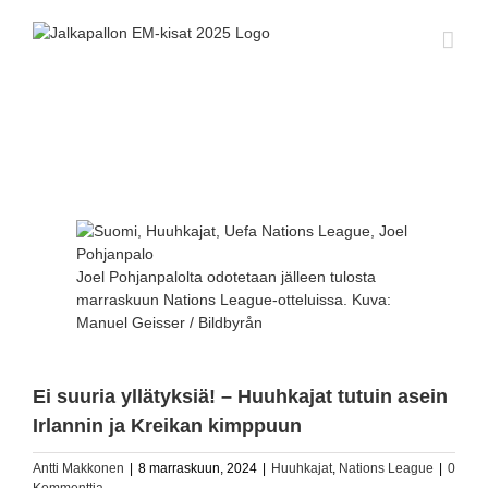
Skip
to
content
Katso
kuvaa
isompana
Joel Pohjanpalolta odotetaan jälleen tulosta
marraskuun Nations League-otteluissa. Kuva:
Manuel Geisser / Bildbyrån
Ei suuria yllätyksiä! – Huuhkajat tutuin asein
Irlannin ja Kreikan kimppuun
Antti Makkonen
|
8 marraskuun, 2024
|
Huuhkajat
,
Nations League
|
0