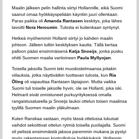
Maalin jälkeen pelin hallinta siirtyi Hollannille, eikä Suomi
saanut omaa hyökkäyspeliään käyntiin juuri ollenkaan.
Paras paikka oli
Amanda Rantasen
keskitys, joka lähes
tavoitti
Nora Heroumin
. Tulosta ei kuitenkaan syntynyt.
Hetkeä myöhemmin Hollanti siirtyi jo kahden maalin
johtoon. Jälleen tultiin keskityksen kautta. Tällä kertaa
palloon pääsi ensimmäisenä
Katja Snoeijs
, jonka pusku
ohitti Suomen maalia vartioineen
Paula Myllyojan
.
Toisella jaksolla Suomi teki muodostelmaansa joitakin
viilauksia, jotka näyttivätkin tuottavan tulosta, kun
Ria
Öling
oli vapauttaa Rantasen läpiajoon. Mutta vaikka
Suomi tuli toiselle jaksolle hyvin, ole se Hollanti, joka iski.
Helmarit eivät onnistuneet purkuyrityksessä omalla
rangaistusalueella ja Snoeijs laukoi ottelun toisen maalinsa
tyylillä Suomen maalin yläkulmaan.
Kuten Ranskaa vastaan, myös tässä ottelussa lukuisat
vaihdot sekoittivat ottelun rytmiä toisella puoliajalla. Suomi
oli pelissä ensimmäistä jaksoa paremmin mukana ja pystyi
myös rakentamaan kontrolloituja hyökkäyksiä. Hollannin