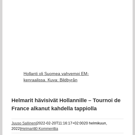
Hollanti oli Suomea vahvempi EM-
kenraalissa. Kuva: Bildbyrån
Helmarit hävisivät Hollannille – Tournoi de
France alkanut kahdella tappiolla
Juuso Sallinen
|
2022-02-20T11:16:17+02:00
20 helmikuun,
2022
|
Helmarit
|
0 Kommenttia