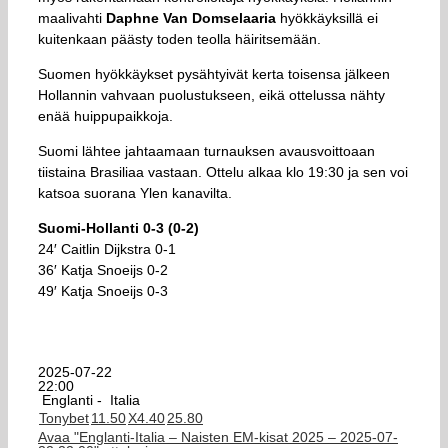
maalivahti
Daphne Van Domselaaria
hyökkäyksillä ei
kuitenkaan päästy toden teolla häiritsemään.
Suomen hyökkäykset pysähtyivät kerta toisensa jälkeen
Hollannin vahvaan puolustukseen, eikä ottelussa nähty
enää huippupaikkoja.
Suomi lähtee jahtaamaan turnauksen avausvoittoaan
tiistaina Brasiliaa vastaan. Ottelu alkaa klo 19:30 ja sen voi
katsoa suorana Ylen kanavilta.
Suomi-Hollanti 0-3 (0-2)
24′ Caitlin Dijkstra 0-1
36′ Katja Snoeijs 0-2
49′ Katja Snoeijs 0-3
2025-07-22
22:00
Englanti -
Italia
Tonybet
1
1.50
X
4.40
2
5.80
Avaa "Englanti-Italia – Naisten EM-kisat 2025 – 2025-07-