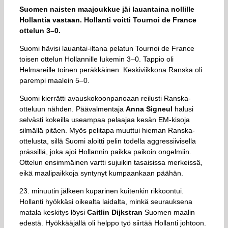
Suomen naisten maajoukkue jäi lauantaina nollille
Hollantia vastaan. Hollanti voitti Tournoi de France
ottelun 3–0.
Suomi hävisi lauantai-iltana pelatun Tournoi de France
toisen ottelun Hollannille lukemin 3–0. Tappio oli
Helmareille toinen peräkkäinen. Keskiviikkona Ranska oli
parempi maalein 5–0.
Suomi kierrätti avauskokoonpanoaan reilusti Ranska-
otteluun nähden. Päävalmentaja
Anna Signeul
halusi
selvästi kokeilla useampaa pelaajaa kesän EM-kisoja
silmällä pitäen. Myös pelitapa muuttui hieman Ranska-
ottelusta, sillä Suomi aloitti pelin todella aggressiivisella
prässillä, joka ajoi Hollannin paikka paikoin ongelmiin.
Ottelun ensimmäinen vartti sujuikin tasaisissa merkeissä,
eikä maalipaikkoja syntynyt kumpaankaan päähän.
23. minuutin jälkeen kuparinen kuitenkin rikkoontui.
Hollanti hyökkäsi oikealta laidalta, minkä seurauksena
matala keskitys löysi
Caitlin Dijkstran
Suomen maalin
edestä. Hyökkääjällä oli helppo työ siirtää Hollanti johtoon.