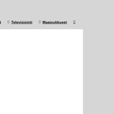
t
Televisiointi
Maajoukkueet