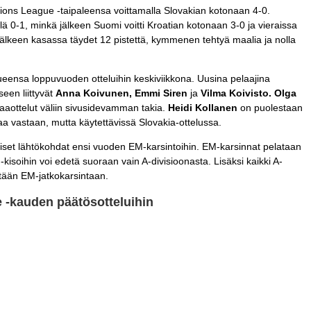
tions League -taipaleensa voittamalla Slovakian kotonaan 4-0.
 0-1, minkä jälkeen Suomi voitti Kroatian kotonaan 3-0 ja vieraissa
 jälkeen kasassa täydet 12 pistettä, kymmenen tehtyä maalia ja nolla
eensa loppuvuoden otteluihin keskiviikkona. Uusina pelaajina
en liittyvät
Anna Koivunen, Emmi Siren
ja
Vilma Koivisto. Olga
aottelut väliin sivusidevamman takia.
Heidi Kollanen
on puolestaan
a vastaan, mutta käytettävissä Slovakia-ottelussa.
set lähtökohdat ensi vuoden EM-karsintoihin. EM-karsinnat pelataan
kisoihin voi edetä suoraan vain A-divisioonasta. Lisäksi kaikki A-
tään EM-jatkokarsintaan.
 -kauden päätösotteluihin