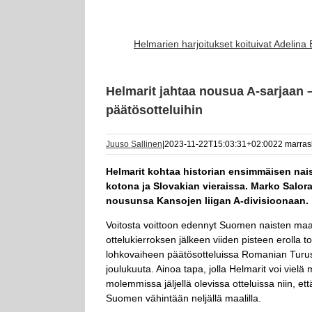
Helmarien harjoitukset koituivat Adelina
Helmarit jahtaa nousua A-sarjaan
päätösotteluihin
Juuso Sallinen
|
2023-11-22T15:03:31+02:00
22 marras
Helmarit kohtaa historian ensimmäisen na
kotona ja Slovakian vieraissa. Marko Salo
nousunsa Kansojen liigan A-divisioonaan.
Voitosta voittoon edennyt Suomen naisten ma
ottelukierroksen jälkeen viiden pisteen erolla 
lohkovaiheen päätösotteluissa Romanian Turuss
joulukuuta. Ainoa tapa, jolla Helmarit voi viel
molemmissa jäljellä olevissa otteluissa niin, ett
Suomen vähintään neljällä maalilla.