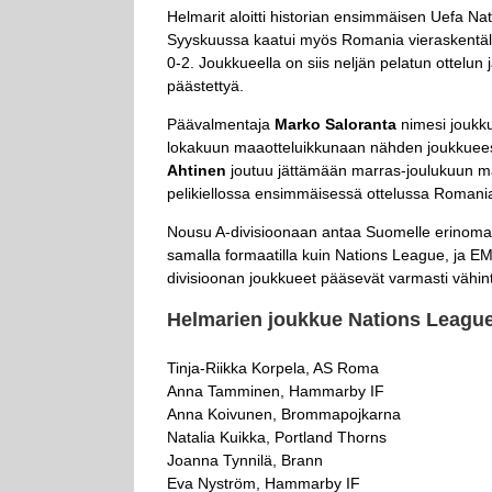
Helmarit aloitti historian ensimmäisen Uefa Na
Syyskuussa kaatui myös Romania vieraskentällä
0-2. Joukkueella on siis neljän pelatun ottelun
päästettyä.
Päävalmentaja
Marko Saloranta
nimesi joukku
lokakuun maaotteluikkunaan nähden joukkueese
Ahtinen
joutuu jättämään marras-joulukuun ma
pelikiellossa ensimmäisessä ottelussa Romania
Nousu A-divisioonaan antaa Suomelle erinomai
samalla formaatilla kuin Nations League, ja EM-
divisioonan joukkueet pääsevät varmasti vähin
Helmarien joukkue Nations League
Tinja-Riikka Korpela, AS Roma
Anna Tamminen, Hammarby IF
Anna Koivunen, Brommapojkarna
Natalia Kuikka, Portland Thorns
Joanna Tynnilä, Brann
Eva Nyström, Hammarby IF