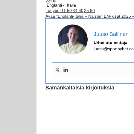
22:00
Englanti -
Italia
Tonybet
1
1.50
X
4.40
2
5.80
Avaa "Englanti-Italia – Naisten EM-kisat 2025 
Juuso Sallinen
Urheilutoimittaja
juuso@sportnyhet.c
Samankaltaisia kirjoituksia