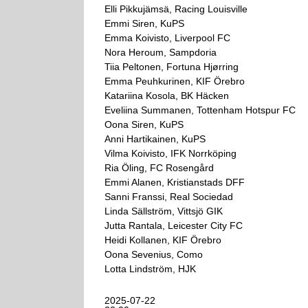
Elli Pikkujämsä, Racing Louisville
Emmi Siren, KuPS
Emma Koivisto, Liverpool FC
Nora Heroum, Sampdoria
Tiia Peltonen, Fortuna Hjørring
Emma Peuhkurinen, KIF Örebro
Katariina Kosola, BK Häcken
Eveliina Summanen, Tottenham Hotspur FC
Oona Siren, KuPS
Anni Hartikainen, KuPS
Vilma Koivisto, IFK Norrköping
Ria Öling, FC Rosengård
Emmi Alanen, Kristianstads DFF
Sanni Franssi, Real Sociedad
Linda Sällström, Vittsjö GIK
Jutta Rantala, Leicester City FC
Heidi Kollanen, KIF Örebro
Oona Sevenius, Como
Lotta Lindström, HJK
2025-07-22