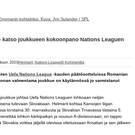
 Engmanin kohtaloksi. Kuva: Jyri Sulander / SPL
 – katso joukkueen kokoonpano Nations Leaguen
kuun, 2023
|
Helmarit
,
Nations League
|
0 Kommenttia
isten
Uefa Nations League
-kauden päätösotteluissa Romanian
rannan valmentama joukkue on käytännössä jo varmistanut
ajoukkue johtaa Uefa Nations Leaguen lohkoaan neljän
toisena tulevaan Slovakiaan. Helmarit kohtaa Kansojen liigan
a torstaina 30. marraskuuta ja Slovakian Trnavassa tiistaina 5.
ä menettää lohkon kärkipaikan ja nousun A-divisioonaan, on tappio
ä Slovakia voittaa jäljellä olevissa otteluissaan Kroatian ja sen jälkeen