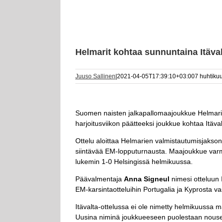
Helmarit kohtaa sunnuntaina Itäva
Juuso Sallinen
|
2021-04-05T17:39:10+03:00
7 huhtiku
Suomen naisten jalkapallomaajoukkue Helmarit
harjoitusviikon päätteeksi joukkue kohtaa Itäv
Ottelu aloittaa Helmarien valmistautumisjakson
siintävää EM-lopputurnausta. Maajoukkue varm
lukemin 1-0 Helsingissä helmikuussa.
Päävalmentaja
Anna Signeul
nimesi otteluun 
EM-karsintaotteluihin Portugalia ja Kyprosta 
Itävalta-ottelussa ei ole nimetty helmikuussa
Uusina niminä joukkueeseen puolestaan nouse