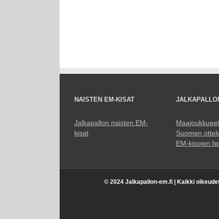
NAISTEN EM-KISAT
JALKAPALLO
Jalkapallon naisten EM-
Maajoukkuee
kisat
Suomen ottel
EM-kisojen li
© 2024 Jalkapallon-em.fi | Kaikki oikeude