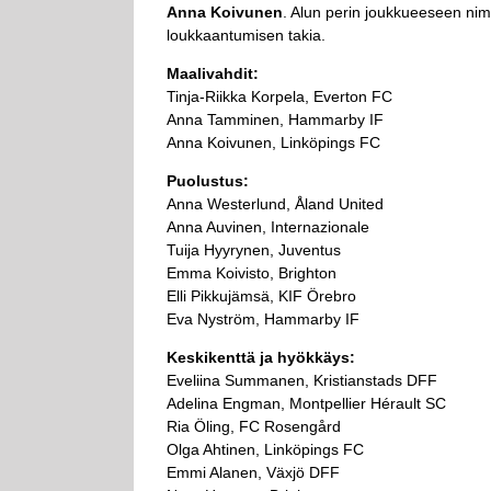
Anna Koivunen
. Alun perin joukkueeseen ni
loukkaantumisen takia.
Maalivahdit:
Tinja-Riikka Korpela, Everton FC
Anna Tamminen, Hammarby IF
Anna Koivunen, Linköpings FC
Puolustus:
Anna Westerlund, Åland United
Anna Auvinen, Internazionale
Tuija Hyyrynen, Juventus
Emma Koivisto, Brighton
Elli Pikkujämsä, KIF Örebro
Eva Nyström, Hammarby IF
Keskikenttä ja hyökkäys:
Eveliina Summanen, Kristianstads DFF
Adelina Engman, Montpellier Hérault SC
Ria Öling, FC Rosengård
Olga Ahtinen, Linköpings FC
Emmi Alanen, Växjö DFF