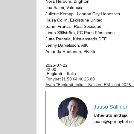
Nora Heroum, Brighton
Iina Salmi, Valencia
Juliette Kemppi, London City Lionesses
Kaisa Collin, Eskilstuna United
Sanni Franssi, Real Sociedad
Linda Sällström, FC Paris Féminines
Jutta Rantala, Kristianstads DFF
Jenny Danielsson, AIK
Amanda Rantanen, PK-35
2025-07-22
22:00
Englanti -
Italia
Tonybet
1
1.50
X
4.40
2
5.80
Avaa "Englanti-Italia – Naisten EM-kisat 2025 
Juuso Sallinen
Urheilutoimittaja
juuso@sportnyhet.c