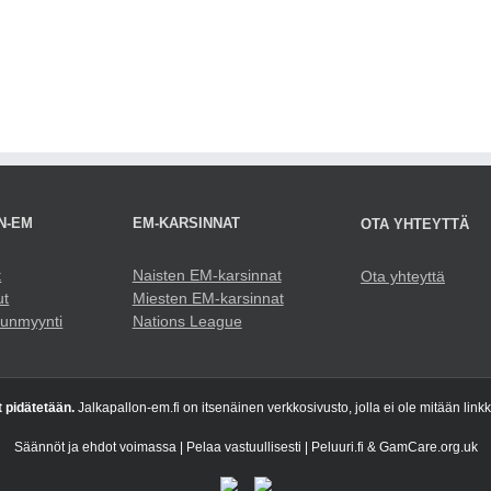
N-EM
EM-KARSINNAT
OTA YHTEYTTÄ
t
Naisten EM-karsinnat
Ota yhteyttä
ut
Miesten EM-karsinnat
punmyynti
Nations League
t pidätetään.
Jalkapallon-em.fi on itsenäinen verkkosivusto, jolla ei ole mitään link
Säännöt ja ehdot voimassa | Pelaa vastuullisesti | Peluuri.fi & GamCare.org.uk