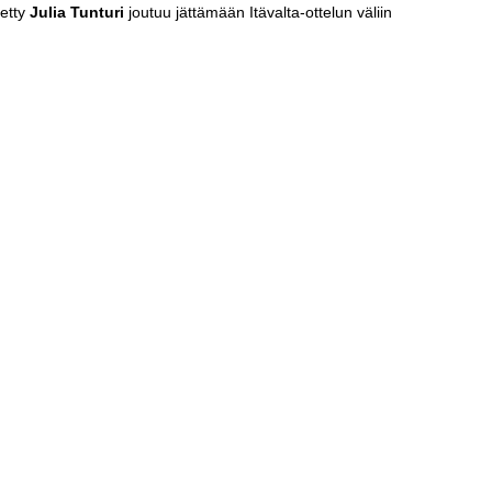
metty
Julia Tunturi
joutuu jättämään Itävalta-ottelun väliin