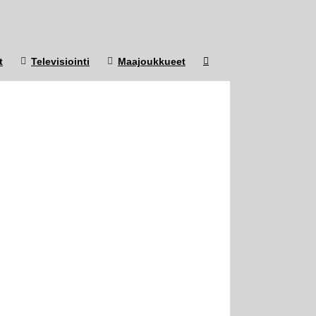
t
Televisiointi
Maajoukkueet