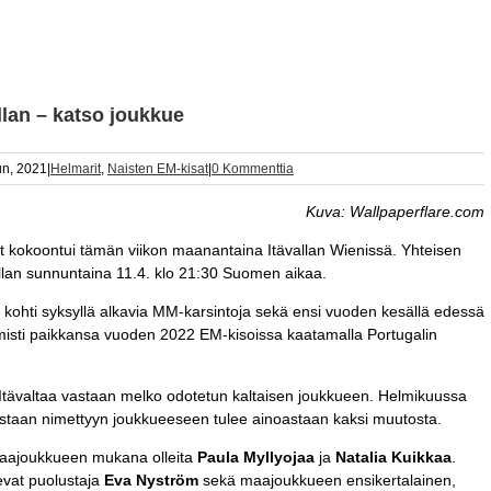
llan – katso joukkue
un, 2021
|
Helmarit
,
Naisten EM-kisat
|
0 Kommenttia
Kuva: Wallpaperflare.com
 kokoontui tämän viikon maanantaina Itävallan Wienissä. Yhteisen
allan sunnuntaina 11.4. klo 21:30 Suomen aikaa.
 kohti syksyllä alkavia MM-karsintoja sekä ensi vuoden kesällä edessä
isti paikkansa vuoden 2022 EM-kisoissa kaatamalla Portugalin
Itävaltaa vastaan melko odotetun kaltaisen joukkueen. Helmikuussa
vastaan nimettyyn joukkueeseen tulee ainoastaan kaksi muutosta.
 maajoukkueen mukana olleita
Paula Myllyojaa
ja
Natalia Kuikkaa
.
vat puolustaja
Eva Nyström
sekä maajoukkueen ensikertalainen,