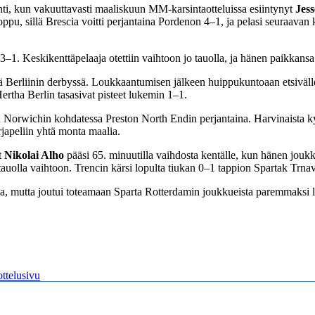
hti, kun vakuuttavasti maaliskuun MM-karsintaotteluissa esiintynyt
Jes
oppu, sillä Brescia voitti perjantaina Pordenon 4–1, ja pelasi seuraavan
–1. Keskikenttäpelaaja otettiin vaihtoon jo tauolla, ja hänen paikkansa 
ssä Berliinin derbyssä. Loukkaantumisen jälkeen huippukuntoaan etsiväll
rtha Berlin tasasivat pisteet lukemin 1–1.
 Norwichin kohdatessa Preston North Endin perjantaina. Harvinaista kyl
rjapeliin yhtä monta maalia.
t
Nikolai Alho
pääsi 65. minuutilla vaihdosta kentälle, kun hänen jo
auolla vaihtoon. Trencin kärsi lopulta tiukan 0–1 tappion Spartak Trnav
a, mutta joutui toteamaan Sparta Rotterdamin joukkueista paremmaksi 
ttelusivu