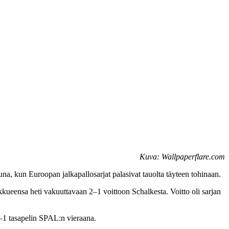
Kuva: Wallpaperflare.com
una, kun Euroopan jalkapallosarjat palasivat tauolta täyteen tohinaan.
ukkueensa heti vakuuttavaan 2–1 voittoon Schalkesta. Voitto oli sarjan
1–1 tasapelin SPAL:n vieraana.