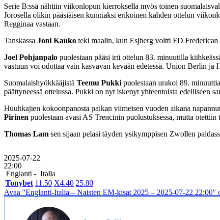
Serie B:ssä nähtiin viikonlopun kierroksella myös toinen suomalaisva
Jorosella olikin pääsiäisen kunniaksi erikoinen kahden ottelun viikonl
Regginaa vastaan.
Tanskassa
Joni Kauko
teki maalin, kun Esjberg voitti FD Frederican 3
Joel Pohjanpalo
puolestaan pääsi irti ottelun 83. minuutilla kiihkeä
vastuun voi odottaa vain kasvavan kevään edetessä. Union Berlin ja He
Suomalaishyökkääjistä
Teemu Pukki
puolestaan urakoi 89. minuuttia
päättyneessä ottelussa. Pukki on nyt iskenyt yhteentoista edelliseen sa
Huuhkajien kokoonpanosta paikan viimeisen vuoden aikana napannu
Pirinen
puolestaan avasi AS Trencinin puolustuksessa, mutta otettiin t
Thomas Lam
sen sijaan pelasi täyden ysikymppisen Zwollen paidass
2025-07-22
22:00
Englanti -
Italia
Tonybet
1
1.50
X
4.40
2
5.80
Avaa "Englanti-Italia – Naisten EM-kisat 2025 – 2025-07-22 22:00" o