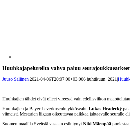
Katso
kuvaa
isompana
Huuhkajapelureilta vahva paluu seurajoukkuearkee
Juuso Sallinen
|
2021-04-06T20:07:00+03:00
6 huhtikuun, 2021
|
Huuhk
Huuhkajien tähdet eivät olleet vireessä vain edellisviikon maaotteluta
Huuhkajien ja Bayer Leverkusenin ykkösvahti
Lukas Hradecký
pala
viimeistä Mestarien liigaan oikeuttavaa paikkaa jahtaavalle seuralle el
Suomen maalilla Sveitsiä vastaan esiintynyt
Niki Mäenpää
puolestaan