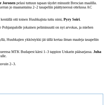
se Joronen
pelasi tuttuun tapaan täydet minuutit Brescian maalilla.
 kerran jo maanantaina 2–2 tasapeliin päättyneessä ottelussa AC
kentällä otti toinen Huuhkajista tuttu nimi,
Pyry Soiri
.
e Pohjanpalolle jokainen peliminuutti on nyt arvokas, ja miehen
lä, Huuhkajien ykköstykki jäi tällä kertaa ilman maaleja tasapeliin
ukkueensa MTK Budapest kärsi 1–3 tappion Unkarin pääsarjassa.
Juha
alle.
luvuin 2–3.