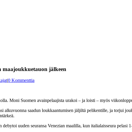
n maajoukkuetauon jälkeen
ajat
|
0 Kommenttia
uolla. Moni Suomen avainpelaajista urakoi – ja loisti – myös viikonlopp
si alkuvuonna saadun loukkaantumisen jäljiltä pelikentille, ja torjui jo
intärkeä.
 debytoi uuden seuransa Venezian maalilla, kun italialaisseura pelasi 