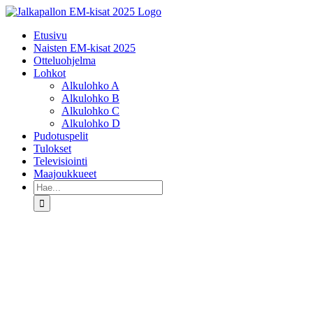
Skip
to
Etusivu
content
Naisten EM-kisat 2025
Otteluohjelma
Lohkot
Alkulohko A
Alkulohko B
Alkulohko C
Alkulohko D
Pudotuspelit
Tulokset
Televisiointi
Maajoukkueet
Etsi
...