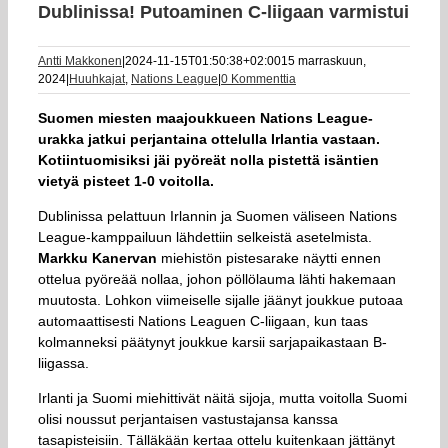
Dublinissa! Putoaminen C-liigaan varmistui
Antti Makkonen
|
2024-11-15T01:50:38+02:00
15 marraskuun,
2024
|
Huuhkajat
,
Nations League
|
0 Kommenttia
Suomen miesten maajoukkueen Nations League-
urakka jatkui perjantaina ottelulla Irlantia vastaan.
Kotiintuomisiksi jäi pyöreät nolla pistettä isäntien
vietyä pisteet 1-0 voitolla.
Dublinissa pelattuun Irlannin ja Suomen väliseen Nations
League-kamppailuun lähdettiin selkeistä asetelmista.
Markku Kanervan
miehistön pistesarake näytti ennen
ottelua pyöreää nollaa, johon pöllölauma lähti hakemaan
muutosta. Lohkon viimeiselle sijalle jäänyt joukkue putoaa
automaattisesti Nations Leaguen C-liigaan, kun taas
kolmanneksi päätynyt joukkue karsii sarjapaikastaan B-
liigassa.
Irlanti ja Suomi miehittivät näitä sijoja, mutta voitolla Suomi
olisi noussut perjantaisen vastustajansa kanssa
tasapisteisiin. Tälläkään kertaa ottelu kuitenkaan jättänyt