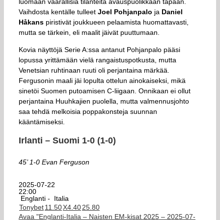
luomaan vaarallisia tilanteita avauspuolikkaan tapaan.
Vaihdosta kentälle tulleet
Joel Pohjanpalo
ja
Daniel
Håkans
piristivät joukkueen pelaamista huomattavasti,
mutta se tärkein, eli maalit jäivät puuttumaan.
Kovia näyttöjä Serie A:ssa antanut Pohjanpalo pääsi
lopussa yrittämään vielä rangaistuspotkusta, mutta
Venetsian ruhtinaan ruuti oli perjantaina märkää.
Fergusonin maali jäi lopulta ottelun ainokaiseksi, mikä
sinetöi Suomen putoamisen C-liigaan. Onnikaan ei ollut
perjantaina Huuhkajien puolella, mutta valmennusjohto
saa tehdä melkoisia poppakonsteja suunnan
kääntämiseksi.
Irlanti – Suomi 1-0 (1-0)
45’ 1-0 Evan Ferguson
2025-07-22
22:00
Englanti -
Italia
Tonybet
1
1.50
X
4.40
2
5.80
Avaa "Englanti-Italia – Naisten EM-kisat 2025 – 2025-07-