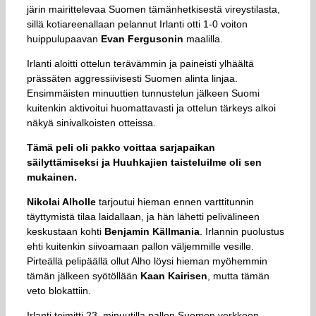
järin mairittelevaa Suomen tämänhetkisestä vireystilasta,
sillä kotiareenallaan pelannut Irlanti otti 1-0 voiton
huippulupaavan
Evan Fergusonin
maalilla.
Irlanti aloitti ottelun terävämmin ja paineisti ylhäältä
prässäten aggressiivisesti Suomen alinta linjaa.
Ensimmäisten minuuttien tunnustelun jälkeen Suomi
kuitenkin aktivoitui huomattavasti ja ottelun tärkeys alkoi
näkyä sinivalkoisten otteissa.
Tämä peli oli pakko voittaa sarjapaikan
säilyttämiseksi ja Huuhkajien taisteluilme oli sen
mukainen.
Nikolai Alholle
tarjoutui hieman ennen varttitunnin
täyttymistä tilaa laidallaan, ja hän lähetti pelivälineen
keskustaan kohti
Benjamin Källmania
. Irlannin puolustus
ehti kuitenkin siivoamaan pallon väljemmille vesille.
Pirteällä pelipäällä ollut Alho löysi hieman myöhemmin
tämän jälkeen syötöllään
Kaan Kairisen
, mutta tämän
veto blokattiin.
Irlanti toimitti 23. minuutilla pallon Suomen verkkoon,