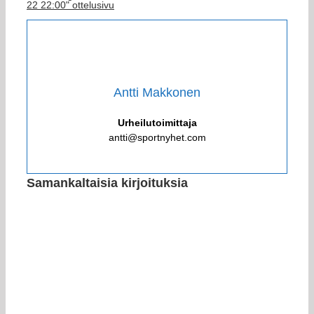
22 22:00" ottelusivu
Antti Makkonen
Urheilutoimittaja
antti@sportnyhet.com
Samankaltaisia kirjoituksia