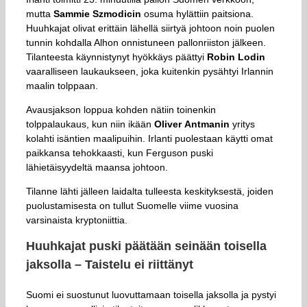
mutta
Sammie Szmodicin
osuma hylättiin paitsiona.
Huuhkajat olivat erittäin lähellä siirtyä johtoon noin puolen
tunnin kohdalla Alhon onnistuneen pallonriiston jälkeen.
Tilanteesta käynnistynyt hyökkäys päättyi
Robin Lodin
vaaralliseen laukaukseen, joka kuitenkin pysähtyi Irlannin
maalin tolppaan.
Avausjakson loppua kohden nätiin toinenkin
tolppalaukaus, kun niin ikään
Oliver
Antmanin
yritys
kolahti isäntien maalipuihin. Irlanti puolestaan käytti omat
paikkansa tehokkaasti, kun Ferguson puski
lähietäisyydeltä maansa johtoon.
Tilanne lähti jälleen laidalta tulleesta keskityksestä, joiden
puolustamisesta on tullut Suomelle viime vuosina
varsinaista kryptoniittia.
Huuhkajat puski päätään seinään toisella
jaksolla – Taistelu ei riittänyt
Suomi ei suostunut luovuttamaan toisella jaksolla ja pystyi