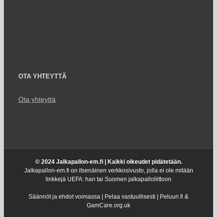
OTA YHTEYTTÄ
Ota yhteyttä
© 2024 Jalkapallon-em.fi | Kaikki oikeudet pidätetään.
Jalkapallon-em.fi on itsenäinen verkkosivusto, jolla ei ole mitään
linkkejä UEFA: han tai Suomen jalkapalloliittoon
Säännöt ja ehdot voimassa | Pelaa vastuullisesti | Peluuri.fi &
GamCare.org.uk