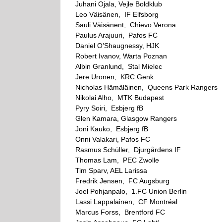
Juhani Ojala, Vejle Boldklub
Leo Väisänen, IF Elfsborg
Sauli Väisänent, Chievo Verona
Paulus Arajuuri, Pafos FC
Daniel O’Shaugnessy, HJK
Robert Ivanov, Warta Poznan
Albin Granlund, Stal Mielec
Jere Uronen, KRC Genk
Nicholas Hämäläinen, Queens Park Rangers
Nikolai Alho, MTK Budapest
Pyry Soiri, Esbjerg fB
Glen Kamara, Glasgow Rangers
Joni Kauko, Esbjerg fB
Onni Valakari, Pafos FC
Rasmus Schüller, Djurgårdens IF
Thomas Lam, PEC Zwolle
Tim Sparv, AEL Larissa
Fredrik Jensen, FC Augsburg
Joel Pohjanpalo, 1.FC Union Berlin
Lassi Lappalainen, CF Montréal
Marcus Forss, Brentford FC