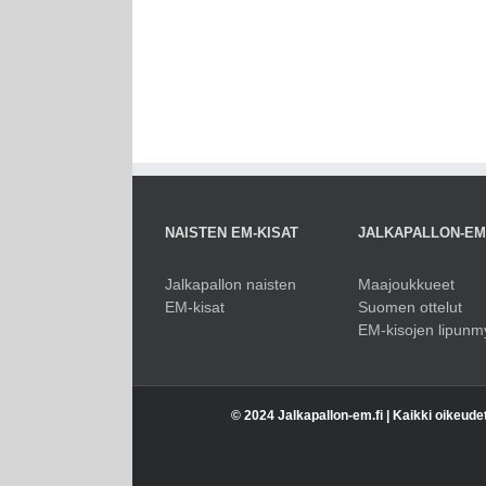
NAISTEN EM-KISAT
JALKAPALLON-E
Jalkapallon naisten
Maajoukkueet
EM-kisat
Suomen ottelut
EM-kisojen lipunm
© 2024 Jalkapallon-em.fi | Kaikki oikeude