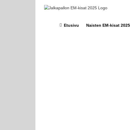
Skip
to
content
Etusivu
Naisten EM-kisat 2025