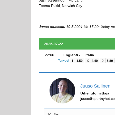
Jasin Assehnoun, FC Lahti
Teemu Pukki, Norwich City
Juttua muokattu 19.5.2021 klo 17.20: lisätty ma
2025-07-22
22:00
Englanti -
Italia
Tonybet
1
1.50
X
4.40
2
5.80
Juuso Sallinen
Urheilutoimittaja
juuso@sportnyhet.c