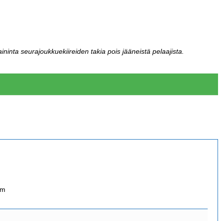
ininta seurajoukkuekiireiden takia pois jääneistä pelaajista.
om