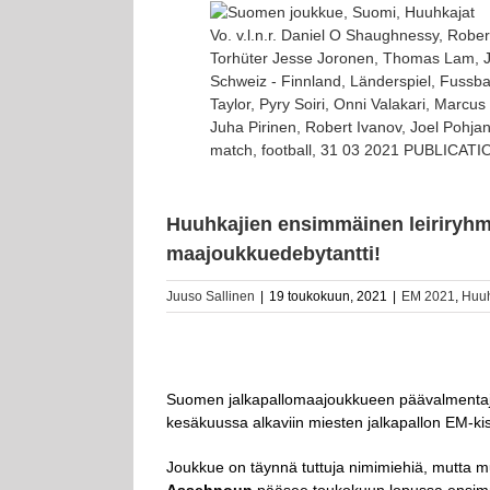
Katso
kuvaa
Vo. v.l.n.r. Daniel O Shaughnessy, Robert 
isompana
Torhüter Jesse Joronen, Thomas Lam, Juh
Schweiz - Finnland, Länderspiel, Fussbal
Taylor, Pyry Soiri, Onni Valakari, Marcu
Juha Pirinen, Robert Ivanov, Joel Pohjan
match, football, 31 03 2021 PUBLICA
Huuhkajien ensimmäinen leiriryhm
maajoukkuedebytantti!
Juuso Sallinen
|
19 toukokuun, 2021
|
EM 2021
,
Huuh
Suomen jalkapallomaajoukkueen päävalmenta
kesäkuussa alkaviin miesten jalkapallon EM-kis
Joukkue on täynnä tuttuja nimimiehiä, mutta 