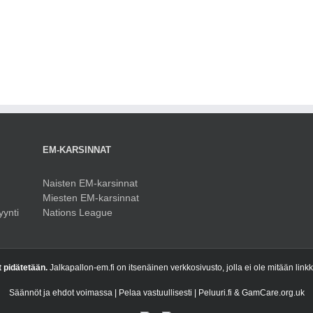
M
EM-KARSINNAT
Naisten EM-karsinnat
Miesten EM-karsinnat
yynti
Nations League
t pidätetään.
Jalkapallon-em.fi on itsenäinen verkkosivusto, jolla ei ole mitään link
Säännöt ja ehdot voimassa | Pelaa vastuullisesti | Peluuri.fi & GamCare.org.uk