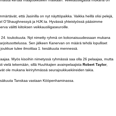
äistä kertaa maajoukkueen matkaan. Veikkausliigasta mukana on
rtävät, että Jasinilla on nyt näyttöpaikka. Vaikka heillä olisi pelejä,
aniel O’Shaughnessyä ja HJK:ta. Hyvässä yhteistyössä pääsimme
a välitti kiitoksen veikkausliigaseuroille.
 24. toukokuuta. Nyt nimetty ryhmä on kokonaisuudessaan mukana
arjoitusottelussa. Sen jälkeen Kanervan on määrä tehdä lopulliset
n joukkue tulee ilmoittaa 1. kesäkuuta mennessä.
aajaa. Myös kisoihin nimetyssä ryhmässä saa olla 26 pelaajaa, mutta
i vielä tekemään, sillä Huuhkajien avainpelaajista
Robert Taylor
,
vät ole mukana leiriryhmässä seurajoukkuekiireiden takia.
 kesäkuuta Tanskaa vastaan Kööpenhaminassa.