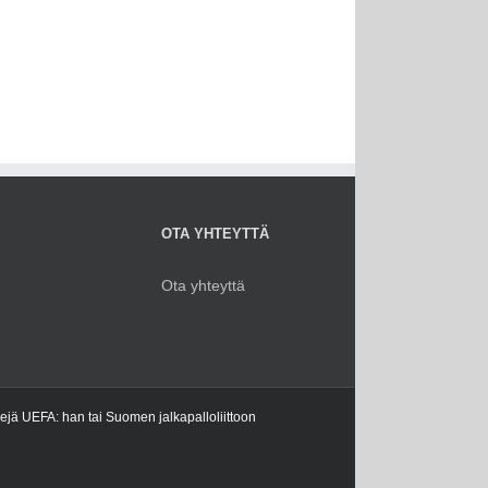
OTA YHTEYTTÄ
Ota yhteyttä
kejä UEFA: han tai Suomen jalkapalloliittoon