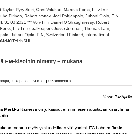
Taylor, Pyry Soiri, Onni Valakari, Marcus Forss, hi. v.l.n.r.
a Pirinen, Robert Ivanov, Joel Pohjanpalo, Juhani Ojala, FIN,
l, 31.03.2021 *** Vo v l n r Daniel O Shaughnessy, Robert
s Forss, hi v l n r goalkeepers Jesse Joronen, Thomas Lam,
palo, Juhani Ojala, FIN, Switzerland Finland, international
TIONxNOTxINxSUI
ä EM-kisoihin nimetty – mukana
kajat
,
Jalkapallon EM-kisat
|
0 Kommenttia
Kuva: Bildbyrån
ja
Markku Kanerva
on julkaissut ensimmäisen alustavan kisaryhmän
oihin.
mukaan mahtuu myös yksi todellinen yllätysnimi. FC Lahden
Jasin