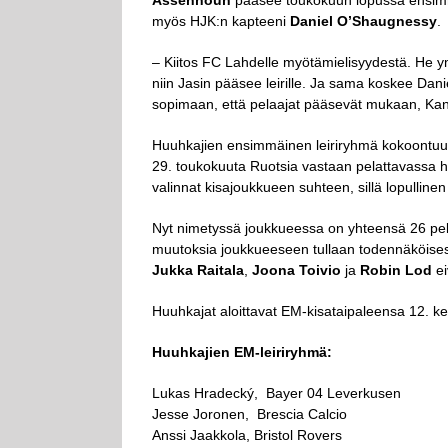
Assehnoun
pääsee toukokuun lopussa ensimm
myös HJK:n kapteeni
Daniel O’Shaugnessy
.
– Kiitos FC Lahdelle myötämielisyydestä. He ymmä
niin Jasin pääsee leirille. Ja sama koskee D
sopimaan, että pelaajat pääsevät mukaan, Kanerv
Huuhkajien ensimmäinen leiriryhmä kokoontuu
29. toukokuuta Ruotsia vastaan pelattavassa h
valinnat kisajoukkueen suhteen, sillä lopulline
Nyt nimetyssä joukkueessa on yhteensä 26 pel
muutoksia joukkueeseen tullaan todennäköisest
Jukka Raitala
,
Joona Toivio
ja
Robin Lod
ei
Huuhkajat aloittavat EM-kisataipaleensa 12.
Huuhkajien EM-leiriryhmä:
Lukas Hradecký, Bayer 04 Leverkusen
Jesse Joronen, Brescia Calcio
Anssi Jaakkola, Bristol Rovers