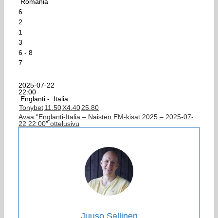
Romania
6
2
1
3
6 - 8
7
2025-07-22
22:00
Englanti -
Italia
Tonybet
1
1.50
X
4.40
2
5.80
Avaa "Englanti-Italia – Naisten EM-kisat 2025 – 2025-07-
22 22:00" ottelusivu
Juuso Sallinen