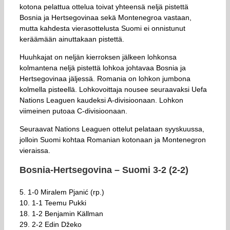
kotona pelattua ottelua toivat yhteensä neljä pistettä
Bosnia ja Hertsegovinaa sekä Montenegroa vastaan,
mutta kahdesta vierasottelusta Suomi ei onnistunut
keräämään ainuttakaan pistettä.
Huuhkajat on neljän kierroksen jälkeen lohkonsa
kolmantena neljä pistettä lohkoa johtavaa Bosnia ja
Hertsegovinaa jäljessä. Romania on lohkon jumbona
kolmella pisteellä. Lohkovoittaja nousee seuraavaksi Uefa
Nations Leaguen kaudeksi A-divisioonaan. Lohkon
viimeinen putoaa C-divisioonaan.
Seuraavat Nations Leaguen ottelut pelataan syyskuussa,
jolloin Suomi kohtaa Romanian kotonaan ja Montenegron
vieraissa.
Bosnia-Hertsegovina – Suomi 3-2 (2-2)
5. 1-0 Miralem Pjanić (rp.)
10. 1-1 Teemu Pukki
18. 1-2 Benjamin Källman
29. 2-2 Edin Džeko