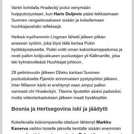
Vartin kohdalla Hradecký joutui venymään
huipputorjuntaan, kun
Haris Duljevic
pääsi leikkaamaan
Suomen rangaistusalueen sisään ja kokeilemaan
huuhkajavahdin refleksejä.
Hetkeä myöhemmin Lingman lähetti jälleen pitkän
avaavan syötön, joka löysi tällä kertaa Pukin
hyökkäysalueelta. Pukki voitti oman kaksinkamppailunsa ja
nosti pallon kotijoukkueen puolustajan yli Källmanille, joka
iski kylmänviileästi Huuhkajat johtoon.
28 peliminuutin jälkeen Džeko karkasi Suomen
puolustukselta Pjanićin erinomaisen pystysyötön jälkeen.
Inter Milanon kärki ei erehtynyt vaan ampui pallon
varmasti ohi Hradeckýn. Tilanne liputettiin aluksi paitsioksi,
mutta videotarkastuksen jälkeen maali hyväksyttiin.
Bosnia ja Hertsegovina iski ja jäädytti
Kokeilevalla kokoonpanolla otteluun lähtenyt
Markku
Kanerva
vaihtoi toiselle jaksolle kentälle sisään enemmän