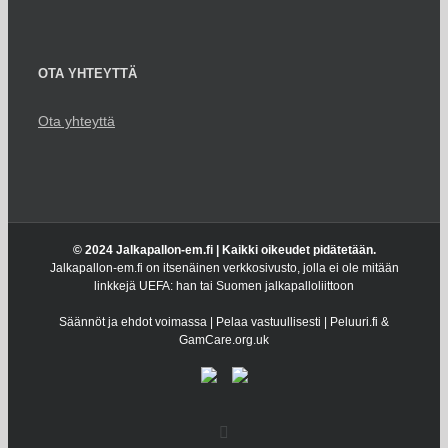
OTA YHTEYTTÄ
Ota yhteyttä
© 2024 Jalkapallon-em.fi | Kaikki oikeudet pidätetään.
Jalkapallon-em.fi on itsenäinen verkkosivusto, jolla ei ole mitään
linkkejä UEFA: han tai Suomen jalkapalloliittoon
Säännöt ja ehdot voimassa | Pelaa vastuullisesti | Peluuri.fi &
GamCare.org.uk
Facebook