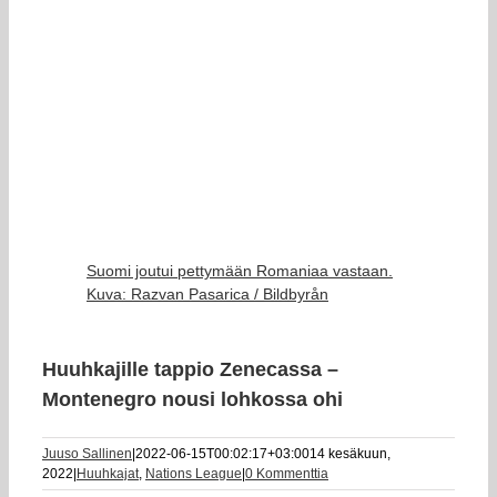
Suomi joutui pettymään Romaniaa vastaan.
Kuva: Razvan Pasarica / Bildbyrån
Huuhkajille tappio Zenecassa –
Montenegro nousi lohkossa ohi
Juuso Sallinen
|
2022-06-15T00:02:17+03:00
14 kesäkuun,
2022
|
Huuhkajat
,
Nations League
|
0 Kommenttia