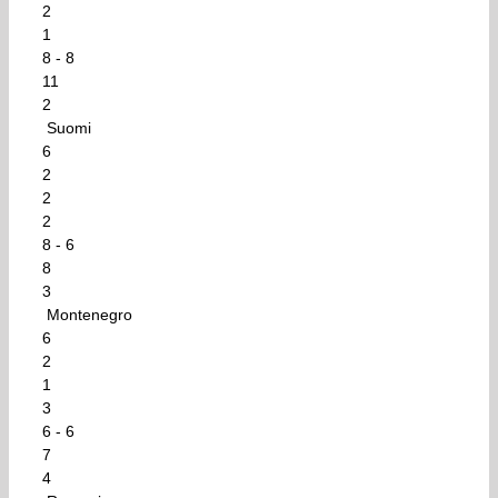
2
1
8 - 8
11
2
Suomi
6
2
2
2
8 - 6
8
3
Montenegro
6
2
1
3
6 - 6
7
4