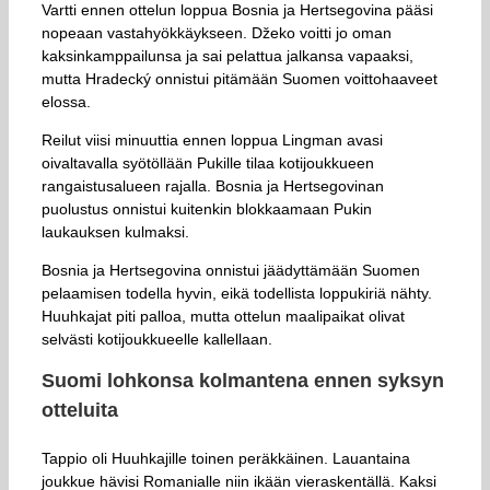
Vartti ennen ottelun loppua Bosnia ja Hertsegovina pääsi
nopeaan vastahyökkäykseen. Džeko voitti jo oman
kaksinkamppailunsa ja sai pelattua jalkansa vapaaksi,
mutta Hradecký onnistui pitämään Suomen voittohaaveet
elossa.
Reilut viisi minuuttia ennen loppua Lingman avasi
oivaltavalla syötöllään Pukille tilaa kotijoukkueen
rangaistusalueen rajalla. Bosnia ja Hertsegovinan
puolustus onnistui kuitenkin blokkaamaan Pukin
laukauksen kulmaksi.
Bosnia ja Hertsegovina onnistui jäädyttämään Suomen
pelaamisen todella hyvin, eikä todellista loppukiriä nähty.
Huuhkajat piti palloa, mutta ottelun maalipaikat olivat
selvästi kotijoukkueelle kallellaan.
Suomi lohkonsa kolmantena ennen syksyn
otteluita
Tappio oli Huuhkajille toinen peräkkäinen. Lauantaina
joukkue hävisi Romanialle niin ikään vieraskentällä. Kaksi