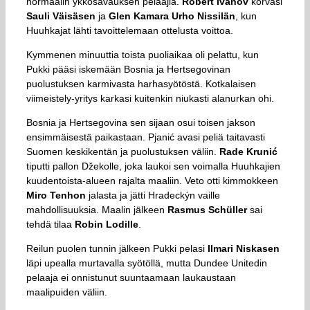
normaalin ykkösavauksen pelaajia.
Robert Ivanov
korvasi
Sauli
Väisäsen
ja
Glen Kamara
Urho Nissilän
, kun
Huuhkajat lähti tavoittelemaan ottelusta voittoa.
Kymmenen minuuttia toista puoliaikaa oli pelattu, kun
Pukki pääsi iskemään Bosnia ja Hertsegovinan
puolustuksen karmivasta harhasyötöstä. Kotkalaisen
viimeistely-yritys karkasi kuitenkin niukasti alanurkan ohi.
Bosnia ja Hertsegovina sen sijaan osui toisen jakson
ensimmäisestä paikastaan. Pjanić avasi peliä taitavasti
Suomen keskikentän ja puolustuksen väliin.
Rade Krunić
tiputti pallon Džekolle, joka laukoi sen voimalla Huuhkajien
kuudentoista-alueen rajalta maaliin. Veto otti kimmokkeen
Miro Tenhon
jalasta ja jätti Hradeckýn vaille
mahdollisuuksia. Maalin jälkeen
Rasmus Schüller
sai
tehdä tilaa
Robin Lodille
.
Reilun puolen tunnin jälkeen Pukki pelasi
Ilmari Niskasen
läpi upealla murtavalla syötöllä, mutta Dundee Unitedin
pelaaja ei onnistunut suuntaamaan laukaustaan
maalipuiden väliin.