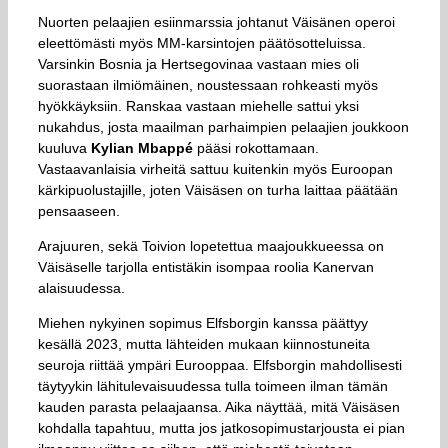
Nuorten pelaajien esiinmarssia johtanut Väisänen operoi
eleettömästi myös MM-karsintojen päätösotteluissa.
Varsinkin Bosnia ja Hertsegovinaa vastaan mies oli
suorastaan ilmiömäinen, noustessaan rohkeasti myös
hyökkäyksiin. Ranskaa vastaan miehelle sattui yksi
nukahdus, josta maailman parhaimpien pelaajien joukkoon
kuuluva
Kylian Mbappé
pääsi rokottamaan.
Vastaavanlaisia virheitä sattuu kuitenkin myös Euroopan
kärkipuolustajille, joten Väisäsen on turha laittaa päätään
pensaaseen.
Arajuuren, sekä Toivion lopetettua maajoukkueessa on
Väisäselle tarjolla entistäkin isompaa roolia Kanervan
alaisuudessa.
Miehen nykyinen sopimus Elfsborgin kanssa päättyy
kesällä 2023, mutta lähteiden mukaan kiinnostuneita
seuroja riittää ympäri Eurooppaa. Elfsborgin mahdollisesti
täytyykin lähitulevaisuudessa tulla toimeen ilman tämän
kauden parasta pelaajaansa. Aika näyttää, mitä Väisäsen
kohdalla tapahtuu, mutta jos jatkosopimustarjousta ei pian