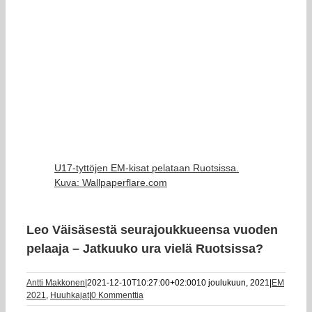
U17-tyttöjen EM-kisat pelataan Ruotsissa.
Kuva: Wallpaperflare.com
Leo Väisäsestä seurajoukkueensa vuoden
pelaaja – Jatkuuko ura vielä Ruotsissa?
Antti Makkonen
|
2021-12-10T10:27:00+02:00
10 joulukuun, 2021
|
EM
2021
,
Huuhkajat
|
0 Kommenttia