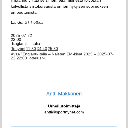
ilmaannu viittaa se siihen, että miehestä toivotaan
kelvollista siirtokorvausta ennen nykyisen sopimuksen
umpeutumista.
Lähde:
BT Fotboll
2025-07-22
22:00
Englanti -
Italia
Tonybet
1
1.50
X
4.40
2
5.80
Avaa "Englanti-Italia – Naisten EM-kisat 2025 – 2025-07-
22 22:00" ottelusivu
Antti Makkonen
Urheilutoimittaja
antti@sportnyhet.com