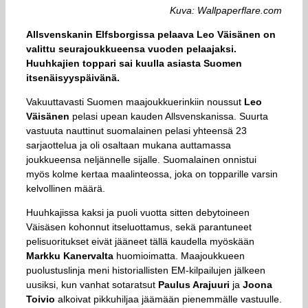
Kuva: Wallpaperflare.com
Allsvenskanin Elfsborgissa pelaava Leo Väisänen on
valittu seurajoukkueensa vuoden pelaajaksi.
Huuhkajien toppari sai kuulla asiasta Suomen
itsenäisyyspäivänä.
Vakuuttavasti Suomen maajoukkuerinkiin noussut
Leo
Väisänen
pelasi upean kauden Allsvenskanissa. Suurta
vastuuta nauttinut suomalainen pelasi yhteensä 23
sarjaottelua ja oli osaltaan mukana auttamassa
joukkueensa neljännelle sijalle. Suomalainen onnistui
myös kolme kertaa maalinteossa, joka on topparille varsin
kelvollinen määrä.
Huuhkajissa kaksi ja puoli vuotta sitten debytoineen
Väisäsen kohonnut itseluottamus, sekä parantuneet
pelisuoritukset eivät jääneet tällä kaudella myöskään
Markku Kanervalta
huomioimatta. Maajoukkueen
puolustuslinja meni historiallisten EM-kilpailujen jälkeen
uusiksi, kun vanhat sotaratsut
Paulus Arajuuri
ja
Joona
Toivio
alkoivat pikkuhiljaa jäämään pienemmälle vastuulle.