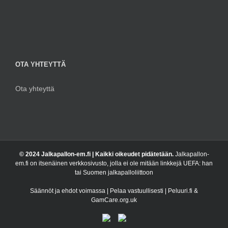
OTA YHTEYTTÄ
Ota yhteyttä
© 2024 Jalkapallon-em.fi | Kaikki oikeudet pidätetään.
Jalkapallon-
em.fi on itsenäinen verkkosivusto, jolla ei ole mitään linkkejä UEFA: han
tai Suomen jalkapalloliittoon
Säännöt ja ehdot voimassa | Pelaa vastuullisesti | Peluuri.fi &
GamCare.org.uk