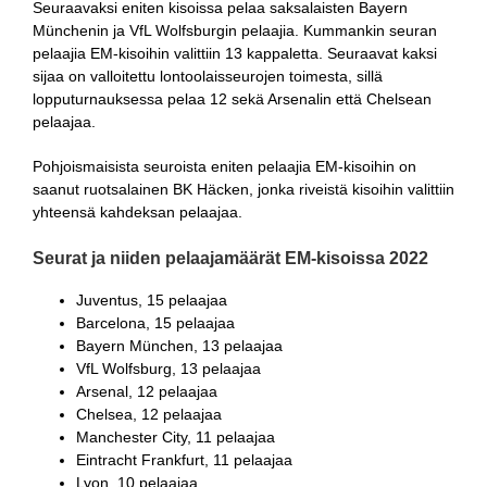
Seuraavaksi eniten kisoissa pelaa saksalaisten Bayern
Münchenin ja VfL Wolfsburgin pelaajia. Kummankin seuran
pelaajia EM-kisoihin valittiin 13 kappaletta. Seuraavat kaksi
sijaa on valloitettu lontoolaisseurojen toimesta, sillä
lopputurnauksessa pelaa 12 sekä Arsenalin että Chelsean
pelaajaa.
Pohjoismaisista seuroista eniten pelaajia EM-kisoihin on
saanut ruotsalainen BK Häcken, jonka riveistä kisoihin valittiin
yhteensä kahdeksan pelaajaa.
Seurat ja niiden pelaajamäärät EM-kisoissa 2022
Juventus, 15 pelaajaa
Barcelona, ​​15 pelaajaa
Bayern München, 13 pelaajaa
VfL Wolfsburg, 13 pelaajaa
Arsenal, 12 pelaajaa
Chelsea, 12 pelaajaa
Manchester City, 11 pelaajaa
Eintracht Frankfurt, 11 pelaajaa
Lyon, 10 pelaajaa