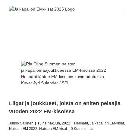
Skip
to
content
Katso
kuvaa
isompana
Helmarit lähtee EM-kisoihin kovin odotuksin.
Kuva: Jyri Sulander / SPL
Liigat ja joukkueet, joista on eniten pelaajia
vuoden 2022 EM-kisoissa
Juuso Sallinen
|
13 heinäkuun, 2022
|
Helmarit
,
Jalkapallon EM-kisat
,
Naisten EM 2022
,
Naisten EM-kisat
|
0 Kommenttia