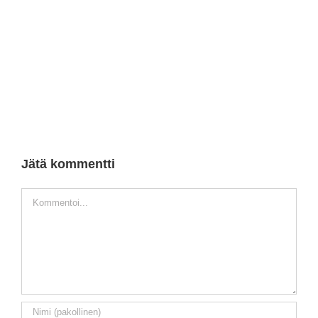
Jätä kommentti
Kommentti