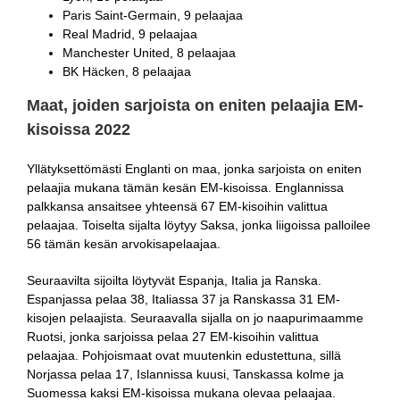
Paris Saint-Germain, 9 pelaajaa
Real Madrid, 9 pelaajaa
Manchester United, 8 pelaajaa
BK Häcken, 8 pelaajaa
Maat, joiden sarjoista on eniten pelaajia EM-
kisoissa 2022
Yllätyksettömästi Englanti on maa, jonka sarjoista on eniten
pelaajia mukana tämän kesän EM-kisoissa. Englannissa
palkkansa ansaitsee yhteensä 67 EM-kisoihin valittua
pelaajaa. Toiselta sijalta löytyy Saksa, jonka liigoissa palloilee
56 tämän kesän arvokisapelaajaa.
Seuraavilta sijoilta löytyvät Espanja, Italia ja Ranska.
Espanjassa pelaa 38, Italiassa 37 ja Ranskassa 31 EM-
kisojen pelaajista. Seuraavalla sijalla on jo naapurimaamme
Ruotsi, jonka sarjoissa pelaa 27 EM-kisoihin valittua
pelaajaa. Pohjoismaat ovat muutenkin edustettuna, sillä
Norjassa pelaa 17, Islannissa kuusi, Tanskassa kolme ja
Suomessa kaksi EM-kisoissa mukana olevaa pelaajaa.