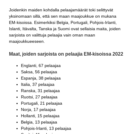
Joidenkin maiden kohdalla pelaajamäärät toki selittyvät
yksinomaan sillä, että sen maan maajoukkue on mukana
EM-kisoissa. Esimerkiksi Belgia, Portugali, Pohjois-Irlanti,
Islanti, Itävalta, Tanska ja Suomi ovat sellaisia maita, joiden
sarjoista on valittuja pelaajia vain oman maan
maajoukkueeseen.
Maat, joiden sarjoista on pelaajia EM-kisoissa 2022
Englanti, 67 pelaajaa
Saksa, 56 pelaajaa
Espanja, 38 pelaajaa
Italia, 37 pelaajaa
Ranska, 31 pelaajaa
Ruotsi, 27 pelaajaa
Portugali, 21 pelaajaa
Norja, 17 pelaajaa
Hollanti, 15 pelaajaa
Belgia, 13 pelaajaa
Pohjois-Irlanti, 13 pelaajaa