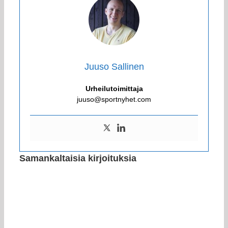
Juuso Sallinen
Urheilutoimittaja
juuso@sportnyhet.com
Samankaltaisia kirjoituksia