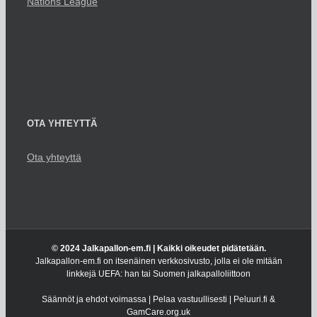
Nations League
OTA YHTEYTTÄ
Ota yhteyttä
© 2024 Jalkapallon-em.fi | Kaikki oikeudet pidätetään.
Jalkapallon-em.fi on itsenäinen verkkosivusto, jolla ei ole mitään
linkkejä UEFA: han tai Suomen jalkapalloliittoon
Säännöt ja ehdot voimassa | Pelaa vastuullisesti | Peluuri.fi &
GamCare.org.uk