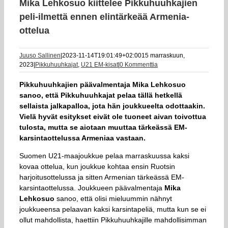
Mika Lehkosuo kiittelee Pikkuhuuhkajien
peli-ilmettä ennen elintärkeää Armenia-
ottelua
Juuso Sallinen
|
2023-11-14T19:01:49+02:00
15 marraskuun,
2023
|
Pikkuhuuhkajat
,
U21 EM-kisat
|
0 Kommenttia
Pikkuhuuhkajien päävalmentaja Mika Lehkosuo
sanoo, että Pikkuhuuhkajat pelaa tällä hetkellä
sellaista jalkapalloa, jota hän joukkueelta odottaakin.
Vielä hyvät esitykset eivät ole tuoneet aivan toivottua
tulosta, mutta se aiotaan muuttaa tärkeässä EM-
karsintaottelussa Armeniaa vastaan.
Suomen U21-maajoukkue pelaa marraskuussa kaksi
kovaa ottelua, kun joukkue kohtaa ensin Ruotsin
harjoitusottelussa ja sitten Armenian tärkeässä EM-
karsintaottelussa. Joukkueen päävalmentaja
Mika
Lehkosuo
sanoo, että olisi mieluummin nähnyt
joukkueensa pelaavan kaksi karsintapeliä, mutta kun se ei
ollut mahdollista, haettiin Pikkuhuuhkajille mahdollisimman