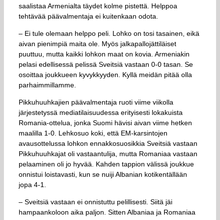
saalistaa Armenialta täydet kolme pistettä. Helppoa
tehtävää päävalmentaja ei kuitenkaan odota.
– Ei tule olemaan helppo peli. Lohko on tosi tasainen, eikä
aivan pienimpiä maita ole. Myös jalkapallojättiläiset
puuttuu, mutta kaikki lohkon maat on kovia. Armeniakin
pelasi edellisessä pelissä Sveitsiä vastaan 0-0 tasan. Se
osoittaa joukkueen kyvykkyyden. Kyllä meidän pitää olla
parhaimmillamme.
Pikkuhuuhkajien päävalmentaja ruoti viime viikolla
järjestetyssä mediatilaisuudessa erityisesti lokakuista
Romania-ottelua, jonka Suomi hävisi aivan viime hetken
maalilla 1-0. Lehkosuo koki, että EM-karsintojen
avausottelussa lohkon ennakkosuosikkia Sveitsiä vastaan
Pikkuhuuhkajat oli vastaantulija, mutta Romaniaa vastaan
pelaaminen oli jo hyvää. Kahden tappion välissä joukkue
onnistui loistavasti, kun se nuiji Albanian kotikentällään
jopa 4-1.
– Sveitsiä vastaan ei onnistuttu pelillisesti. Siitä jäi
hampaankoloon aika paljon. Sitten Albaniaa ja Romaniaa