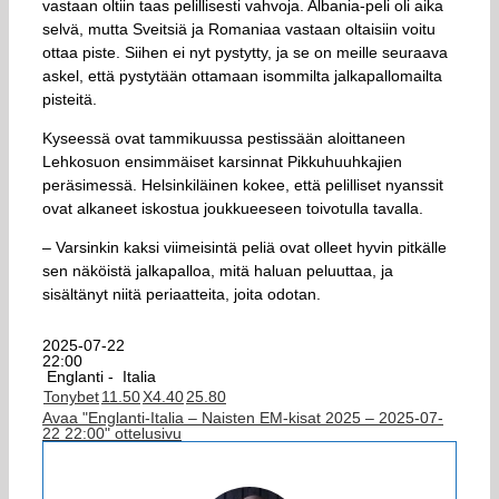
vastaan oltiin taas pelillisesti vahvoja. Albania-peli oli aika
selvä, mutta Sveitsiä ja Romaniaa vastaan oltaisiin voitu
ottaa piste. Siihen ei nyt pystytty, ja se on meille seuraava
askel, että pystytään ottamaan isommilta jalkapallomailta
pisteitä.
Kyseessä ovat tammikuussa pestissään aloittaneen
Lehkosuon ensimmäiset karsinnat Pikkuhuuhkajien
peräsimessä. Helsinkiläinen kokee, että pelilliset nyanssit
ovat alkaneet iskostua joukkueeseen toivotulla tavalla.
– Varsinkin kaksi viimeisintä peliä ovat olleet hyvin pitkälle
sen näköistä jalkapalloa, mitä haluan peluuttaa, ja
sisältänyt niitä periaatteita, joita odotan.
2025-07-22
22:00
Englanti -
Italia
Tonybet
1
1.50
X
4.40
2
5.80
Avaa "Englanti-Italia – Naisten EM-kisat 2025 – 2025-07-
22 22:00" ottelusivu