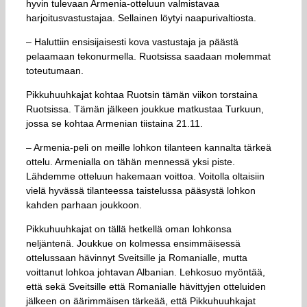
hyvin tulevaan Armenia-otteluun valmistavaa
harjoitusvastustajaa. Sellainen löytyi naapurivaltiosta.
– Haluttiin ensisijaisesti kova vastustaja ja päästä
pelaamaan tekonurmella. Ruotsissa saadaan molemmat
toteutumaan.
Pikkuhuuhkajat kohtaa Ruotsin tämän viikon torstaina
Ruotsissa. Tämän jälkeen joukkue matkustaa Turkuun,
jossa se kohtaa Armenian tiistaina 21.11.
– Armenia-peli on meille lohkon tilanteen kannalta tärkeä
ottelu. Armenialla on tähän mennessä yksi piste.
Lähdemme otteluun hakemaan voittoa. Voitolla oltaisiin
vielä hyvässä tilanteessa taistelussa pääsystä lohkon
kahden parhaan joukkoon.
Pikkuhuuhkajat on tällä hetkellä oman lohkonsa
neljäntenä. Joukkue on kolmessa ensimmäisessä
ottelussaan hävinnyt Sveitsille ja Romanialle, mutta
voittanut lohkoa johtavan Albanian. Lehkosuo myöntää,
että sekä Sveitsille että Romanialle hävittyjen otteluiden
jälkeen on äärimmäisen tärkeää, että Pikkuhuuhkajat