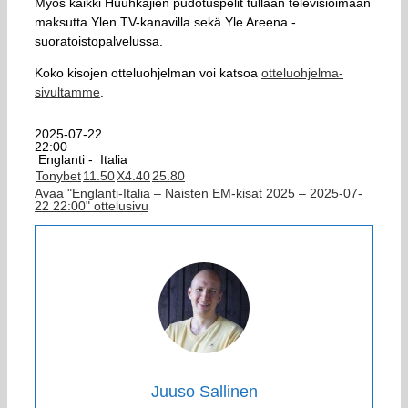
Myös kaikki Huuhkajien pudotuspelit tullaan televisioimaan
maksutta Ylen TV-kanavilla sekä Yle Areena -
suoratoistopalvelussa.
Koko kisojen otteluohjelman voi katsoa
otteluohjelma-
sivultamme
.
2025-07-22
22:00
Englanti -
Italia
Tonybet
1
1.50
X
4.40
2
5.80
Avaa "Englanti-Italia – Naisten EM-kisat 2025 – 2025-07-
22 22:00" ottelusivu
Juuso Sallinen