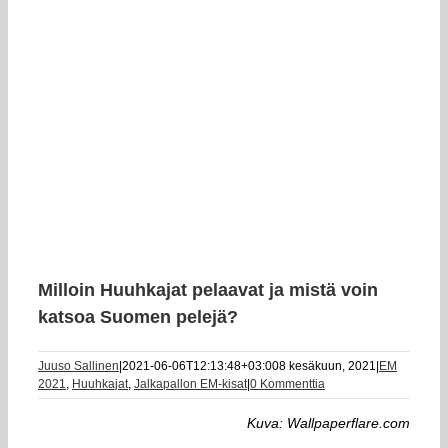
Milloin Huuhkajat pelaavat ja mistä voin
katsoa Suomen pelejä?
Juuso Sallinen
|
2021-06-06T12:13:48+03:00
8 kesäkuun, 2021
|
EM
2021
,
Huuhkajat
,
Jalkapallon EM-kisat
|
0 Kommenttia
Kuva: Wallpaperflare.com