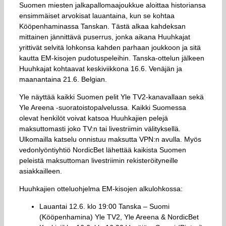
Suomen miesten jalkapallomaajoukkue aloittaa historiansa
ensimmäiset arvokisat lauantaina, kun se kohtaa
Kööpenhaminassa Tanskan. Tästä alkaa kahdeksan
mittainen jännittävä puserrus, jonka aikana Huuhkajat
yrittivät selvitä lohkonsa kahden parhaan joukkoon ja sitä
kautta EM-kisojen pudotuspeleihin. Tanska-ottelun jälkeen
Huuhkajat kohtaavat keskiviikkona 16.6. Venäjän ja
maanantaina 21.6. Belgian.
Yle näyttää kaikki Suomen pelit Yle TV2-kanavallaan sekä
Yle Areena -suoratoistopalvelussa. Kaikki Suomessa
olevat henkilöt voivat katsoa Huuhkajien pelejä
maksuttomasti joko TV:n tai livestriimin välityksellä.
Ulkomailla katselu onnistuu maksutta VPN:n avulla. Myös
vedonlyöntiyhtiö NordicBet lähettää kaikista Suomen
peleistä maksuttoman livestriimin rekisteröityneille
asiakkailleen.
Huuhkajien otteluohjelma EM-kisojen alkulohkossa:
Lauantai 12.6. klo 19:00 Tanska – Suomi
(Kööpenhamina) Yle TV2, Yle Areena & NordicBet