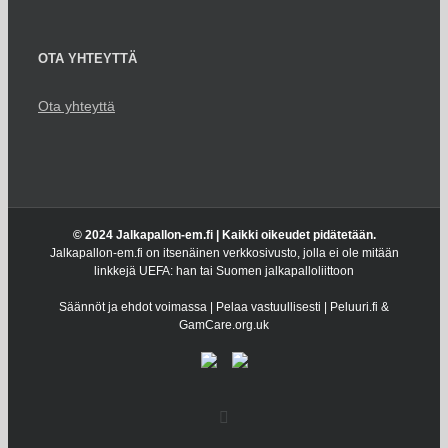
OTA YHTEYTTÄ
Ota yhteyttä
© 2024 Jalkapallon-em.fi | Kaikki oikeudet pidätetään.
Jalkapallon-em.fi on itsenäinen verkkosivusto, jolla ei ole mitään
linkkejä UEFA: han tai Suomen jalkapalloliittoon
Säännöt ja ehdot voimassa | Pelaa vastuullisesti | Peluuri.fi &
GamCare.org.uk
Facebook