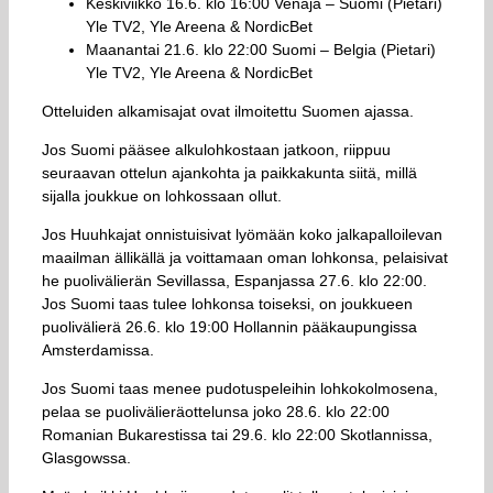
Keskiviikko 16.6. klo 16:00 Venäjä – Suomi (Pietari)
Yle TV2, Yle Areena & NordicBet
Maanantai 21.6. klo 22:00 Suomi – Belgia (Pietari)
Yle TV2, Yle Areena & NordicBet
Otteluiden alkamisajat ovat ilmoitettu Suomen ajassa.
Jos Suomi pääsee alkulohkostaan jatkoon, riippuu
seuraavan ottelun ajankohta ja paikkakunta siitä, millä
sijalla joukkue on lohkossaan ollut.
Jos Huuhkajat onnistuisivat lyömään koko jalkapalloilevan
maailman ällikällä ja voittamaan oman lohkonsa, pelaisivat
he puolivälierän Sevillassa, Espanjassa 27.6. klo 22:00.
Jos Suomi taas tulee lohkonsa toiseksi, on joukkueen
puolivälierä 26.6. klo 19:00 Hollannin pääkaupungissa
Amsterdamissa.
Jos Suomi taas menee pudotuspeleihin lohkokolmosena,
pelaa se puolivälieräottelunsa joko 28.6. klo 22:00
Romanian Bukarestissa tai 29.6. klo 22:00 Skotlannissa,
Glasgowssa.