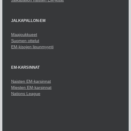
Jalkapallon naisten EM-kisat
JALKAPALLON-EM
Maajoukkueet
Suomen ottelut
EM-kisojen lipunmyynti
EM-KARSINNAT
Naisten EM-karsinnat
Miesten EM-karsinnat
Nations League