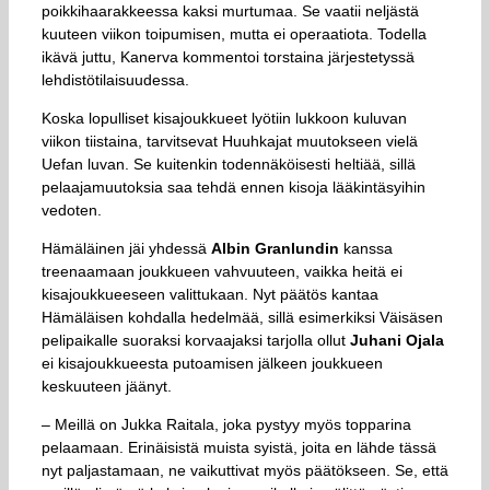
poikkihaarakkeessa kaksi murtumaa. Se vaatii neljästä
kuuteen viikon toipumisen, mutta ei operaatiota. Todella
ikävä juttu, Kanerva kommentoi torstaina järjestetyssä
lehdistötilaisuudessa.
Koska lopulliset kisajoukkueet lyötiin lukkoon kuluvan
viikon tiistaina, tarvitsevat Huuhkajat muutokseen vielä
Uefan luvan. Se kuitenkin todennäköisesti heltiää, sillä
pelaajamuutoksia saa tehdä ennen kisoja lääkintäsyihin
vedoten.
Hämäläinen jäi yhdessä
Albin Granlundin
kanssa
treenaamaan joukkueen vahvuuteen, vaikka heitä ei
kisajoukkueeseen valittukaan. Nyt päätös kantaa
Hämäläisen kohdalla hedelmää, sillä esimerkiksi Väisäsen
pelipaikalle suoraksi korvaajaksi tarjolla ollut
Juhani Ojala
ei kisajoukkueesta putoamisen jälkeen joukkueen
keskuuteen jäänyt.
– Meillä on Jukka Raitala, joka pystyy myös topparina
pelaamaan. Erinäisistä muista syistä, joita en lähde tässä
nyt paljastamaan, ne vaikuttivat myös päätökseen. Se, että