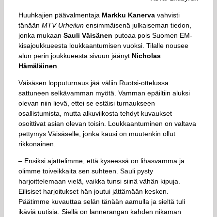
Huuhkajien päävalmentaja
Markku Kanerva
vahvisti
tänään
MTV Urheilun
ensimmäisenä julkaiseman tiedon,
jonka mukaan
Sauli Väisänen
putoaa pois Suomen EM-
kisajoukkueesta loukkaantumisen vuoksi. Tilalle nousee
alun perin joukkueesta sivuun jäänyt
Nicholas
Hämäläinen
.
Väisäsen lopputurnaus jää väliin Ruotsi-ottelussa
sattuneen selkävamman myötä. Vamman epäiltiin aluksi
olevan niin lievä, ettei se estäisi turnaukseen
osallistumista, mutta alkuviikosta tehdyt kuvaukset
osoittivat asian olevan toisin. Loukkaantuminen on valtava
pettymys Väisäselle, jonka kausi on muutenkin ollut
rikkonainen.
– Ensiksi ajattelimme, että kyseessä on lihasvamma ja
olimme toiveikkaita sen suhteen. Sauli pysty
harjoittelemaan vielä, vaikka tunsi siinä vähän kipuja.
Eilisiset harjoitukset hän joutui jättämään kesken.
Päätimme kuvauttaa selän tänään aamulla ja sieltä tuli
ikäviä uutisia. Siellä on lannerangan kahden nikaman