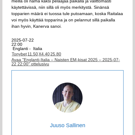
meillä oli nämä kaksi pelaajaa paikalla ja välittömästi
käytettävissä, niin sillä oli myös merkitystä. Sinänsä
topparien määrä ei tuossa tule putoamaan, koska Raitalaa
voi myös käyttää topparina ja on pelannut sillä paikalla
ihan hyvin, Kanerva sanoi.
2025-07-22
22:00
Englanti -
Italia
Tonybet
1
1.50
X
4.40
2
5.80
Avaa "Englanti-Italia – Naisten EM-kisat 2025 – 2025-07-
22 22:00" ottelusivu
Juuso Sallinen