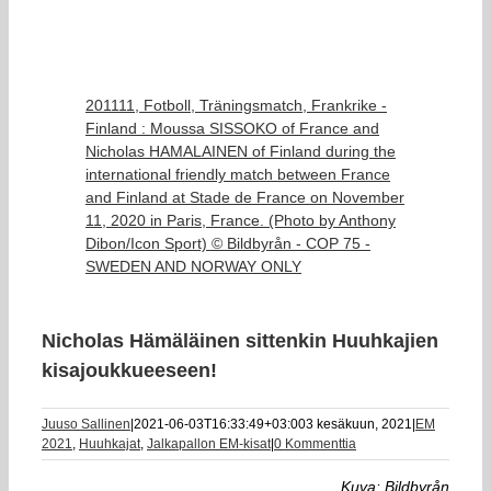
201111, Fotboll, Träningsmatch, Frankrike -
Finland : Moussa SISSOKO of France and
Nicholas HAMALAINEN of Finland during the
international friendly match between France
and Finland at Stade de France on November
11, 2020 in Paris, France. (Photo by Anthony
Dibon/Icon Sport) © Bildbyrån - COP 75 -
SWEDEN AND NORWAY ONLY
Nicholas Hämäläinen sittenkin Huuhkajien
kisajoukkueeseen!
Juuso Sallinen
|
2021-06-03T16:33:49+03:00
3 kesäkuun, 2021
|
EM
2021
,
Huuhkajat
,
Jalkapallon EM-kisat
|
0 Kommenttia
Kuva: Bildbyrån