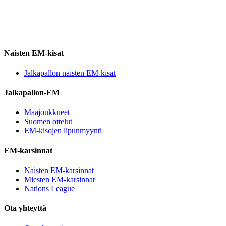
Naisten EM-kisat
Jalkapallon naisten EM-kisat
Jalkapallon-EM
Maajoukkueet
Suomen ottelut
EM-kisojen lipunmyynti
EM-karsinnat
Naisten EM-karsinnat
Miesten EM-karsinnat
Nations League
Ota yhteyttä