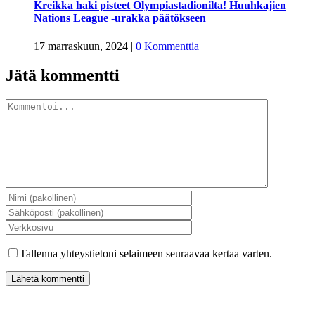
Kreikka haki pisteet Olympiastadionilta! Huuhkajien
Nations League -urakka päätökseen
17 marraskuun, 2024
|
0 Kommenttia
Jätä kommentti
Kommentti
Tallenna yhteystietoni selaimeen seuraavaa kertaa varten.