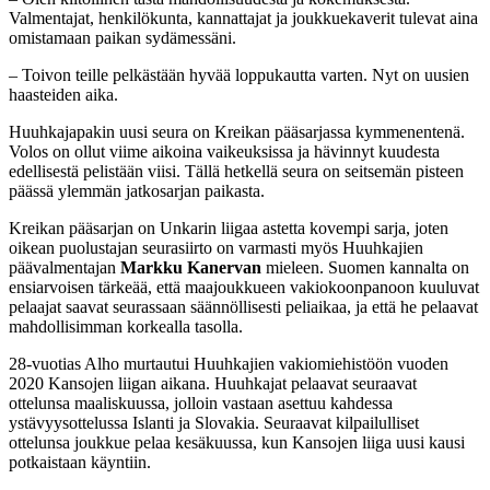
Valmentajat, henkilökunta, kannattajat ja joukkuekaverit tulevat aina
omistamaan paikan sydämessäni.
– Toivon teille pelkästään hyvää loppukautta varten. Nyt on uusien
haasteiden aika.
Huuhkajapakin uusi seura on Kreikan pääsarjassa kymmenentenä.
Volos on ollut viime aikoina vaikeuksissa ja hävinnyt kuudesta
edellisestä pelistään viisi. Tällä hetkellä seura on seitsemän pisteen
päässä ylemmän jatkosarjan paikasta.
Kreikan pääsarjan on Unkarin liigaa astetta kovempi sarja, joten
oikean puolustajan seurasiirto on varmasti myös Huuhkajien
päävalmentajan
Markku Kanervan
mieleen. Suomen kannalta on
ensiarvoisen tärkeää, että maajoukkueen vakiokoonpanoon kuuluvat
pelaajat saavat seurassaan säännöllisesti peliaikaa, ja että he pelaavat
mahdollisimman korkealla tasolla.
28-vuotias Alho murtautui Huuhkajien vakiomiehistöön vuoden
2020 Kansojen liigan aikana. Huuhkajat pelaavat seuraavat
ottelunsa maaliskuussa, jolloin vastaan asettuu kahdessa
ystävyysottelussa Islanti ja Slovakia. Seuraavat kilpailulliset
ottelunsa joukkue pelaa kesäkuussa, kun Kansojen liiga uusi kausi
potkaistaan käyntiin.