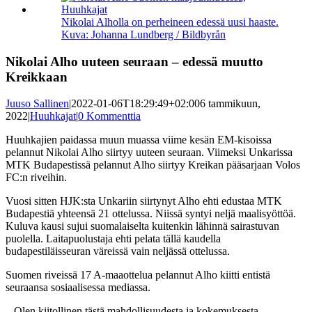
kuvaa
isompana
Nikolai Alholla on perheineen edessä uusi haaste.
Kuva: Johanna Lundberg / Bildbyrån
Nikolai Alho uuteen seuraan – edessä muutto
Kreikkaan
Juuso Sallinen
|
2022-01-06T18:29:49+02:00
6 tammikuun,
2022
|
Huuhkajat
|
0 Kommenttia
Huuhkajien paidassa muun muassa viime kesän EM-kisoissa
pelannut Nikolai Alho siirtyy uuteen seuraan. Viimeksi Unkarissa
MTK Budapestissä pelannut Alho siirtyy Kreikan pääsarjaan Volos
FC:n riveihin.
Vuosi sitten HJK:sta Unkariin siirtynyt Alho ehti edustaa MTK
Budapestiä yhteensä 21 ottelussa. Niissä syntyi neljä maalisyöttöä.
Kuluva kausi sujui suomalaiselta kuitenkin lähinnä sairastuvan
puolella. Laitapuolustaja ehti pelata tällä kaudella
budapestiläisseuran väreissä vain neljässä ottelussa.
Suomen riveissä 17 A-maaottelua pelannut Alho kiitti entistä
seuraansa sosiaalisessa mediassa.
– Olen kiitollinen tästä mahdollisuudesta ja kokemuksesta.