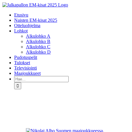
Skip
to
Etusivu
content
Naisten EM-kisat 2025
Otteluohjelma
Lohkot
Alkulohko A
Alkulohko B
Alkulohko C
Alkulohko D
Pudotuspelit
Tulokset
Televisiointi
Maajoukkueet
Etsi
...
Katso