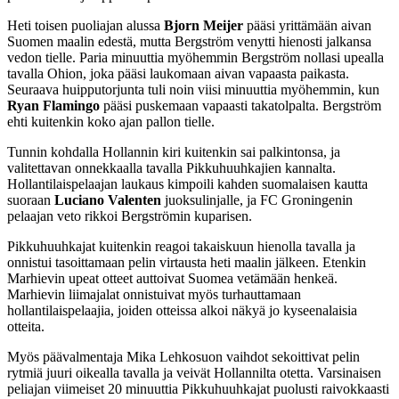
Heti toisen puoliajan alussa
Bjorn Meijer
pääsi yrittämään aivan
Suomen maalin edestä, mutta Bergström venytti hienosti jalkansa
vedon tielle. Paria minuuttia myöhemmin Bergström nollasi upealla
tavalla Ohion, joka pääsi laukomaan aivan vapaasta paikasta.
Seuraava huipputorjunta tuli noin viisi minuuttia myöhemmin, kun
Ryan Flamingo
pääsi puskemaan vapaasti takatolpalta. Bergström
ehti kuitenkin koko ajan pallon tielle.
Tunnin kohdalla Hollannin kiri kuitenkin sai palkintonsa, ja
valitettavan onnekkaalla tavalla Pikkuhuuhkajien kannalta.
Hollantilaispelaajan laukaus kimpoili kahden suomalaisen kautta
suoraan
Luciano Valenten
juoksulinjalle, ja FC Groningenin
pelaajan veto rikkoi Bergströmin kuparisen.
Pikkuhuuhkajat kuitenkin reagoi takaiskuun hienolla tavalla ja
onnistui tasoittamaan pelin virtausta heti maalin jälkeen. Etenkin
Marhievin upeat otteet auttoivat Suomea vetämään henkeä.
Marhievin liimajalat onnistuivat myös turhauttamaan
hollantilaispelaajia, joiden otteissa alkoi näkyä jo kyseenalaisia
otteita.
Myös päävalmentaja Mika Lehkosuon vaihdot sekoittivat pelin
rytmiä juuri oikealla tavalla ja veivät Hollannilta otetta. Varsinaisen
peliajan viimeiset 20 minuuttia Pikkuhuuhkajat puolusti raivokkaasti