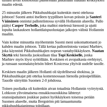
tuhlasi aivan loistotontin päästessään jatkamaan matalan keskityksen
maalin edestä.
25 minuutin jälkeen Pikkuhuuhkajat kuitenkin meni ottelussa
johtoon! Suomi antoi itselleen tyypillisen kovan prässin ja
Santeri
Väänänen
onnistui pallonriistossa syvällä Hollannin alueella. Pallo
päätyi
Casper Terholle,
joka malttoi mielensä hienosti ja ujutti
lopulta laukauksen hollantilaispuolustajan jalkojen välistä Hollannin
maaliin.
Vain kolme minuuttia myöhemmin Suomi meni uskomattomasti jo
kahden maalin johtoon. Tällä kertaa pallonriistosta vastasi Marhiev,
joka käynnisti Pikkuhuuhkajien nopean vastahyökkäyksen.
Naatan
Skyttä
teki hienolla juoksullaan tilaa
Topi Keskiselle,
jonka
Marhiev myös löysi syötöllään. Keskinen ei avopaikasta erehtynyt,
ja runsaan suomalaisyleisön bileet Kosicessa yltyivät uudelle tasolle.
Keskisen maalin jälkeen Hollanti oli täydellisessä shokissa, ja
Pikkuhuuhkajat piti ottelua komennossaan hienolla prässipelillään.
Tauolle siirryttiin Suomen 2-0 johdossa.
Toinen puoliaika oli kuitenkin aivan totaalista Hollannin vyörytystä.
Lohkoon ylivoimaisena ennakkosuosikkina lähtenyt
oranssipaitainen joukkue painoi hyökkäyksen toisensa perään
Suomen alueelle, mutta Bergström piti lamaantunutta
pikkuhuuhkajanippua tolpillaan.