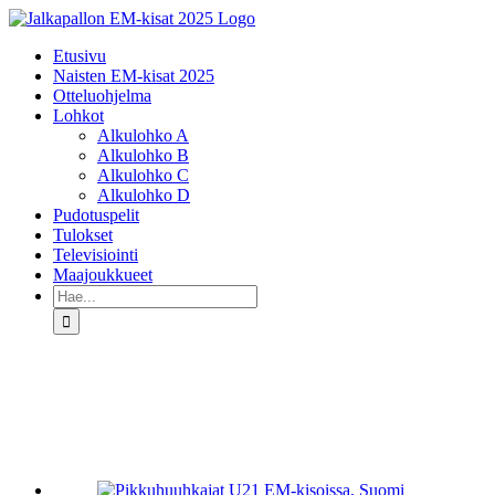
Skip
to
Etusivu
content
Naisten EM-kisat 2025
Otteluohjelma
Lohkot
Alkulohko A
Alkulohko B
Alkulohko C
Alkulohko D
Pudotuspelit
Tulokset
Televisiointi
Maajoukkueet
Etsi
...
Katso