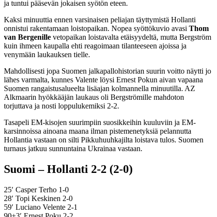
ja tuntui pääsevän jokaisen syötön eteen.
Kaksi minuuttia ennen varsinaisen peliajan täyttymistä Hollanti
onnistui rakentamaan loistopaikan. Nopea syöttökuvio avasi
Thom
van Bergenille
vetopaikan loistavalta etäisyydeltä, mutta Bergström
kuin ihmeen kaupalla ehti reagoimaan tilanteeseen ajoissa ja
venymään laukauksen tielle.
Mahdollisesti jopa Suomen jalkapallohistorian suurin voitto näytti jo
lähes varmalta, kunnes Valente löysi Ernest Pokun aivan vapaana
Suomen rangaistusalueelta lisäajan kolmannella minuutilla. AZ
Alkmaarin hyökkääjän laukaus oli Bergströmille mahdoton
torjuttava ja nosti loppulukemiksi 2-2.
Tasapeli EM-kisojen suurimpiin suosikkeihin kuuluviin ja EM-
karsinnoissa ainoana maana ilman pistemenetyksiä pelannutta
Hollantia vastaan on silti Pikkuhuuhkajilta loistava tulos. Suomen
turnaus jatkuu sunnuntaina Ukrainaa vastaan.
Suomi – Hollanti 2-2 (2-0)
25′ Casper Terho 1-0
28′ Topi Keskinen 2-0
59′ Luciano Velente 2-1
90+3′ Ernest Poku 2-2