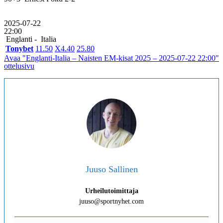
2025-07-22
22:00
Englanti -
Italia
Tonybet
1
1.50
X
4.40
2
5.80
Avaa "Englanti-Italia – Naisten EM-kisat 2025 – 2025-07-22 22:00"
ottelusivu
Juuso Sallinen
Urheilutoimittaja
juuso@sportnyhet.com