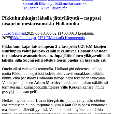
kuvaa
Suomi oli lähellä yllättää mestarisuosikki
isompana
Hollannin. Kuva: Bildbyrån
Pikkuhuuhkajat lähellä jättiyllätystä – nappasi
tasapelin mestarisuosikki Hollannilta
Juuso Sallinen
|
2025-06-13T00:02:11+03:00
13 kesäkuun,
2025
|
Pikkuhuuhkajat
,
U21 EM-kisat
|
0 Kommenttia
Pikkuhuuhkajat taisteli upean 2-2 tasapelin U21 EM-kisojen
suurimpiin voittajasuosikkeihin lukeutuvaa Hollantia vastaan
turnauksen avausottelussaan. Jopa jättimäinen yllätysvoitto oli
lähellä, sillä Suomi johti ottelua toisen puoliajan lisäajalle asti.
Ottelu alkoi valtavalla temmolla. Hollanti piti odotetusti palloa,
mutta Pikkuhuuhkajat iski todella aktiivisesti ennakkosuosikkiin
kiinni, eikä päästänyt Hollannin taitopelaajia tekemään taikojaan.
Vartin pelin jälkeen
Adam Marhiev
loukkaantui pahan näköisesti
törmätessään kulmapotkutilanteessa
Ville Kosken
kanssa, mutta
pystyi jatkamaan peliä.
Hetkeä myöhemmin
Lucas Bergström
joutui venymään ottelun
ensimmäiseen huipputorjuntaan, kun
Noah Ohio
pääsi yrittämään
maalintekoa lähietäisyydeltä. Vain minuuttia myöhemmin Ohio