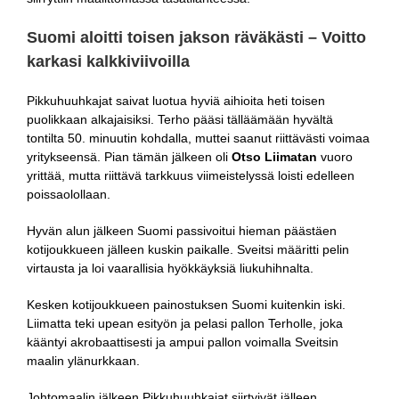
Suomi aloitti toisen jakson räväkästi – Voitto
karkasi kalkkiviivoilla
Pikkuhuuhkajat saivat luotua hyviä aihioita heti toisen
puolikkaan alkajaisiksi. Terho pääsi tälläämään hyvältä
tontilta 50. minuutin kohdalla, muttei saanut riittävästi voimaa
yritykseensä. Pian tämän jälkeen oli
Otso Liimatan
vuoro
yrittää, mutta riittävä tarkkuus viimeistelyssä loisti edelleen
poissaolollaan.
Hyvän alun jälkeen Suomi passivoitui hieman päästäen
kotijoukkueen jälleen kuskin paikalle. Sveitsi määritti pelin
virtausta ja loi vaarallisia hyökkäyksiä liukuhihnalta.
Kesken kotijoukkueen painostuksen Suomi kuitenkin iski.
Liimatta teki upean esityön ja pelasi pallon Terholle, joka
kääntyi akrobaattisesti ja ampui pallon voimalla Sveitsin
maalin ylänurkkaan.
Johtomaalin jälkeen Pikkuhuuhkajat siirtyivät jälleen