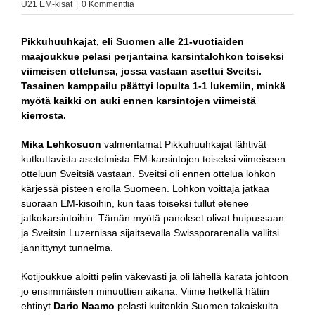
U21 EM-kisat
|
0 Kommenttia
Pikkuhuuhkajat, eli Suomen alle 21-vuotiaiden
maajoukkue pelasi perjantaina karsintalohkon toiseksi
viimeisen ottelunsa, jossa vastaan asettui Sveitsi.
Tasainen kamppailu päättyi lopulta 1-1 lukemiin, minkä
myötä kaikki on auki ennen karsintojen viimeistä
kierrosta.
Mika Lehkosuon
valmentamat Pikkuhuuhkajat lähtivät
kutkuttavista asetelmista EM-karsintojen toiseksi viimeiseen
otteluun Sveitsiä vastaan. Sveitsi oli ennen ottelua lohkon
kärjessä pisteen erolla Suomeen. Lohkon voittaja jatkaa
suoraan EM-kisoihin, kun taas toiseksi tullut etenee
jatkokarsintoihin. Tämän myötä panokset olivat huipussaan
ja Sveitsin Luzernissa sijaitsevalla Swissporarenalla vallitsi
jännittynyt tunnelma.
Kotijoukkue aloitti pelin väkevästi ja oli lähellä karata johtoon
jo ensimmäisten minuuttien aikana. Viime hetkellä hätiin
ehtinyt
Dario Naamo
pelasti kuitenkin Suomen takaiskulta