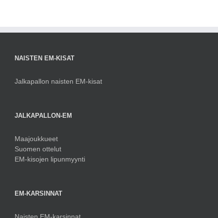
NAISTEN EM-KISAT
Jalkapallon naisten EM-kisat
JALKAPALLON-EM
Maajoukkueet
Suomen ottelut
EM-kisojen lipunmyynti
EM-KARSINNAT
Naisten EM-karsinnat