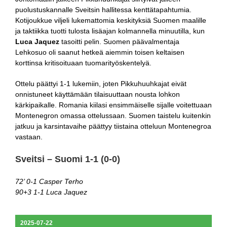
puolustuskannalle Sveitsin hallitessa kenttätapahtumia.
Kotijoukkue viljeli lukemattomia keskityksiä Suomen maalille
ja taktiikka tuotti tulosta lisäajan kolmannella minuutilla, kun
Luca Jaquez
tasoitti pelin. Suomen päävalmentaja
Lehkosuo oli saanut hetkeä aiemmin toisen keltaisen
korttinsa kritisoituaan tuomarityöskentelyä.
Ottelu päättyi 1-1 lukemiin, joten Pikkuhuuhkajat eivät
onnistuneet käyttämään tilaisuuttaan nousta lohkon
kärkipaikalle. Romania kiilasi ensimmäiselle sijalle voitettuaan
Montenegron omassa ottelussaan. Suomen taistelu kuitenkin
jatkuu ja karsintavaihe päättyy tiistaina otteluun Montenegroa
vastaan.
Sveitsi – Suomi 1-1 (0-0)
72’ 0-1 Casper Terho
90+3 1-1 Luca Jaquez
2025-07-22