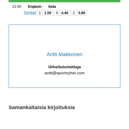
22:00
Englanti -
Italia
Tonybet
1
1.50
X
4.40
2
5.80
Antti Makkonen
Urheilutoimittaja
antti@sportnyhet.com
Samankaltaisia kirjoituksia