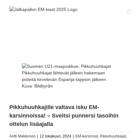
Skip
to
content
Katso
kuvaa
Pikkuhuuhkajat lähtevät jälleen hakemaan
isompana
pisteitä kirvelevän Espanja-tappion jälkeen.
Kuva: Bildbyrån
Pikkuhuuhkajille valtava isku EM-
karsinnoissa! – Sveitsi punnersi tasoihin
ottelun lisäajalla
Antti Makkonen
|
12 lokakuun, 2024
|
EM-karsinnat
,
Pikkuhuuhkajat
,