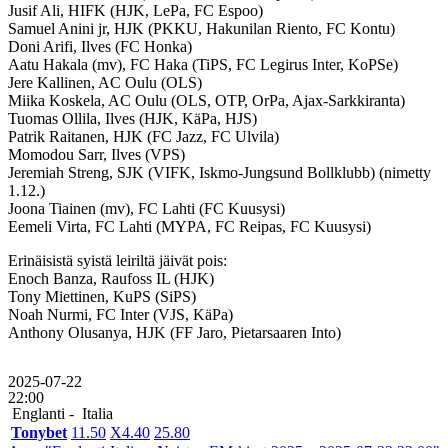
Jusif Ali, HIFK (HJK, LePa, FC Espoo)
Samuel Anini jr, HJK (PKKU, Hakunilan Riento, FC Kontu)
Doni Arifi, Ilves (FC Honka)
Aatu Hakala (mv), FC Haka (TiPS, FC Legirus Inter, KoPSe)
Jere Kallinen, AC Oulu (OLS)
Miika Koskela, AC Oulu (OLS, OTP, OrPa, Ajax-Sarkkiranta)
Tuomas Ollila, Ilves (HJK, KäPa, HJS)
Patrik Raitanen, HJK (FC Jazz, FC Ulvila)
Momodou Sarr, Ilves (VPS)
Jeremiah Streng, SJK (VIFK, Iskmo-Jungsund Bollklubb) (nimetty
1.12.)
Joona Tiainen (mv), FC Lahti (FC Kuusysi)
Eemeli Virta, FC Lahti (MYPA, FC Reipas, FC Kuusysi)
Erinäisistä syistä leiriltä jäivät pois:
Enoch Banza, Raufoss IL (HJK)
Tony Miettinen, KuPS (SiPS)
Noah Nurmi, FC Inter (VJS, KäPa)
Anthony Olusanya, HJK (FF Jaro, Pietarsaaren Into)
2025-07-22
22:00
Englanti -
Italia
Tonybet
1
1.50
X
4.40
2
5.80