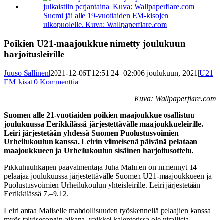
kuvaa
isompana
Suomi jäi alle 19-vuotiaiden EM-kisojen
ulkopuolelle. Kuva: Wallpaperflare.com
Poikien U21-maajoukkue nimetty joulukuun
harjoitusleirille
Juuso Sallinen
|
2021-12-06T12:51:24+02:00
6 joulukuun, 2021
|
U21
EM-kisat
|
0 Kommenttia
Kuva: Wallpaperflare.com
Suomen alle 21-vuotiaiden poikien maajoukkue osallistuu
joulukuussa Eerikkilässä järjestettävälle maajoukkueleirille.
Leiri järjestetään yhdessä Suomen Puolustusvoimien
Urheilukoulun kanssa. Leirin viimeisenä päivänä pelataan
maajoukkueen ja Urheilukoulun sisäinen harjoitusottelu.
Pikkuhuuhkajien päävalmentaja Juha Malinen on nimennyt 14
pelaajaa joulukuussa järjestettävälle Suomen U21-maajoukkueen ja
Puolustusvoimien Urheilukoulun yhteisleirille. Leiri järjestetään
Eerikkilässä 7.–9.12.
Leiri antaa Maliselle mahdollisuuden työskennellä pelaajien kanssa
myös talvisesongin aikana, vaikkei kalenterissa ole virallisia