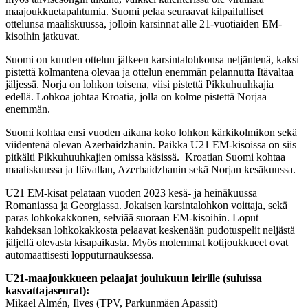
maajoukkuetapahtumia. Suomi pelaa seuraavat kilpailulliset
ottelunsa maaliskuussa, jolloin karsinnat alle 21-vuotiaiden EM-
kisoihin jatkuvat.
Suomi on kuuden ottelun jälkeen karsintalohkonsa neljäntenä, kaksi
pistettä kolmantena olevaa ja ottelun enemmän pelannutta Itävaltaa
jäljessä. Norja on lohkon toisena, viisi pistettä Pikkuhuuhkajia
edellä. Lohkoa johtaa Kroatia, jolla on kolme pistettä Norjaa
enemmän.
Suomi kohtaa ensi vuoden aikana koko lohkon kärkikolmikon sekä
viidentenä olevan Azerbaidzhanin. Paikka U21 EM-kisoissa on siis
pitkälti Pikkuhuuhkajien omissa käsissä. Kroatian Suomi kohtaa
maaliskuussa ja Itävallan, Azerbaidzhanin sekä Norjan kesäkuussa.
U21 EM-kisat pelataan vuoden 2023 kesä- ja heinäkuussa
Romaniassa ja Georgiassa. Jokaisen karsintalohkon voittaja, sekä
paras lohkokakkonen, selviää suoraan EM-kisoihin. Loput
kahdeksan lohkokakkosta pelaavat keskenään pudotuspelit neljästä
jäljellä olevasta kisapaikasta. Myös molemmat kotijoukkueet ovat
automaattisesti lopputurnauksessa.
U21-maajoukkueen pelaajat joulukuun leirille (suluissa
kasvattajaseurat):
Mikael Almén, Ilves (TPV, Parkunmäen Apassit)