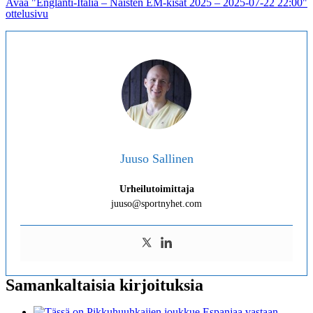
Avaa "Englanti-Italia – Naisten EM-kisat 2025 – 2025-07-22 22:00"
ottelusivu
Juuso Sallinen
Urheilutoimittaja
juuso@sportnyhet.com
Samankaltaisia kirjoituksia