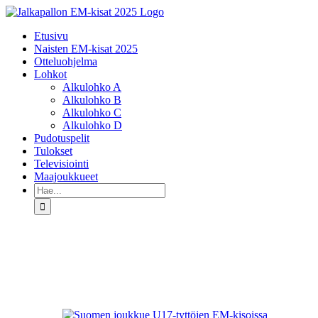
Skip
to
Etusivu
content
Naisten EM-kisat 2025
Otteluohjelma
Lohkot
Alkulohko A
Alkulohko B
Alkulohko C
Alkulohko D
Pudotuspelit
Tulokset
Televisiointi
Maajoukkueet
Etsi
...
Katso