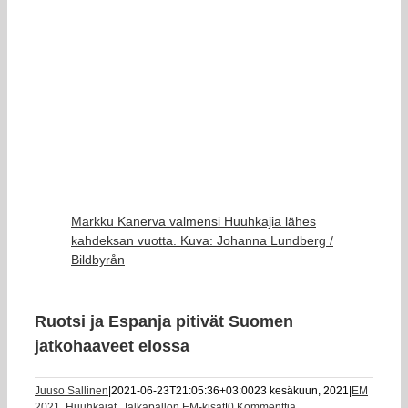
Markku Kanerva valmensi Huuhkajia lähes
kahdeksan vuotta. Kuva: Johanna Lundberg /
Bildbyrån
Ruotsi ja Espanja pitivät Suomen
jatkohaaveet elossa
Juuso Sallinen
|
2021-06-23T21:05:36+03:00
23 kesäkuun, 2021
|
EM
2021
,
Huuhkajat
,
Jalkapallon EM-kisat
|
0 Kommenttia