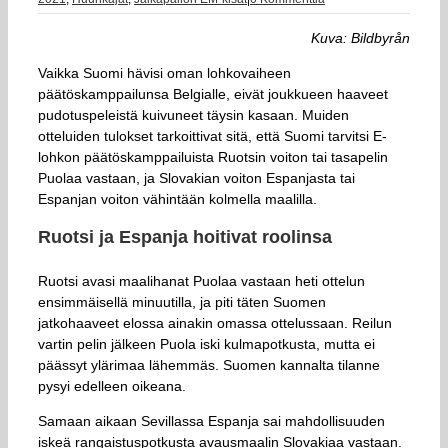
Kuva: Bildbyrån
Vaikka Suomi hävisi oman lohkovaiheen
päätöskamppailunsa Belgialle, eivät joukkueen haaveet
pudotuspeleistä kuivuneet täysin kasaan. Muiden
otteluiden tulokset tarkoittivat sitä, että Suomi tarvitsi E-
lohkon päätöskamppailuista Ruotsin voiton tai tasapelin
Puolaa vastaan, ja Slovakian voiton Espanjasta tai
Espanjan voiton vähintään kolmella maalilla.
Ruotsi ja Espanja hoitivat roolinsa
Ruotsi avasi maalihanat Puolaa vastaan heti ottelun
ensimmäisellä minuutilla, ja piti täten Suomen
jatkohaaveet elossa ainakin omassa ottelussaan. Reilun
vartin pelin jälkeen Puola iski kulmapotkusta, mutta ei
päässyt ylärimaa lähemmäs. Suomen kannalta tilanne
pysyi edelleen oikeana.
Samaan aikaan Sevillassa Espanja sai mahdollisuuden
iskeä rangaistuspotkusta avausmaalin Slovakiaa vastaan.