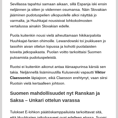
Sevillassa tapahtui samaan aikaan, sillä Espanja iski ensin
neljännen ja sitten jo viidennen osumansa. Näin Slovakian
jääminen pudotuspelien ulkopuolelle alkoi näyttää jo
varmalta, ja Huuhkajat nousisivat lohkokolmosten
vertailussa ainakin Slovakian edelle.
Puola kuitenkin nousi vielä aiheuttamaan hikikarpaloita
Huuhkajat-fanien ohimoille. Lewandowski toi joukkueen jo
tasoihin aivan ottelun lopussa ja kohotti puolalaisten
toiveita jatkopaikasta. Puolan voitto tarkoittaisi Suomen
putoamista pudotuspeleistä.
Ruotsi ei kuitenkin aikonut antaa itänaapurinsa kärsiä sen
takia. Neljännellä lisäminuutilla Kulusevski vapautti
Viktor
Claessonin
läpiajoon, eikä Claesson erehtynyt, vaan siirsi
Ruotsin vielä kertaalleen johtoon.
Suomen mahdollisuudet nyt Ranskan ja
Saksa – Unkari ottelun varassa
Tulokset E-lohkon päätöskamppailuista tarkoittavat sitä,
että Huuhkajien jatkohaaveet ovat edelleen elossa. Suomi