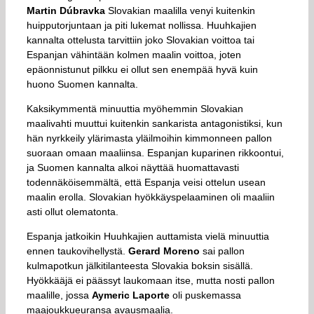
Martin Dúbravka
Slovakian maalilla venyi kuitenkin
huipputorjuntaan ja piti lukemat nollissa. Huuhkajien
kannalta ottelusta tarvittiin joko Slovakian voittoa tai
Espanjan vähintään kolmen maalin voittoa, joten
epäonnistunut pilkku ei ollut sen enempää hyvä kuin
huono Suomen kannalta.
Kaksikymmentä minuuttia myöhemmin Slovakian
maalivahti muuttui kuitenkin sankarista antagonistiksi, kun
hän nyrkkeily ylärimasta yläilmoihin kimmonneen pallon
suoraan omaan maaliinsa. Espanjan kuparinen rikkoontui,
ja Suomen kannalta alkoi näyttää huomattavasti
todennäköisemmältä, että Espanja veisi ottelun usean
maalin erolla. Slovakian hyökkäyspelaaminen oli maaliin
asti ollut olematonta.
Espanja jatkoikin Huuhkajien auttamista vielä minuuttia
ennen taukovihellystä.
Gerard Moreno
sai pallon
kulmapotkun jälkitilanteesta Slovakia boksin sisällä.
Hyökkääjä ei päässyt laukomaan itse, mutta nosti pallon
maalille, jossa
Aymeric Laporte
oli puskemassa
maajoukkueuransa avausmaalia.