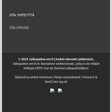
OTA YHTEYTTÄ
Ota yhteyttä
© 2024 Jalkapallon-em.fi | Kaikki oikeudet pidätetään.
Jalkapallon-em.fi on itsenäinen verkkosivusto, jolla ei ole mitään
linkkejä UEFA: han tai Suomen jalkapalloliittoon
Säännöt ja ehdot voimassa | Pelaa vastuullisesti | Peluuri.fi &
GamCare.org.uk
Facebook