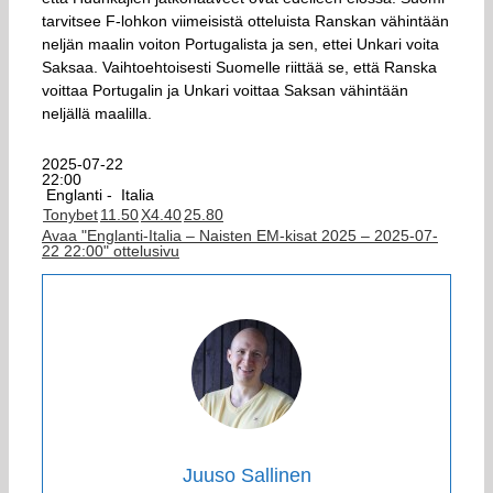
tarvitsee F-lohkon viimeisistä otteluista Ranskan vähintään
neljän maalin voiton Portugalista ja sen, ettei Unkari voita
Saksaa. Vaihtoehtoisesti Suomelle riittää se, että Ranska
voittaa Portugalin ja Unkari voittaa Saksan vähintään
neljällä maalilla.
2025-07-22
22:00
Englanti -
Italia
Tonybet
1
1.50
X
4.40
2
5.80
Avaa "Englanti-Italia – Naisten EM-kisat 2025 – 2025-07-
22 22:00" ottelusivu
Juuso Sallinen