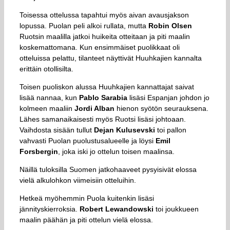
Toisessa ottelussa tapahtui myös aivan avausjakson
lopussa. Puolan peli alkoi rullata, mutta
Robin Olsen
Ruotsin maalilla jatkoi huikeita otteitaan ja piti maalin
koskemattomana. Kun ensimmäiset puolikkaat oli
otteluissa pelattu, tilanteet näyttivät Huuhkajien kannalta
erittäin otollisilta.
Toisen puoliskon alussa Huuhkajien kannattajat saivat
lisää nannaa, kun
Pablo Sarabia
lisäsi Espanjan johdon jo
kolmeen maaliin
Jordi Alban
hienon syötön seurauksena.
Lähes samanaikaisesti myös Ruotsi lisäsi johtoaan.
Vaihdosta sisään tullut
Dejan Kulusevski
toi pallon
vahvasti Puolan puolustusalueelle ja löysi
Emil
Forsbergin
, joka iski jo ottelun toisen maalinsa.
Näillä tuloksilla Suomen jatkohaaveet pysyisivät elossa
vielä alkulohkon viimeisiin otteluihin.
Hetkeä myöhemmin Puola kuitenkin lisäsi
jännityskierroksia.
Robert Lewandowski
toi joukkueen
maalin päähän ja piti ottelun vielä elossa.