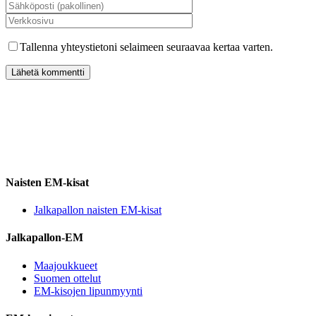
Tallenna yhteystietoni selaimeen seuraavaa kertaa varten.
Naisten EM-kisat
Jalkapallon naisten EM-kisat
Jalkapallon-EM
Maajoukkueet
Suomen ottelut
EM-kisojen lipunmyynti