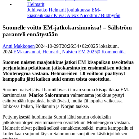
kuvaa
isompana
Juhlivatko Helmarit joulukuussa EM-
kiaspaikkaa? Kuva: Alexx Nicodim / Bildbyrån
Suomelle voitto EM-jatkokarsinnoissa! – Sällström
paranteli ennätystään
Antti Makkonen
|
2024-10-29T20:26:34+02:00
25 lokakuun,
2024
|
EM-karsinnat
,
Helmarit
,
Naisten EM 2025
|
0 Kommenttia
Suomen naisten maajoukkue jatkoi EM-kisapaikan tavoittelua
perjantaina pelattuaan jatkokarsintojen ensimmäisen ottelun
Montenegroa vastaan. Helmareiden 1-0 voittoon päättynyt
kamppailu jätti kaiken auki ennen toista osaottelua.
Suomen naiset jäivät harmittavasti ilman suoraa kisapaikkaa EM-
karsinnoissa.
Marko Salorannan
valmentama joukkue pystyi
esiintymään lupauksia herättävästi, mutta jäi lopulta vaikeassa
lohkossa Italian, Hollannin ja Norjan taakse.
Pettymyksestä huolimatta Suomi lähti suurin odotuksiin
jatkokarsintojen ensimmäiseen osaotteluun Montenegroa vastaan.
Helmarit olivat pelissä selkeä ennakkosuosikki, mutta kamppailu ei
kuitenkaan sujunut täysin Salorannan suojattien käsikirjoituksen