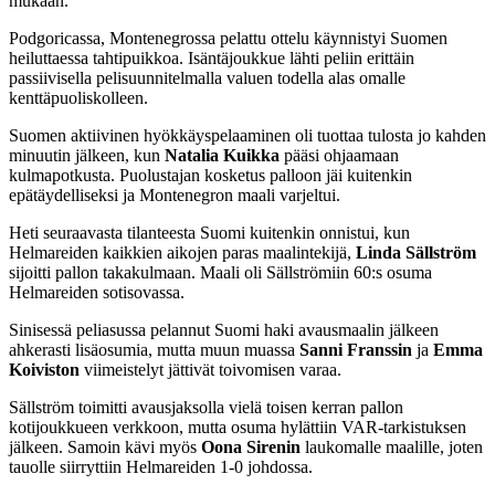
mukaan.
Podgoricassa, Montenegrossa pelattu ottelu käynnistyi Suomen
heiluttaessa tahtipuikkoa. Isäntäjoukkue lähti peliin erittäin
passiivisella pelisuunnitelmalla valuen todella alas omalle
kenttäpuoliskolleen.
Suomen aktiivinen hyökkäyspelaaminen oli tuottaa tulosta jo kahden
minuutin jälkeen, kun
Natalia Kuikka
pääsi ohjaamaan
kulmapotkusta. Puolustajan kosketus palloon jäi kuitenkin
epätäydelliseksi ja Montenegron maali varjeltui.
Heti seuraavasta tilanteesta Suomi kuitenkin onnistui, kun
Helmareiden kaikkien aikojen paras maalintekijä,
Linda Sällström
sijoitti pallon takakulmaan. Maali oli Sällströmiin 60:s osuma
Helmareiden sotisovassa.
Sinisessä peliasussa pelannut Suomi haki avausmaalin jälkeen
ahkerasti lisäosumia, mutta muun muassa
Sanni Franssin
ja
Emma
Koiviston
viimeistelyt jättivät toivomisen varaa.
Sällström toimitti avausjaksolla vielä toisen kerran pallon
kotijoukkueen verkkoon, mutta osuma hylättiin VAR-tarkistuksen
jälkeen. Samoin kävi myös
Oona Sirenin
laukomalle maalille, joten
tauolle siirryttiin Helmareiden 1-0 johdossa.