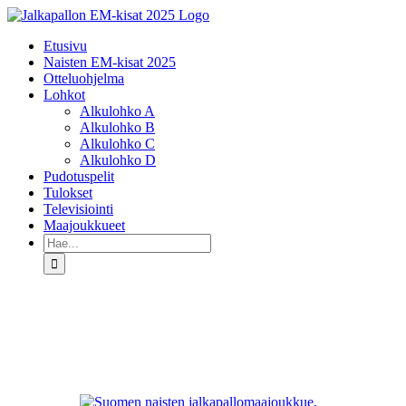
Skip
to
Etusivu
content
Naisten EM-kisat 2025
Otteluohjelma
Lohkot
Alkulohko A
Alkulohko B
Alkulohko C
Alkulohko D
Pudotuspelit
Tulokset
Televisiointi
Maajoukkueet
Etsi
...
Katso