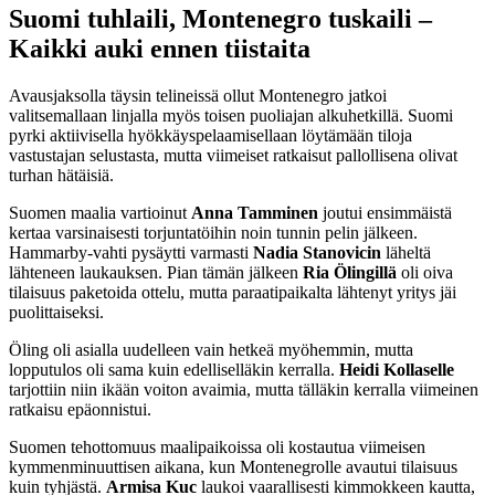
Suomi tuhlaili, Montenegro tuskaili –
Kaikki auki ennen tiistaita
Avausjaksolla täysin telineissä ollut Montenegro jatkoi
valitsemallaan linjalla myös toisen puoliajan alkuhetkillä. Suomi
pyrki aktiivisella hyökkäyspelaamisellaan löytämään tiloja
vastustajan selustasta, mutta viimeiset ratkaisut pallollisena olivat
turhan hätäisiä.
Suomen maalia vartioinut
Anna Tamminen
joutui ensimmäistä
kertaa varsinaisesti torjuntatöihin noin tunnin pelin jälkeen.
Hammarby-vahti pysäytti varmasti
Nadia Stanovicin
läheltä
lähteneen laukauksen. Pian tämän jälkeen
Ria
Ölingillä
oli oiva
tilaisuus paketoida ottelu, mutta paraatipaikalta lähtenyt yritys jäi
puolittaiseksi.
Öling oli asialla uudelleen vain hetkeä myöhemmin, mutta
lopputulos oli sama kuin edelliselläkin kerralla.
Heidi Kollaselle
tarjottiin niin ikään voiton avaimia, mutta tälläkin kerralla viimeinen
ratkaisu epäonnistui.
Suomen tehottomuus maalipaikoissa oli kostautua viimeisen
kymmenminuuttisen aikana, kun Montenegrolle avautui tilaisuus
kuin tyhjästä.
Armisa Kuc
laukoi vaarallisesti kimmokkeen kautta,