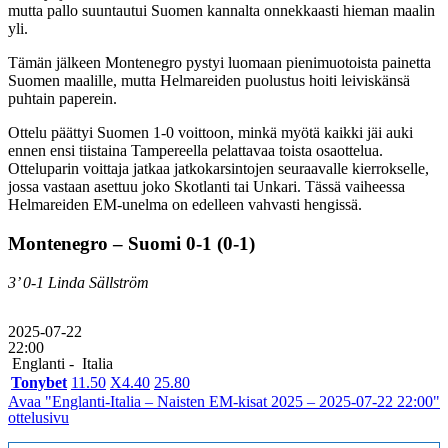
mutta pallo suuntautui Suomen kannalta onnekkaasti hieman maalin
yli.
Tämän jälkeen Montenegro pystyi luomaan pienimuotoista painetta
Suomen maalille, mutta Helmareiden puolustus hoiti leiviskänsä
puhtain paperein.
Ottelu päättyi Suomen 1-0 voittoon, minkä myötä kaikki jäi auki
ennen ensi tiistaina Tampereella pelattavaa toista osaottelua.
Otteluparin voittaja jatkaa jatkokarsintojen seuraavalle kierrokselle,
jossa vastaan asettuu joko Skotlanti tai Unkari. Tässä vaiheessa
Helmareiden EM-unelma on edelleen vahvasti hengissä.
Montenegro – Suomi 0-1 (0-1)
3’ 0-1 Linda Sällström
2025-07-22
22:00
Englanti -
Italia
Tonybet
1
1.50
X
4.40
2
5.80
Avaa "Englanti-Italia – Naisten EM-kisat 2025 – 2025-07-22 22:00"
ottelusivu