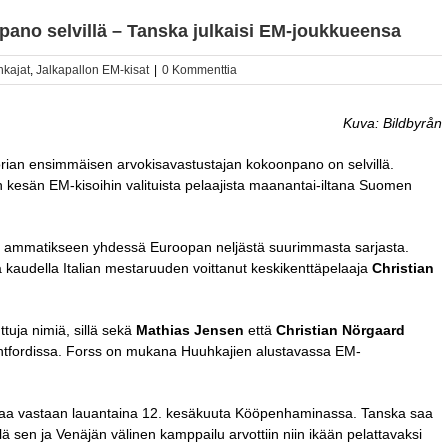
no selvillä – Tanska julkaisi EM-joukkueensa
kajat
,
Jalkapallon EM-kisat
|
0 Kommenttia
Kuva: Bildbyrån
ian ensimmäisen arvokisavastustajan kokoonpano on selvillä.
esän EM-kisoihin valituista pelaajista maanantai-iltana Suomen
laa ammatikseen yhdessä Euroopan neljästä suurimmasta sarjasta.
lä kaudella Italian mestaruuden voittanut keskikenttäpelaaja
Christian
tuja nimiä, sillä sekä
Mathias Jensen
että
Christian Nörgaard
tfordissa. Forss on mukana Huuhkajien alustavassa EM-
skaa vastaan lauantaina 12. kesäkuuta Kööpenhaminassa. Tanska saa
ä sen ja Venäjän välinen kamppailu arvottiin niin ikään pelattavaksi