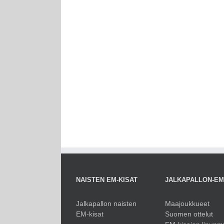
NAISTEN EM-KISAT
JALKAPALLON-E
Jalkapallon naisten
Maajoukkueet
EM-kisat
Suomen ottelut