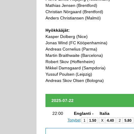
Mathias Jensen (Brentford)
Christian Nörgaard (Brentford)
Anders Christiansen (Malmö)
Hyökkääjät:
Kasper Dolberg (Nice)
Jonas Wind (FC Kööpenhamina)
Andreas Cornelius (Parma)
Martin Braithwaite (Barcelona)
Robert Skov (Hoffenheim)
Mikkel Damsgaard (Sampdoria)
Yussuf Poulsen (Leipzig)
Andreas Skov Olsen (Bologna)
2025-07-22
22:00
Englanti -
Italia
Tonybet
1
1.50
X
4.40
2
5.80