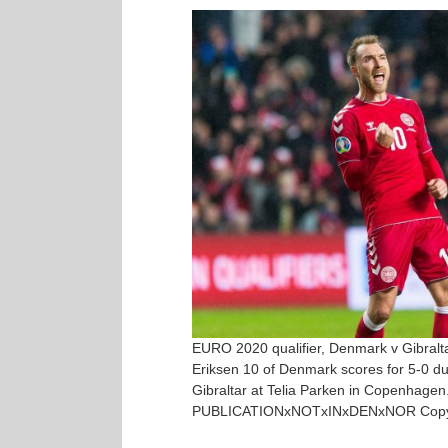
Katso
kuvaa
isompana
EURO 2020 qualifier, Denmark v Gibral
Eriksen 10 of Denmark scores for 5-0 
Gibraltar at Telia Parken in Copenhag
PUBLICATIONxNOTxINxDENxNOR Copyr