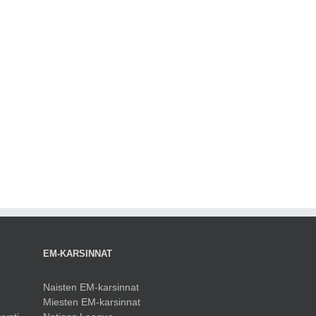
M
EM-KARSINNAT
Naisten EM-karsinnat
Miesten EM-karsinnat