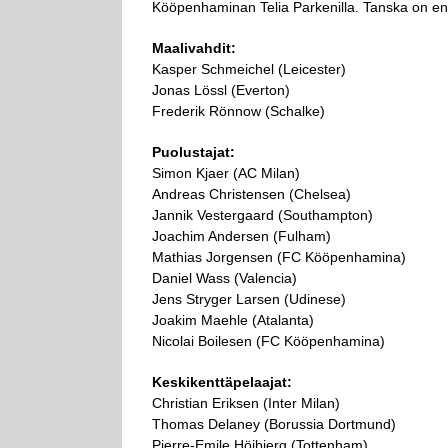
Kööpenhaminan Telia Parkenilla. Tanska on enn
Maalivahdit:
Kasper Schmeichel (Leicester)
Jonas Lössl (Everton)
Frederik Rönnow (Schalke)
Puolustajat:
Simon Kjaer (AC Milan)
Andreas Christensen (Chelsea)
Jannik Vestergaard (Southampton)
Joachim Andersen (Fulham)
Mathias Jorgensen (FC Kööpenhamina)
Daniel Wass (Valencia)
Jens Stryger Larsen (Udinese)
Joakim Maehle (Atalanta)
Nicolai Boilesen (FC Kööpenhamina)
Keskikenttäpelaajat:
Christian Eriksen (Inter Milan)
Thomas Delaney (Borussia Dortmund)
Pierre-Emile Höjbjerg (Tottenham)