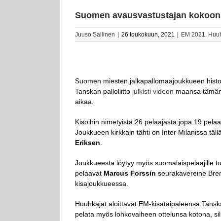
Suomen avausvastustajan kokoonpa
Juuso Sallinen
|
26 toukokuun, 2021
|
EM 2021
,
Huuh
Suomen miesten jalkapallomaajoukkueen histor
Tanskan palloliitto
julkisti videon
maansa tämän k
aikaa.
Kisoihin nimetyistä 26 pelaajasta jopa 19 pe
Joukkueen kirkkain tähti on Inter Milanissa täl
Eriksen
.
Joukkueesta löytyy myös suomalaispelaajille tut
pelaavat
Marcus Forssin
seurakavereine Bren
kisajoukkueessa.
Huuhkajat aloittavat EM-kisataipaleensa Tan
pelata myös lohkovaiheen ottelunsa kotona, sill