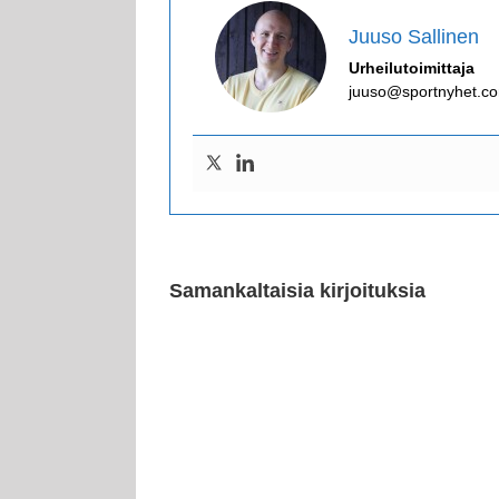
Juuso Sallinen
Urheilutoimittaja
juuso@sportnyhet.c
Samankaltaisia kirjoituksia