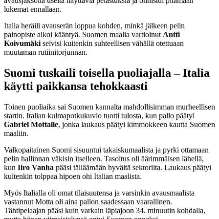
avausjaksolla useita näyttäviä pelastuksia ja onnistui pitämään
lukemat ennallaan.
Italia heräili avauserän loppua kohden, minkä jälkeen pelin
painopiste alkoi kääntyä. Suomen maalia vartioinut
Antti
Koivumäki
selvisi kuitenkin suhteellisen vähällä otettuaan
muutaman rutiinitorjunnan.
Suomi tuskaili toisella puoliajalla – Italia
käytti paikkansa tehokkaasti
Toinen puoliaika sai Suomen kannalta mahdollisimman murheellisen
startin. Italian kulmapotkukuvio tuotti tulosta, kun pallo päätyi
Gabriel Mottalle
, jonka laukaus päätyi kimmokkeen kautta Suomen
maaliin.
Valkopaitainen Suomi sisuuntui takaiskumaalista ja pyrki ottamaan
pelin hallinnan väkisin itselleen. Tasoitus oli äärimmäisen lähellä,
kun
Iiro Vanha
pääsi tälläämään hyvältä sektorilta. Laukaus päätyi
kuitenkin tolppaa hipoen ohi Italian maalista.
Myös Italialla oli omat tilaisuutensa ja varsinkin avausmaalista
vastannut Motta oli aina pallon saadessaan vaarallinen.
Tähtipelaajan pääsi kuin varkain läpiajoon 34. minuutin kohdalla,