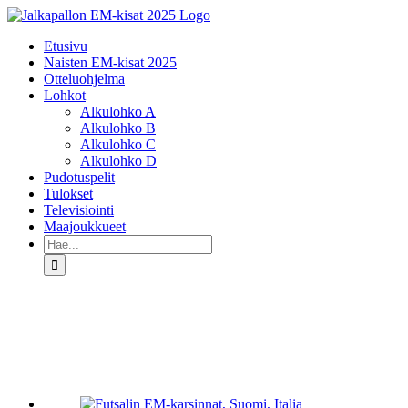
Skip
to
Etusivu
content
Naisten EM-kisat 2025
Otteluohjelma
Lohkot
Alkulohko A
Alkulohko B
Alkulohko C
Alkulohko D
Pudotuspelit
Tulokset
Televisiointi
Maajoukkueet
Etsi
...
Katso