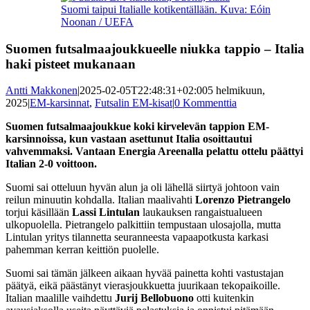
kuvaa
Suomi taipui Italialle kotikentällään. Kuva: Eóin
isompana
Noonan / UEFA
Suomen futsalmaajoukkueelle niukka tappio – Italia
haki pisteet mukanaan
Antti Makkonen
|
2025-02-05T22:48:31+02:00
5 helmikuun,
2025
|
EM-karsinnat
,
Futsalin EM-kisat
|
0 Kommenttia
Suomen futsalmaajoukkue koki kirvelevän tappion EM-
karsinnoissa, kun vastaan asettunut Italia osoittautui
vahvemmaksi. Vantaan Energia Areenalla pelattu ottelu päättyi
Italian 2-0 voittoon.
Suomi sai otteluun hyvän alun ja oli lähellä siirtyä johtoon vain
reilun minuutin kohdalla. Italian maalivahti
Lorenzo Pietrangelo
torjui käsillään
Lassi Lintulan
laukauksen rangaistualueen
ulkopuolella. Pietrangelo palkittiin tempustaan ulosajolla, mutta
Lintulan yritys tilannetta seuranneesta vapaapotkusta karkasi
pahemman kerran keittiön puolelle.
Suomi sai tämän jälkeen aikaan hyvää painetta kohti vastustajan
päätyä, eikä päästänyt vierasjoukkuetta juurikaan tekopaikoille.
Italian maalille vaihdettu
Jurij
Bellobuono
otti kuitenkin