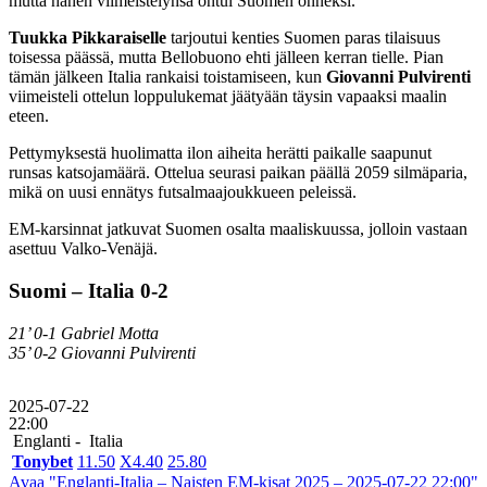
mutta hänen viimeistelynsä ontui Suomen onneksi.
Tuukka Pikkaraiselle
tarjoutui kenties Suomen paras tilaisuus
toisessa päässä, mutta Bellobuono ehti jälleen kerran tielle. Pian
tämän jälkeen Italia rankaisi toistamiseen, kun
Giovanni Pulvirenti
viimeisteli ottelun loppulukemat jäätyään täysin vapaaksi maalin
eteen.
Pettymyksestä huolimatta ilon aiheita herätti paikalle saapunut
runsas katsojamäärä. Ottelua seurasi paikan päällä 2059 silmäparia,
mikä on uusi ennätys futsalmaajoukkueen peleissä.
EM-karsinnat jatkuvat Suomen osalta maaliskuussa, jolloin vastaan
asettuu Valko-Venäjä.
Suomi – Italia 0-2
21’ 0-1 Gabriel Motta
35’ 0-2 Giovanni Pulvirenti
2025-07-22
22:00
Englanti -
Italia
Tonybet
1
1.50
X
4.40
2
5.80
Avaa "Englanti-Italia – Naisten EM-kisat 2025 – 2025-07-22 22:00"