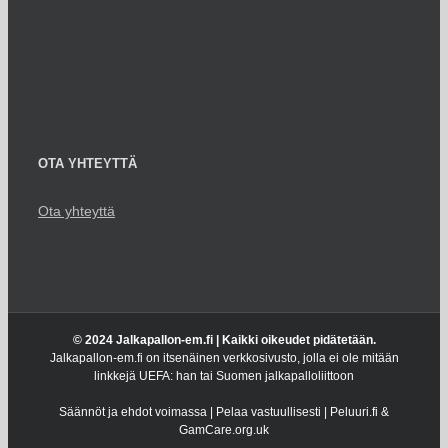
OTA YHTEYTTÄ
Ota yhteyttä
© 2024 Jalkapallon-em.fi | Kaikki oikeudet pidätetään.
Jalkapallon-em.fi on itsenäinen verkkosivusto, jolla ei ole mitään
linkkejä UEFA: han tai Suomen jalkapalloliittoon
Säännöt ja ehdot voimassa | Pelaa vastuullisesti | Peluuri.fi &
GamCare.org.uk