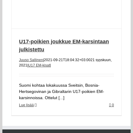
U17-poikien joukkue EM-karsintaan
julkistettu
Juuso Sallinen
|
2021-09-21T18:04:32+03:00
21 syyskuun,
2021
|
U17 EM-kisat
|
Suomi kohtaa lokakuussa Sveitsin, Bosnia-
Hertsegovinan ja Gibraltarin U17-poikien EM-
karsinnoissa. Ottelut [...]
Lue lisää
0