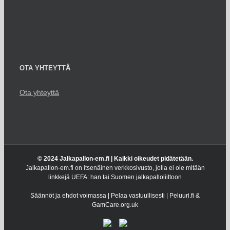
OTA YHTEYTTÄ
Ota yhteyttä
© 2024 Jalkapallon-em.fi | Kaikki oikeudet pidätetään.
Jalkapallon-em.fi on itsenäinen verkkosivusto, jolla ei ole mitään
linkkejä UEFA: han tai Suomen jalkapalloliittoon
Säännöt ja ehdot voimassa | Pelaa vastuullisesti | Peluuri.fi &
GamCare.org.uk