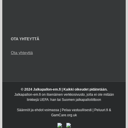
OTA YHTEYTTÄ
Ota yhteyttä
© 2024 Jalkapallon-em.fi | Kaikki oikeudet pidätetään.
Jalkapallon-em.fi on itsenäinen verkkosivusto, jolla ei ole mitään
linkkejä UEFA: han tai Suomen jalkapalloliittoon
Säännöt ja ehdot voimassa | Pelaa vastuullisesti | Peluuri.fi &
GamCare.org.uk