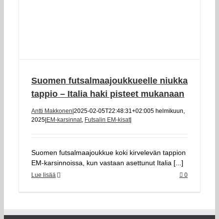
Suomen futsalmaajoukkueelle niukka
tappio – Italia haki pisteet mukanaan
Antti Makkonen
|
2025-02-05T22:48:31+02:00
5 helmikuun,
2025
|
EM-karsinnat
,
Futsalin EM-kisat
|
Suomen futsalmaajoukkue koki kirvelevän tappion
EM-karsinnoissa, kun vastaan asettunut Italia [...]
Lue lisää
0