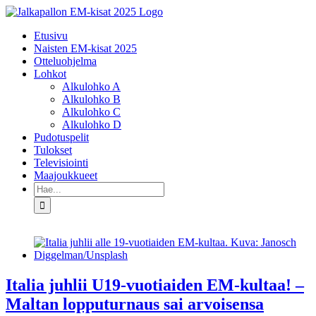
Skip
to
Etusivu
content
Naisten EM-kisat 2025
Otteluohjelma
Lohkot
Alkulohko A
Alkulohko B
Alkulohko C
Alkulohko D
Pudotuspelit
Tulokset
Televisiointi
Maajoukkueet
Etsi
...
Italia juhlii U19-vuotiaiden EM-kultaa! –
Maltan lopputurnaus sai arvoisensa