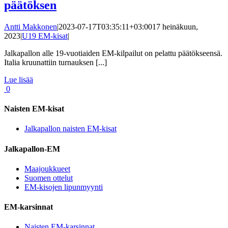
päätöksen
Antti Makkonen
|
2023-07-17T03:35:11+03:00
17 heinäkuun,
2023
|
U19 EM-kisat
|
Jalkapallon alle 19-vuotiaiden EM-kilpailut on pelattu päätökseensä.
Italia kruunattiin turnauksen [...]
Lue lisää
0
Naisten EM-kisat
Jalkapallon naisten EM-kisat
Jalkapallon-EM
Maajoukkueet
Suomen ottelut
EM-kisojen lipunmyynti
EM-karsinnat
Naisten EM-karsinnat