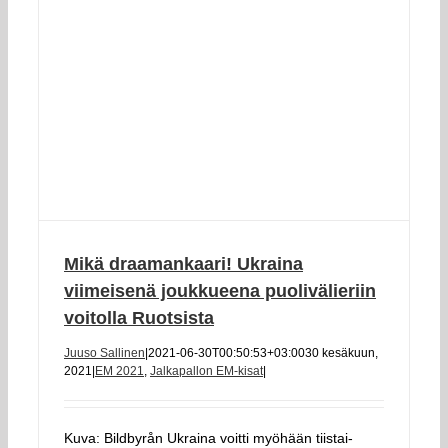
Mikä draamankaari! Ukraina
viimeisenä joukkueena puolivälieriin
voitolla Ruotsista
Juuso Sallinen
|
2021-06-30T00:50:53+03:00
30 kesäkuun,
2021
|
EM 2021
,
Jalkapallon EM-kisat
|
Kuva: Bildbyrån Ukraina voitti myöhään tiistai-