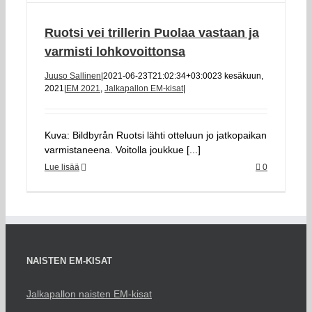
Ruotsi vei trillerin Puolaa vastaan ja
varmisti lohkovoittonsa
Juuso Sallinen
|
2021-06-23T21:02:34+03:00
23 kesäkuun,
2021
|
EM 2021
,
Jalkapallon EM-kisat
|
Kuva: Bildbyrån Ruotsi lähti otteluun jo jatkopaikan
varmistaneena. Voitolla joukkue [...]
Lue lisää
0
NAISTEN EM-KISAT
Jalkapallon naisten EM-kisat